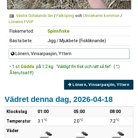
Västra Götalands län
/
Falköping
och
Ulricehamn kommun
/
Lönerns FVOF
Fiskemetod:
Spinnfiske
Bästa bete:
Jigg / Mjukbete (Fiskliknande)
Lönern, Vinsarpasjön, Yttern
• 1 st
Gädda
på 1.2 kg.
"Väldigt fin fisk och rätt så fet"
(
Återutsatt!)
Lönern, Vinsarpasjön, Yttern
Vädret denna dag, 2026-04-18
Klockslag
01:00
05:00
08:00
°C
°C
°C
Temperatur
3.1
2.0
7.2
Väder