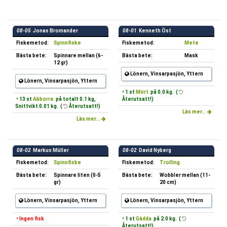
08-05
Jonas Bromander
08-01
Kenneth Öst
Fiskemetod:
Spinnfiske
Fiskemetod:
Mete
Bästa bete:
Spinnare mellan (6-
Bästa bete:
Mask
12 gr)
Lönern, Vinsarpasjön, Yttern
Lönern, Vinsarpasjön, Yttern
• 1 st
Mört
på 0.0 kg. (
• 13 st
Abborre
på totalt 0.1 kg,
Återutsatt!)
Snittvikt 0.01 kg. (
Återutsatt!)
Läs mer...
Läs mer...
08-02
Markus Müller
08-02
David Nyberg
Fiskemetod:
Spinnfiske
Fiskemetod:
Trolling
Bästa bete:
Spinnare liten (0-5
Bästa bete:
Wobbler mellan (11-
gr)
20 cm)
Lönern, Vinsarpasjön, Yttern
Lönern, Vinsarpasjön, Yttern
• Ingen fisk
• 1 st
Gädda
på 2.0 kg. (
Återutsatt!)