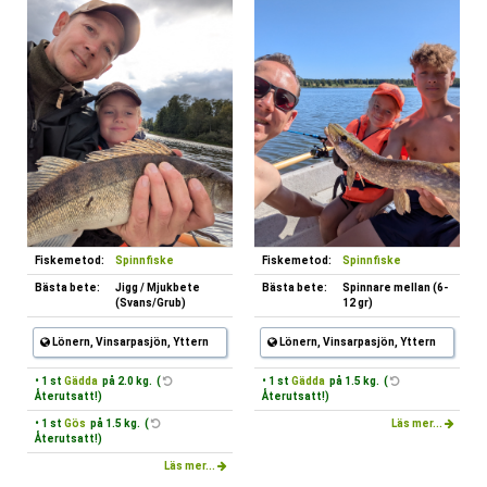
Fiskemetod:
Spinnfiske
Fiskemetod:
Spinnfiske
Bästa bete:
Jigg / Mjukbete
Bästa bete:
Spinnare mellan (6-
(Svans/Grub)
12 gr)
Lönern, Vinsarpasjön, Yttern
Lönern, Vinsarpasjön, Yttern
• 1 st
Gädda
på 2.0 kg. (
• 1 st
Gädda
på 1.5 kg. (
Återutsatt!)
Återutsatt!)
• 1 st
Gös
på 1.5 kg. (
Läs mer...
Återutsatt!)
Läs mer...