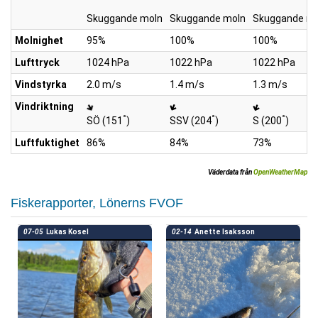
Skuggande moln
Skuggande moln
Skuggande mo
Molnighet
95%
100%
100%
Lufttryck
1024 hPa
1022 hPa
1022 hPa
Vindstyrka
2.0 m/s
1.4 m/s
1.3 m/s
Vindriktning
°
°
°
SÖ (151
)
SSV (204
)
S (200
)
Luftfuktighet
86%
84%
73%
Väderdata från
OpenWeatherMap
Fiskerapporter, Lönerns FVOF
07-05
Lukas Kosel
02-14
Anette Isaksson