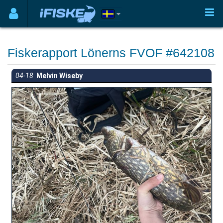
Fiskerapport Lönerns FVOF #642108
04-18
Melvin Wiseby