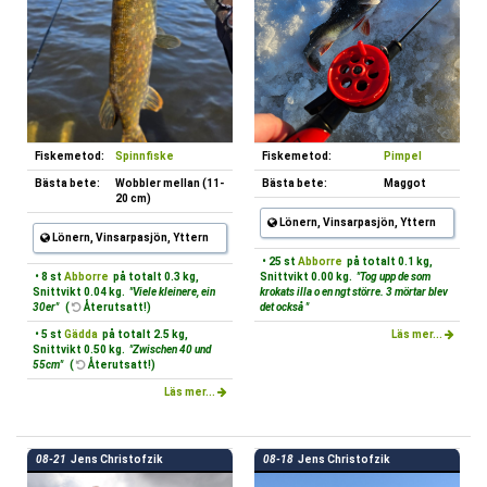
Fiskemetod:
Spinnfiske
Fiskemetod:
Pimpel
Bästa bete:
Wobbler mellan (11-
Bästa bete:
Maggot
20 cm)
Lönern, Vinsarpasjön, Yttern
Lönern, Vinsarpasjön, Yttern
• 25 st
Abborre
på totalt 0.1 kg,
• 8 st
Abborre
på totalt 0.3 kg,
Snittvikt 0.00 kg.
"Tog upp de som
Snittvikt 0.04 kg.
"Viele kleinere, ein
krokats illa o en ngt större. 3 mörtar blev
30er"
(
Återutsatt!)
det också "
• 5 st
Gädda
på totalt 2.5 kg,
Läs mer...
Snittvikt 0.50 kg.
"Zwischen 40 und
55cm"
(
Återutsatt!)
Läs mer...
08-21
Jens Christofzik
08-18
Jens Christofzik