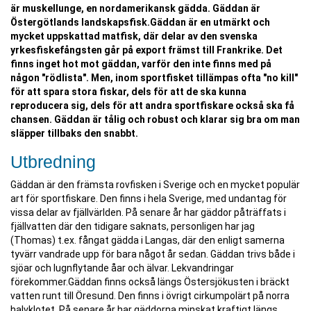
är muskellunge, en nordamerikansk gädda. Gäddan är
Östergötlands landskapsfisk.Gäddan är en utmärkt och
mycket uppskattad matfisk, där delar av den svenska
yrkesfiskefångsten går på export främst till Frankrike. Det
finns inget hot mot gäddan, varför den inte finns med på
någon "rödlista". Men, inom sportfisket tillämpas ofta "no kill"
för att spara stora fiskar, dels för att de ska kunna
reproducera sig, dels för att andra sportfiskare också ska få
chansen. Gäddan är tålig och robust och klarar sig bra om man
släpper tillbaks den snabbt.
Utbredning
Gäddan är den främsta rovfisken i Sverige och en mycket populär
art för sportfiskare. Den finns i hela Sverige, med undantag för
vissa delar av fjällvärlden. På senare år har gäddor påträffats i
fjällvatten där den tidigare saknats, personligen har jag
(Thomas) t.ex. fångat gädda i Langas, där den enligt samerna
tyvärr vandrade upp för bara något år sedan. Gäddan trivs både i
sjöar och lugnflytande åar och älvar. Lekvandringar
förekommer.Gäddan finns också längs Östersjökusten i bräckt
vatten runt till Öresund. Den finns i övrigt cirkumpolärt på norra
halvklotet. På senare år har gäddorna minskat kraftigt längs