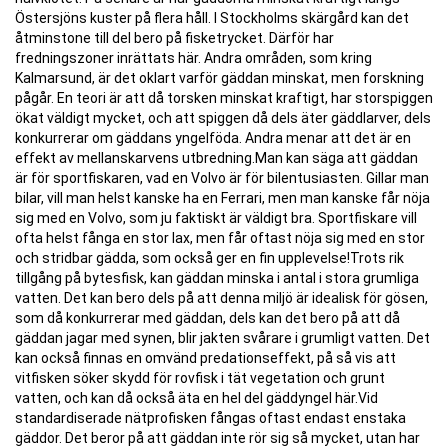
Östersjöns kuster på flera håll. I Stockholms skärgård kan det
åtminstone till del bero på fisketrycket. Därför har
fredningszoner inrättats här. Andra områden, som kring
Kalmarsund, är det oklart varför gäddan minskat, men forskning
pågår. En teori är att då torsken minskat kraftigt, har storspiggen
ökat väldigt mycket, och att spiggen då dels äter gäddlarver, dels
konkurrerar om gäddans yngelföda. Andra menar att det är en
effekt av mellanskarvens utbredning.Man kan säga att gäddan
är för sportfiskaren, vad en Volvo är för bilentusiasten. Gillar man
bilar, vill man helst kanske ha en Ferrari, men man kanske får nöja
sig med en Volvo, som ju faktiskt är väldigt bra. Sportfiskare vill
ofta helst fånga en stor lax, men får oftast nöja sig med en stor
och stridbar gädda, som också ger en fin upplevelse!Trots rik
tillgång på bytesfisk, kan gäddan minska i antal i stora grumliga
vatten. Det kan bero dels på att denna miljö är idealisk för gösen,
som då konkurrerar med gäddan, dels kan det bero på att då
gäddan jagar med synen, blir jakten svårare i grumligt vatten. Det
kan också finnas en omvänd predationseffekt, på så vis att
vitfisken söker skydd för rovfisk i tät vegetation och grunt
vatten, och kan då också äta en hel del gäddyngel här.Vid
standardiserade nätprofisken fångas oftast endast enstaka
gäddor. Det beror på att gäddan inte rör sig så mycket, utan har