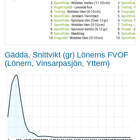
Spinnfiske
- Wobbler mellan (11-20 cm)
Spinnfiske
- 
Angel/sprätt
- Levande fisk
Trolling
- Wob
Trolling
- Wobbler liten (0-10 cm)
Dragrodd
- W
Spinnfiske
- Jerkbait / Swimbait
Spinnfiske
- 
Spinnfiske
- Spinnare stor (Över 12 gr)
Trolling
- Spi
Spinnfiske
- Wobbler liten (0-10 cm)
Trolling
- Jig
Spinnfiske
- Spinnare mellan (6-12 gr)
Pimpel
- Jigg
Spinnfiske
- Skeddrag
Spinnfiske
- 
Dragrodd
- Wobbler liten (0-10 cm)
Spinnfiske
- 
Gädda, Snittvikt (gr) Lönerns FVOF
(Lönern, Vinsarpasjön, Yttern)