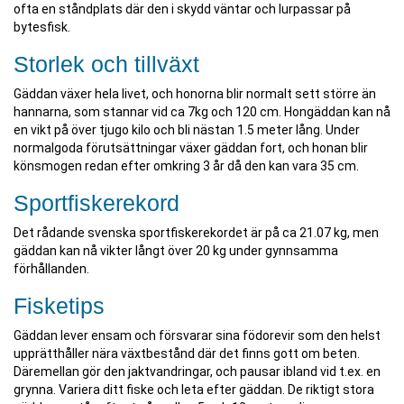
ofta en ståndplats där den i skydd väntar och lurpassar på
bytesfisk.
Storlek och tillväxt
Gäddan växer hela livet, och honorna blir normalt sett större än
hannarna, som stannar vid ca 7kg och 120 cm. Hongäddan kan nå
en vikt på över tjugo kilo och bli nästan 1.5 meter lång. Under
normalgoda förutsättningar växer gäddan fort, och honan blir
könsmogen redan efter omkring 3 år då den kan vara 35 cm.
Sportfiskerekord
Det rådande svenska sportfiskerekordet är på ca 21.07 kg, men
gäddan kan nå vikter långt över 20 kg under gynnsamma
förhållanden.
Fisketips
Gäddan lever ensam och försvarar sina födorevir som den helst
upprätthåller nära växtbestånd där det finns gott om beten.
Däremellan gör den jaktvandringar, och pausar ibland vid t.ex. en
grynna. Variera ditt fiske och leta efter gäddan. De riktigt stora