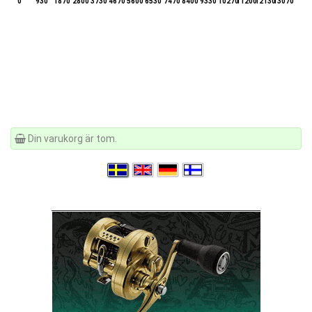
0
930
1870
2800
3730
4670
5600
6530
7470
8400
9330
10270
11200
12130
13070
Din varukorg är tom.