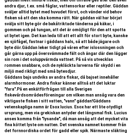
gäddan mest mindre fiskar, men om tillfälle ges äter den även
andra djur, t.ex. små fåglar, vattensorkar eller reptiler. Gäddan
sväljer alltid bytet med huvudet först, och vänder vid behov
fisken så att den ska komma rätt. När gäddan väl har börjat
svälja sitt byte gör de bakåtriktade tänderna på käkar, i
gommen och på tungan, att det är omöjligt för den att spotta
ut bytet igen. Det kan leda till att ett allt för stort byte, kanske
en sjöfågel, fastnar i gäddans hals, så att både jägare och
byte dör.Gäddan leker tidigt på våren efter islossningen och
går gärna upp på översvämmade fält och ängar där den lägger
sin rom i det soluppvärmda vattnet. På så vis utvecklas
rommen snabbare, och de nykläckta larverna får skydd i en
miljö med rikligt med små bytesdjur.
Gäddans bajs undviks av andra fiskar, då bajset innehåller
alarmhormoner. Andra fiskar känner alltså att det luktar
"fara".På en enkätförfrågan till alla Sveriges
fiskevårdsområdesföreningar om vilken man ansåg vara den
viktigaste fisken i sitt vatten, "vann" gäddan!Gäddans
vetenskapliga namn är Esox lucius. Esox har ett lite otydligt
ursprung, men via grekiskan antyder det långsmal fisk. Lucius
anses komma från "lysande", då man ansåg att det mycket vita
fina köttet lyste om natten. Det svenska namnet kommer från
det fornnordiska ordet för gadd eller spik. Närmaste släkting