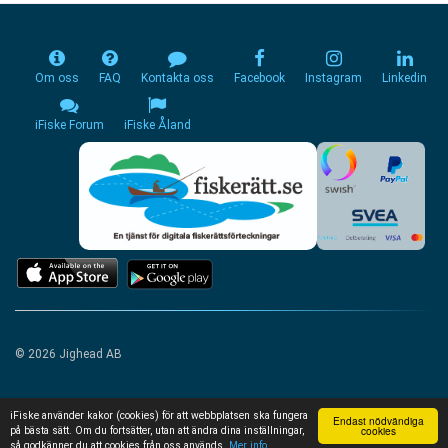
Om oss
FAQ
Kontakta oss
Facebook
Instagram
Linkedin
iFiske Forum
iFiske Åland
© 2026 Jighead AB
iFiske använder kakor (cookies) för att webbplatsen ska fungera
Endast nödvändiga
cookies
på bästa sätt. Om du fortsätter, utan att ändra dina inställningar,
så godkänner du att cookies från oss används.
Mer info...