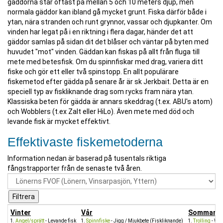
gäddorna står oftast på mellan 5 och 10 meters djup, men
normala gäddor kan ibland gå mycket grunt. Fiska därför både i
ytan, nära stranden och runt grynnor, vassar och djupkanter. Om
vinden har legat på i en riktning i flera dagar, händer det att
gäddor samlas på sidan dit det blåser och väntar på byten med
huvudet "mot" vinden. Gäddan kan fiskas på allt från fluga till
mete med betesfisk. Om du spinnfiskar med drag, variera ditt
fiske och gör ett eller två spinstopp. En allt populärare
fiskemetod efter gädda på senare år är sk Jerkbait. Detta är en
speciell typ av fiskliknande drag som rycks fram nära ytan.
Klassiska beten för gädda är annars skeddrag (t.ex. ABU's atom)
och Wobblers (t.ex Zalt eller HiLo). Även mete med död och
levande fisk är mycket effektivt.
Effektivaste fiskemetoderna
Information nedan är baserad på tusentals riktiga
fångstrapporter från de senaste två åren.
Vinter
Vår
Sommar
Angel/sprätt
- Levande fisk
Spinnfiske
- Jigg / Mjukbete (Fiskliknande)
Trolling
- Wob