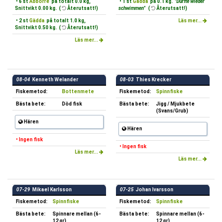
• 6 st
Abborre
på totalt 0.0 kg,
• 1 st
Gädda
på 0.1 kg.
"Durfte wieder
Snittvikt 0.00 kg. (
Återutsatt!)
schwimmen"
(
Återutsatt!)
• 2 st
Gädda
på totalt 1.0 kg,
Läs mer...
Snittvikt 0.50 kg. (
Återutsatt!)
Läs mer...
08-04
Kenneth Welander
08-03
Thies Krecker
Fiskemetod:
Bottenmete
Fiskemetod:
Spinnfiske
Bästa bete:
Död fisk
Bästa bete:
Jigg / Mjukbete
(Svans/Grub)
Hären
Hären
• Ingen fisk
• Ingen fisk
Läs mer...
Läs mer...
07-29
Mikael Karlsson
07-25
Johan Ivarsson
Fiskemetod:
Spinnfiske
Fiskemetod:
Spinnfiske
Bästa bete:
Spinnare mellan (6-
Bästa bete:
Spinnare mellan (6-
12 gr)
12 gr)