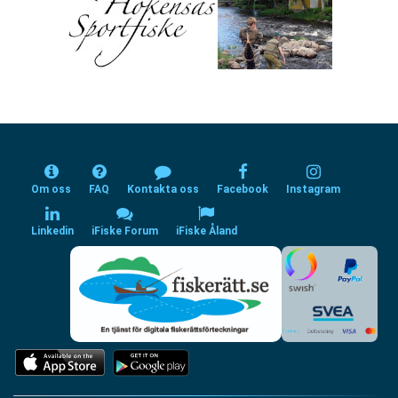
Om oss
FAQ
Kontakta oss
Facebook
Instagram
Linkedin
iFiske Forum
iFiske Åland