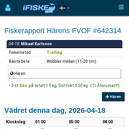
Fiskerapport Härens FVOF #642314
04-18
Mikael Karlsson
Fiskemetod:
Trolling
Bästa bete:
Wobbler mellan (11-20 cm)
Hären
• 3 st
Gös
på totalt 1.5 kg, Snittvikt 0.50 kg. (
Återutsatt!)
Hären
Vädret denna dag, 2026-04-18
Klockslag
01:00
05:00
08:00