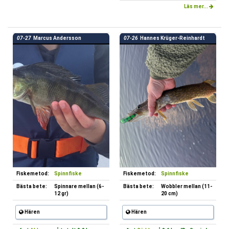
Läs mer...
07-27
Marcus Andersson
07-26
Hannes Krüger-Reinhardt
Fiskemetod:
Spinnfiske
Fiskemetod:
Spinnfiske
Bästa bete:
Spinnare mellan (6-
Bästa bete:
Wobbler mellan (11-
12 gr)
20 cm)
Hären
Hären