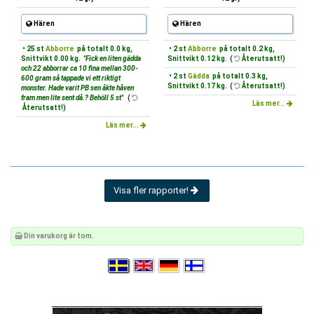
Hären
Hären
• 25 st
Abborre
på totalt 0.0 kg,
• 2 st
Abborre
på totalt 0.2 kg,
Snittvikt 0.00 kg.
"Fick en liten gädda
Snittvikt 0.12 kg. (
Återutsatt!)
och 22 abborrar ca 10 fina mellan 300-
• 2 st
Gädda
på totalt 0.3 kg,
600 gram så tappade vi ett riktigt
Snittvikt 0.17 kg. (
Återutsatt!)
monster. Hade varit PB sen åkte håven
fram men lite sent då.? Behöll 5 st"
(
Läs mer...
Återutsatt!)
Läs mer...
Visa fler rapporter!
Din varukorg är tom.