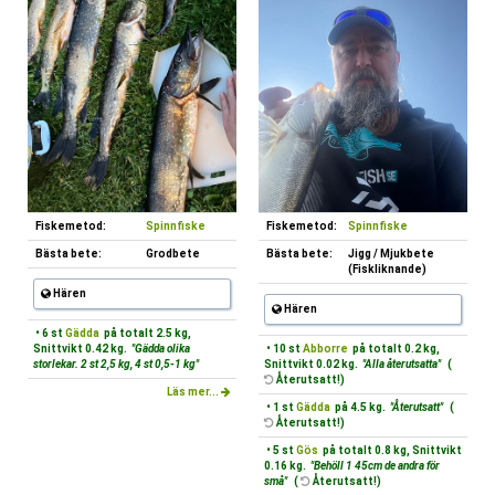
Fiskemetod:
Spinnfiske
Fiskemetod:
Spinnfiske
Bästa bete:
Grodbete
Bästa bete:
Jigg / Mjukbete
(Fiskliknande)
Hären
Hären
• 6 st
Gädda
på totalt 2.5 kg,
Snittvikt 0.42 kg.
"Gädda olika
• 10 st
Abborre
på totalt 0.2 kg,
storlekar. 2 st 2,5 kg, 4 st 0,5-1 kg"
Snittvikt 0.02 kg.
"Alla återutsatta"
(
Återutsatt!)
Läs mer...
• 1 st
Gädda
på 4.5 kg.
"Återutsatt"
(
Återutsatt!)
• 5 st
Gös
på totalt 0.8 kg, Snittvikt
0.16 kg.
"Behöll 1 45cm de andra för
små"
(
Återutsatt!)