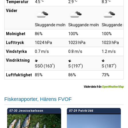
°C
°C
°C
Temperatur
4.5
2.9
8.3
Väder
Skuggande moln
Skuggande moln
Skuggande mo
Molnighet
86%
100%
100%
Lufttryck
1024 hPa
1023 hPa
1023 hPa
Vindstyrka
0.7 m/s
0.8 m/s
1.2 m/s
Vindriktning
°
°
°
SSÖ (163
)
S (197
)
S (187
)
Luftfuktighet
85%
86%
73%
Väderdata från
OpenWeatherMap
Fiskerapporter, Härens FVOF
07-30
Jessica karlsson
07-29
Patrik Udd