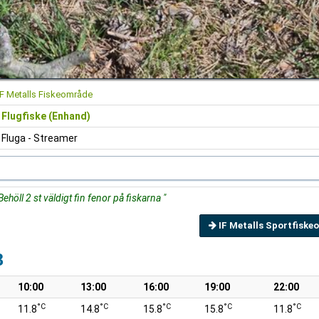
IF Metalls Fiskeområde
Flugfiske (Enhand)
Fluga - Streamer
Behöll 2 st väldigt fin fenor på fiskarna "
IF Metalls Sportfisk
8
10:00
13:00
16:00
19:00
22:00
°C
°C
°C
°C
°C
11.8
14.8
15.8
15.8
11.8