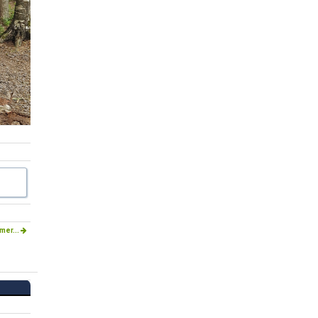
mer...