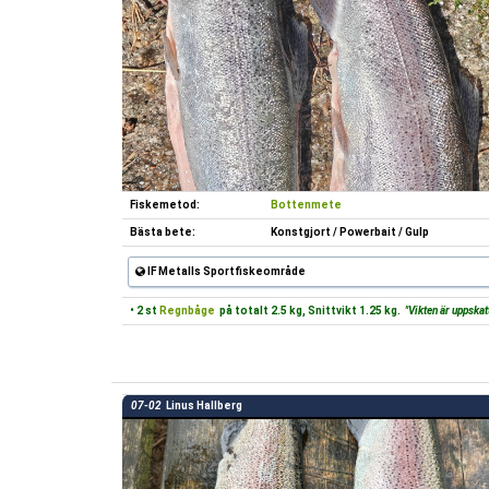
Fiskemetod:
Bottenmete
Bästa bete:
Konstgjort / Powerbait / Gulp
IF Metalls Sportfiskeområde
• 2 st
Regnbåge
på totalt 2.5 kg, Snittvikt 1.25 kg.
"Vikten är uppskat
07-02
Linus Hallberg