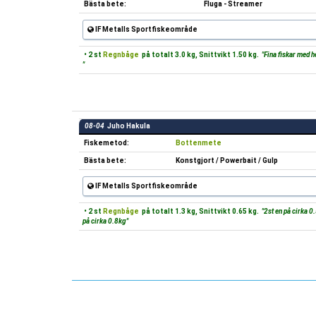
Bästa bete:
Fluga - Streamer
IF Metalls Sportfiskeområde
• 2 st
Regnbåge
på totalt 3.0 kg, Snittvikt 1.50 kg.
"Fina fiskar med he
"
08-04
Juho Hakula
Fiskemetod:
Bottenmete
Bästa bete:
Konstgjort / Powerbait / Gulp
IF Metalls Sportfiskeområde
• 2 st
Regnbåge
på totalt 1.3 kg, Snittvikt 0.65 kg.
"2st en på cirka 0
på cirka 0.8kg"