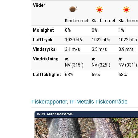
Väder
Klar himmel
Klar himmel
Klar himm
Molnighet
0%
0%
1%
Lufttryck
1020 hPa
1022 hPa
1022 hPa
Vindstyrka
3.1 m/s
3.5 m/s
3.9 m/s
Vindriktning
°
°
°
NV (315
)
NV (325
)
NV (331
)
Luftfuktighet
63%
69%
53%
Fiskerapporter, IF Metalls Fiskeområde
07-04
Anton Hedström