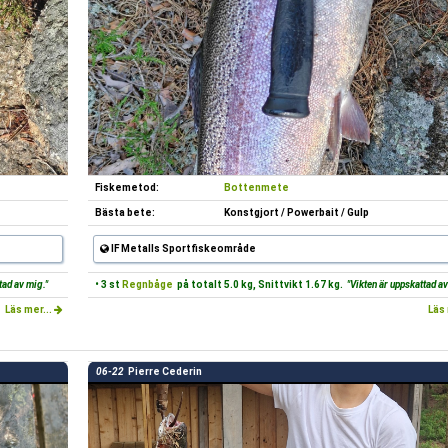
Fiskemetod:
Bottenmete
Bästa bete:
Konstgjort / Powerbait / Gulp
IF Metalls Sportfiskeområde
tad av mig."
• 3 st
Regnbåge
på totalt 5.0 kg, Snittvikt 1.67 kg.
"Vikten är uppskattad av
Läs mer...
Läs 
06-22
Pierre Cederin