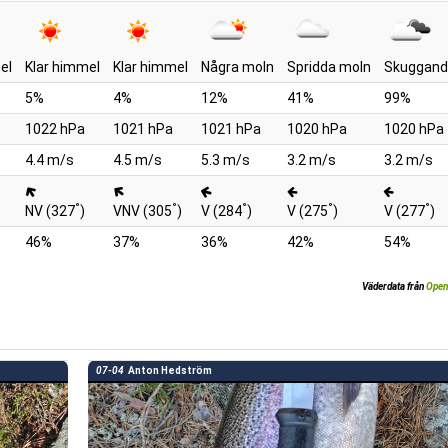
el
Klar himmel
Klar himmel
Några moln
Spridda moln
Skuggand
5%
4%
12%
41%
99%
1022 hPa
1021 hPa
1021 hPa
1020 hPa
1020 hPa
4.4 m/s
4.5 m/s
5.3 m/s
3.2 m/s
3.2 m/s
°
°
°
°
°
NV (327
)
VNV (305
)
V (284
)
V (275
)
V (277
)
46%
37%
36%
42%
54%
Väderdata från
Open
07-04
Anton Hedström