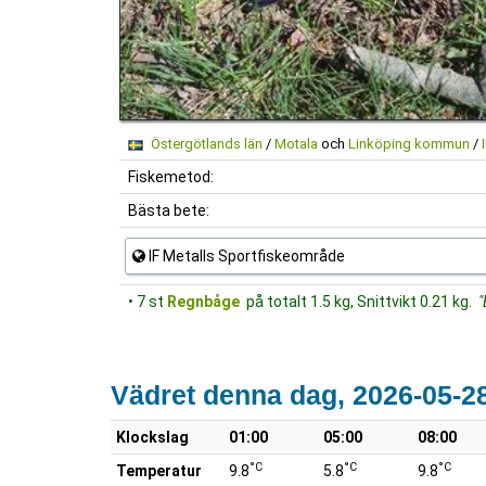
Östergötlands län
/
Motala
och
Linköping kommun
/
Fiskemetod:
Bästa bete:
IF Metalls Sportfiskeområde
• 7 st
Regnbåge
på totalt 1.5 kg, Snittvikt 0.21 kg.
"
Vädret denna dag, 2026-05-2
Klockslag
01:00
05:00
08:00
°C
°C
°C
Temperatur
9.8
5.8
9.8