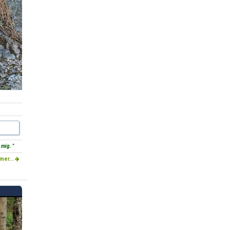
 mig. "
mer...