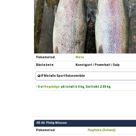
Fiskemetod:
Mete
Bästa bete:
Konstgjort / Powerbait / Gulp
IF Metalls Sportfiskeområde
• 3 st
Regnbåge
på totalt 6.0 kg, Snittvikt 2.00 kg.
08-06
Philip Nilsson
Fiskemetod:
Flugfiske (Enhand)