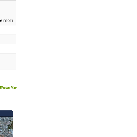
e moln
WeatherMap