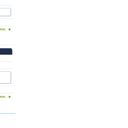
mer...
mer...