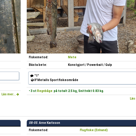
Fiskemetod:
Mete
Bästa bete:
Konstgjort / Powerbait / Gulp
"1"
IF Metalls Sportfiskeområde
• 3 st
Regnbåge
på totalt 2.5 kg, Snittvikt 0.83 kg.
Läs mer...
Läs 
08-05
Arne Karlsson
Fiskemetod:
Flugfiske (Enhand)