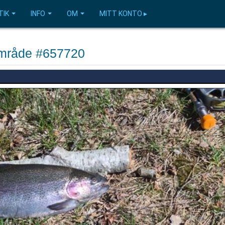
TIK
INFO
OM
MITT KONTO ▸
eområde #657720