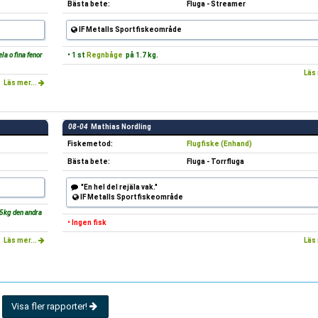
Bästa bete:
Fluga - Streamer
IF Metalls Sportfiskeområde
la o fina fenor
• 1 st
Regnbåge
på 1.7 kg.
Läs 
Läs mer...
08-04
Mathias Nordling
Fiskemetod:
Flugfiske (Enhand)
Bästa bete:
Fluga - Torrfluga
"En hel del rejäla vak."
IF Metalls Sportfiskeområde
.5kg den andra
• Ingen fisk
Läs mer...
Läs 
Visa fler rapporter!