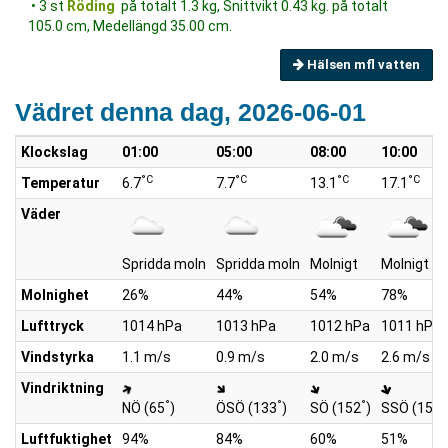
• 3 st
Röding
på totalt 1.3 kg, Snittvikt 0.43 kg. på totalt
105.0 cm, Medellängd 35.00 cm.
Hälsen mfl vatten
Vädret denna dag, 2026-06-01
Klockslag
01:00
05:00
08:00
10:00
°C
°C
°C
°C
Temperatur
6.7
7.7
13.1
17.1
Väder
Spridda moln
Spridda moln
Molnigt
Molnigt
Molnighet
26%
44%
54%
78%
Lufttryck
1014 hPa
1013 hPa
1012 hPa
1011 hPa
Vindstyrka
1.1 m/s
0.9 m/s
2.0 m/s
2.6 m/s
Vindriktning
°
°
°
°
NÖ (65
)
ÖSÖ (133
)
SÖ (152
)
SSÖ (159
Luftfuktighet
94%
84%
60%
51%