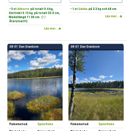
• 3 st
Abborre
på totalt 0.4 kg,
• 1 st
Gädda
på 2.3 kg och 68 cm.
Snittvikt 0.13 kg. på totalt 33.0 cm,
Läs mer...
Medellängd 11.00 cm. (
Återutsatt!)
Läs mer...
08-01
Dan Svanbom
08-01
Dan Svanbom
Fiskemetod:
Spinnfiske
Fiskemetod:
Spinnfiske