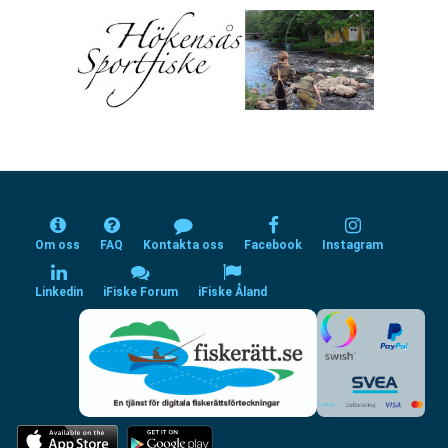
Om oss
FAQ
Kontakta oss
Facebook
Instagram
Linkedin
iFiske Forum
iFiske Åland