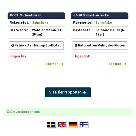
07-31
Michael Juren
07-30
Sebastian Fricke
Fiskemetod:
Spinnfiske
Fiskemetod:
Spinnfiske
Bästa bete:
Wobbler mellan (11-
Bästa bete:
Spinnare mellan (6-
20 cm)
12 gr)
Naturvatten Malingsbo-Kloten
Naturvatten Malingsbo-Kloten
• Ingen fisk
• Ingen fisk
Läs mer...
Läs mer...
Visa fler rapporter!
Din varukorg är tom.