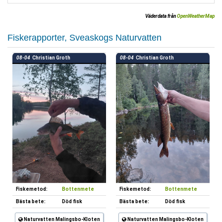
Väderdata från
OpenWeatherMap
Fiskerapporter, Sveaskogs Naturvatten
08-04
Christian Groth
08-04
Christian Groth
Fiskemetod:
Bottenmete
Fiskemetod:
Bottenmete
Bästa bete:
Död fisk
Bästa bete:
Död fisk
Naturvatten Malingsbo-Kloten
Naturvatten Malingsbo-Kloten