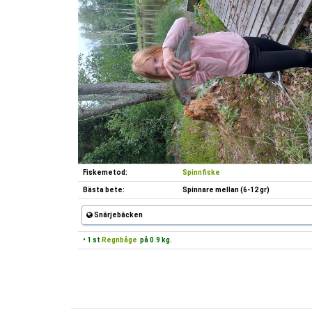
Fiskemetod:
Spinnfiske
Bästa bete:
Spinnare mellan (6-12 gr)
Snärjebäcken
• 1 st
Regnbåge
på 0.9 kg.