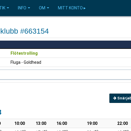
TIK
INFO
OM
MITT KONTO ▸
eklubb #663154
Flötestrolling
Fluga - Goldhead
Snärje
8
0
10:00
13:00
16:00
19:00
22:00