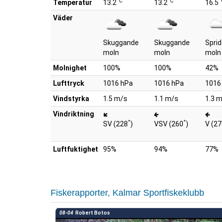
°C
°C
°
Temperatur
13.2
13.2
16.5
Väder
Skuggande
Skuggande
Spri
moln
moln
moln
Molnighet
100%
100%
42%
Lufttryck
1016 hPa
1016 hPa
1016
Vindstyrka
1.5 m/s
1.1 m/s
1.3 
Vindriktning
°
°
SV (228
)
VSV (260
)
V (2
Luftfuktighet
95%
94%
77%
Fiskerapporter, Kalmar Sportfiskeklubb
08-04
Robert Botos