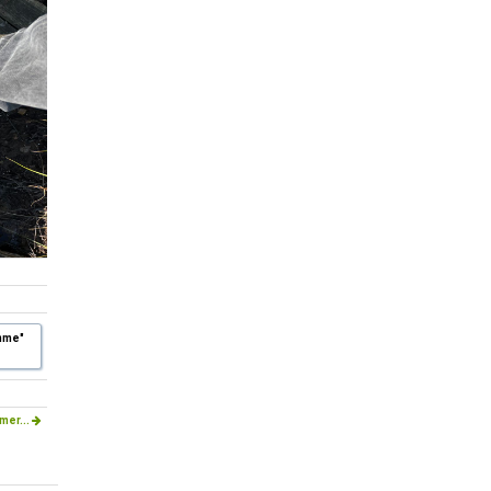
imme"
mer...