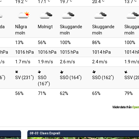
C
°C
°C
°C
°C
°C
19.2
17.1
19.7
20.4
13.7
dda
Några
Molnigt
Skuggande
Skuggande
Skugg
moln
moln
moln
moln
13%
56%
100%
86%
100%
 hPa
1016 hPa
1016 hPa
1015 hPa
1014 hPa
1014 h
m/s
1.7 m/s
1.9 m/s
2.6 m/s
2.4 m/s
1.9 m/
°
°
°
°
76
)
SV (231
)
SSÖ
SSÖ (164
)
SSÖ (162
)
SSV (2
°
(167
)
56%
71%
62%
65%
79%
Väderdata från
Open
08-03
Claes Engvall