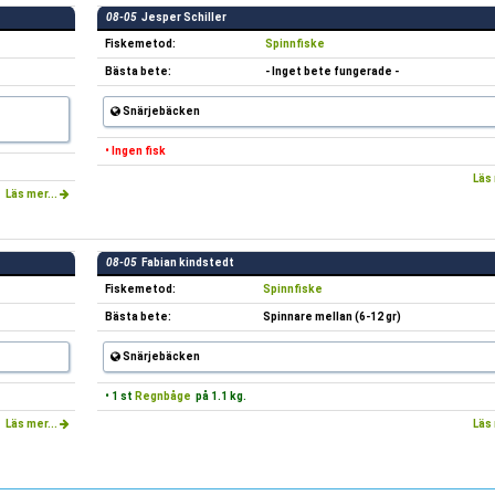
08-05
Jesper Schiller
Fiskemetod:
Spinnfiske
Bästa bete:
- Inget bete fungerade -
Snärjebäcken
• Ingen fisk
Läs 
Läs mer...
08-05
Fabian kindstedt
Fiskemetod:
Spinnfiske
Bästa bete:
Spinnare mellan (6-12 gr)
Snärjebäcken
• 1 st
Regnbåge
på 1.1 kg.
Läs mer...
Läs 