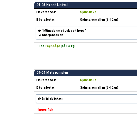
08-06
Henrik Lindvall
Fiskemetod:
Spinnfiske
Bästa bete:
Spinnare mellan (6-12 gr)
"Mängder med vak och hopp"
Snärjebäcken
• 1 st
Regnbåge
på 1.3 kg.
08-05
Mats pumplun
Fiskemetod:
Spinnfiske
Bästa bete:
Spinnare mellan (6-12 gr)
Snärjebäcken
• Ingen fisk