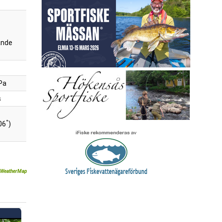
ande
Pa
s
°
06
)
WeatherMap