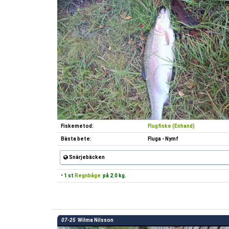
Fiskemetod:
Flugfiske (Enhand)
Bästa bete:
Fluga - Nymf
Snärjebäcken
• 1 st
Regnbåge
på 2.0 kg.
07-25
Wilma Nilsson