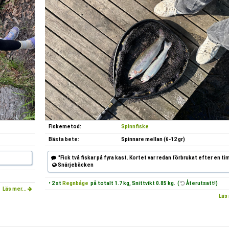
Fiskemetod:
Spinnfiske
Bästa bete:
Spinnare mellan (6-12 gr)
"Fick två fiskar på fyra kast. Kortet var redan förbrukat efter en t
Snärjebäcken
• 2 st
Regnbåge
på totalt 1.7 kg, Snittvikt 0.85 kg. (
Återutsatt!)
Läs mer...
Läs 