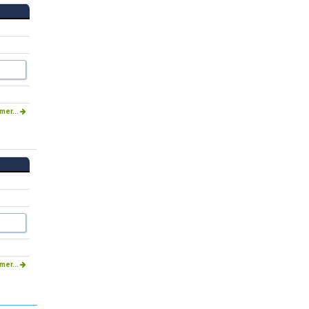
mer...
mer...