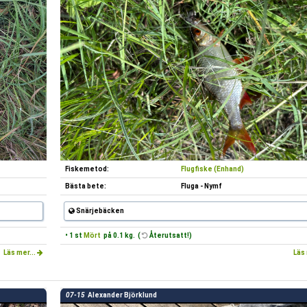
Fiskemetod:
Flugfiske (Enhand)
Bästa bete:
Fluga - Nymf
Snärjebäcken
• 1 st
Mört
på 0.1 kg. (
Återutsatt!)
Läs mer...
Läs 
07-15
Alexander Björklund