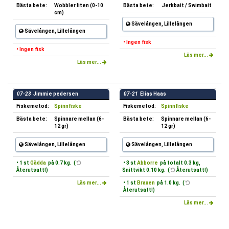
Bästa bete:
Wobbler liten (0-10
Bästa bete:
Jerkbait / Swimbait
cm)
Sävelången, Lillelången
Sävelången, Lillelången
• Ingen fisk
• Ingen fisk
Läs mer...
Läs mer...
07-23
Jimmie pedersen
07-21
Elias Haas
Fiskemetod:
Spinnfiske
Fiskemetod:
Spinnfiske
Bästa bete:
Spinnare mellan (6-
Bästa bete:
Spinnare mellan (6-
12 gr)
12 gr)
Sävelången, Lillelången
Sävelången, Lillelången
• 1 st
Gädda
på 0.7 kg. (
• 3 st
Abborre
på totalt 0.3 kg,
Återutsatt!)
Snittvikt 0.10 kg. (
Återutsatt!)
Läs mer...
• 1 st
Braxen
på 1.0 kg. (
Återutsatt!)
Läs mer...