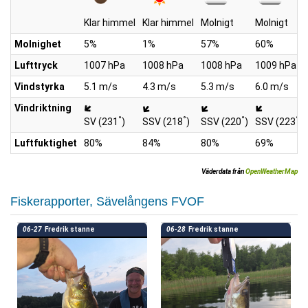
Klar himmel
Klar himmel
Molnigt
Molnigt
Molnighet
5%
1%
57%
60%
Lufttryck
1007 hPa
1008 hPa
1008 hPa
1009 hPa
Vindstyrka
5.1 m/s
4.3 m/s
5.3 m/s
6.0 m/s
Vindriktning
°
°
°
°
SV (231
)
SSV (218
)
SSV (220
)
SSV (223
)
Luftfuktighet
80%
84%
80%
69%
Väderdata från
OpenWeatherMap
Fiskerapporter, Sävelångens FVOF
06-27
Fredrik stanne
06-28
Fredrik stanne