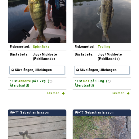
Fiskemetod:
Spinnfiske
Fiskemetod:
Trolling
Bästa bete:
Jigg / Mjukbete
Bästa bete:
Jigg / Mjukbete
(Fiskliknande)
(Fiskliknande)
Sävelången, Lillelången
Sävelången, Lillelången
• 1 st
Abborre
på 1.2 kg. (
• 1 st
Gös
på 1.5 kg. (
Återutsatt!)
Återutsatt!)
Läs mer...
Läs mer...
06-11
Sebastian larsson
06-11
Sebastian larsson