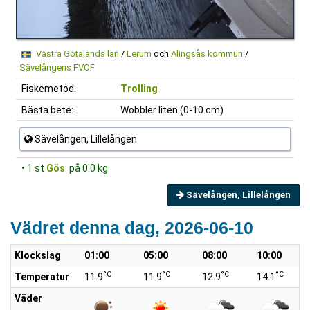
Västra Götalands län
/
Lerum
och
Alingsås kommun
/
Sävelångens FVOF
Fiskemetod:
Trolling
Bästa bete:
Wobbler liten (0-10 cm)
Sävelången, Lillelången
• 1 st
Gös
på 0.0 kg.
Sävelången, Lillelången
Vädret denna dag, 2026-06-10
Klockslag
01:00
05:00
08:00
10:00
°C
°C
°C
°C
Temperatur
11.9
11.9
12.9
14.1
Väder