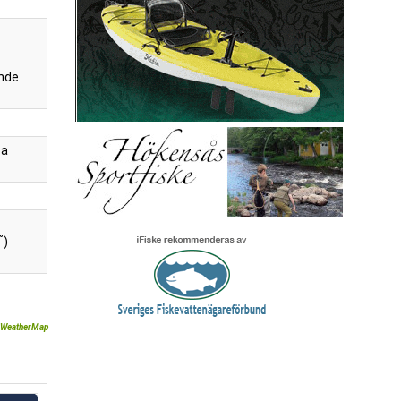
nde
Pa
°
)
WeatherMap