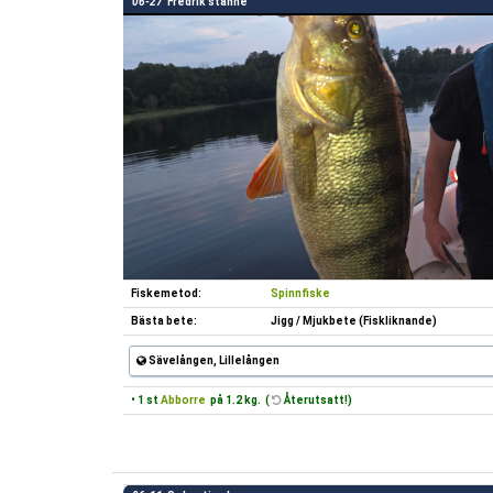
06-27
Fredrik stanne
Fiskemetod:
Spinnfiske
Bästa bete:
Jigg / Mjukbete (Fiskliknande)
Sävelången, Lillelången
• 1 st
Abborre
på 1.2 kg. (
Återutsatt!)