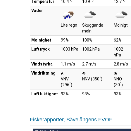
°C
°C
°C
Temperatur
10.4
10.9
12.7
Väder
Lite regn
Skuggande
Molnigt
moln
Molnighet
99%
100%
62%
Lufttryck
1003 hPa
1002 hPa
1002
hPa
Vindstyrka
1.1 m/s
2.7 m/s
2.8 m/s
Vindriktning
°
VNV
NNV (350
)
NNÖ
°
°
(296
)
(30
)
Luftfuktighet
93%
93%
93%
Fiskerapporter, Sävelångens FVOF