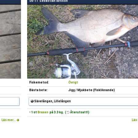
06-11
Sebastian larsson
Fiskemetod:
Övrigt
Bästa bete:
Jigg / Mjukbete (Fiskliknande)
Sävelången, Lillelången
• 1 st
Braxen
på 3.3 kg. (
Återutsatt!)
Läs mer...
Läs 