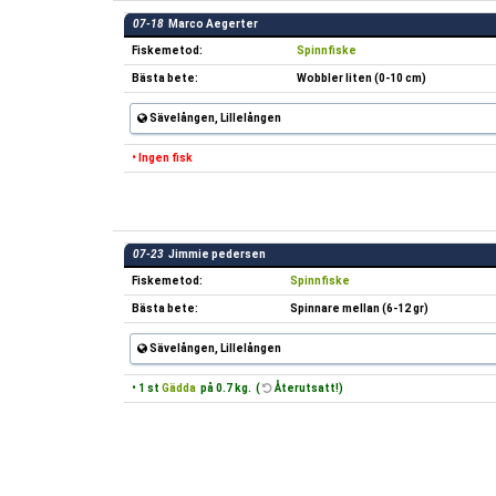
07-18
Marco Aegerter
Fiskemetod:
Spinnfiske
Bästa bete:
Wobbler liten (0-10 cm)
Sävelången, Lillelången
• Ingen fisk
07-23
Jimmie pedersen
Fiskemetod:
Spinnfiske
Bästa bete:
Spinnare mellan (6-12 gr)
Sävelången, Lillelången
• 1 st
Gädda
på 0.7 kg. (
Återutsatt!)