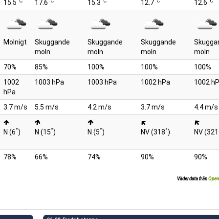
°C
°C
°C
°C
°C
15.5
17.6
15.3
12.7
12.6
Molnigt
Skuggande
Skuggande
Skuggande
Skugga
moln
moln
moln
moln
70%
85%
100%
100%
100%
1002
1003 hPa
1003 hPa
1002 hPa
1002 h
hPa
3.7 m/s
5.5 m/s
4.2 m/s
3.7 m/s
4.4 m/s
°
°
°
°
N (6
)
N (15
)
N (5
)
NV (318
)
NV (321
78%
66%
74%
90%
90%
Väderdata från
Open