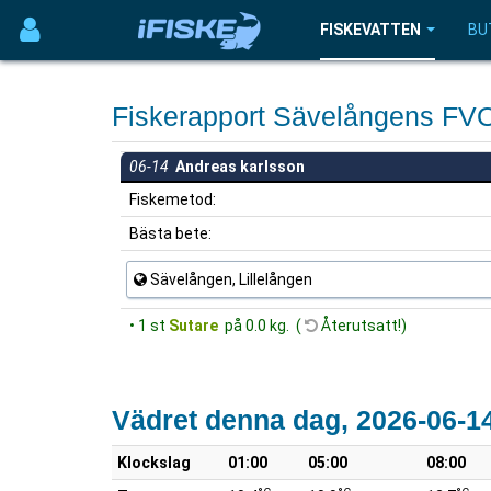
FISKEVATTEN
BU
Fiskerapport Sävelångens FV
06-14
Andreas karlsson
Fiskemetod:
Bästa bete:
Sävelången, Lillelången
• 1 st
Sutare
på 0.0 kg. (
Återutsatt!)
Vädret denna dag, 2026-06-1
Klockslag
01:00
05:00
08:00