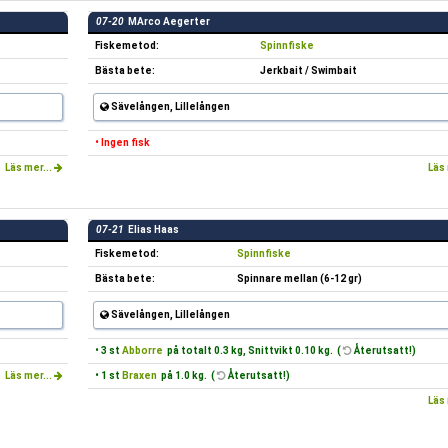
07-20
MArco Aegerter
Fiskemetod:
Spinnfiske
Bästa bete:
Jerkbait / Swimbait
Sävelången, Lillelången
• Ingen fisk
Läs mer...
Läs 
07-21
Elias Haas
Fiskemetod:
Spinnfiske
Bästa bete:
Spinnare mellan (6-12 gr)
Sävelången, Lillelången
• 3 st
Abborre
på totalt 0.3 kg, Snittvikt 0.10 kg. (
Återutsatt!)
Läs mer...
• 1 st
Braxen
på 1.0 kg. (
Återutsatt!)
Läs 