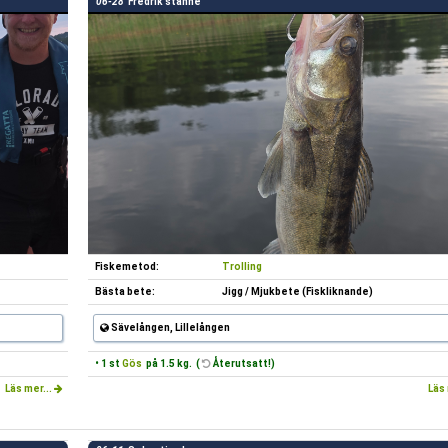
06-28
Fredrik stanne
Fiskemetod:
Trolling
Bästa bete:
Jigg / Mjukbete (Fiskliknande)
Sävelången, Lillelången
• 1 st
Gös
på 1.5 kg. (
Återutsatt!)
Läs mer...
Läs 