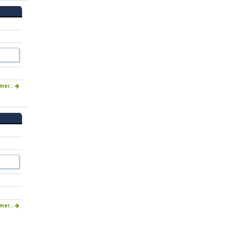
mer...
mer...