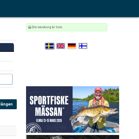
Din varukorg är tom.
elången