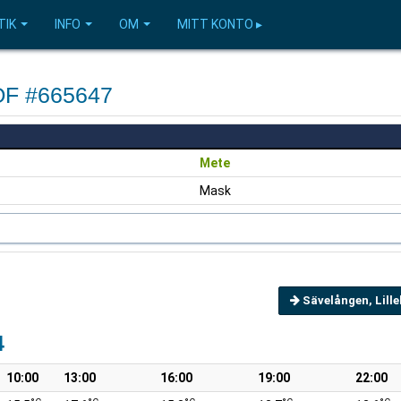
TIK
INFO
OM
MITT KONTO ▸
OF #665647
Mete
Mask
Sävelången, Lill
4
10:00
13:00
16:00
19:00
22:00