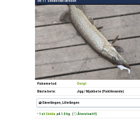
06-11
Sebastian larsson
Fiskemetod:
Övrigt
Bästa bete:
Jigg / Mjukbete (Fiskliknande)
Sävelången, Lillelången
• 1 st
Gädda
på 1.0 kg. (
Återutsatt!)