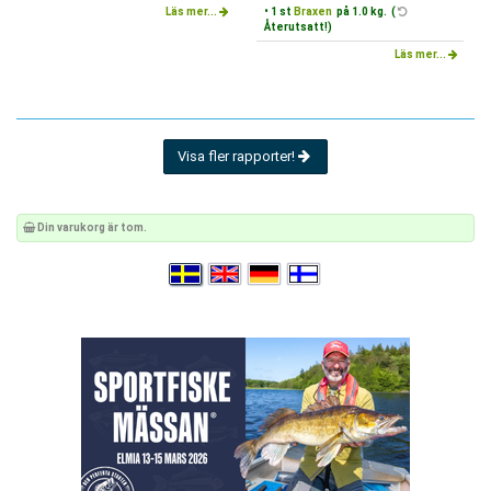
Läs mer...
• 1 st
Braxen
på 1.0 kg. (
Återutsatt!)
Läs mer...
Visa fler rapporter!
Din varukorg är tom.