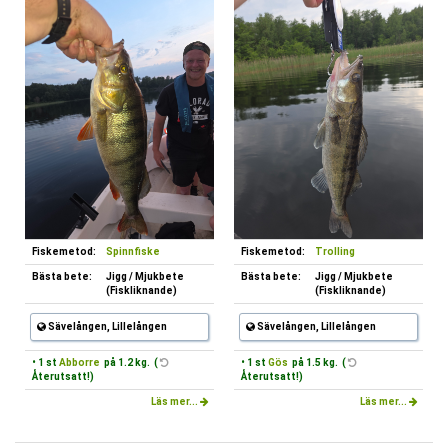
Fiskemetod:
Spinnfiske
Fiskemetod:
Trolling
Bästa bete:
Jigg / Mjukbete
Bästa bete:
Jigg / Mjukbete
(Fiskliknande)
(Fiskliknande)
Sävelången, Lillelången
Sävelången, Lillelången
• 1 st
Abborre
på 1.2 kg. (
• 1 st
Gös
på 1.5 kg. (
Återutsatt!)
Återutsatt!)
Läs mer...
Läs mer...