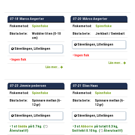
07-18
Marco Aegerter
07-20
MArco Aegerter
Fiskemetod:
Spinnfiske
Fiskemetod:
Spinnfiske
Bästa bete:
Wobbler liten (0-10
Bästa bete:
Jerkbait / Swimbait
cm)
Sävelången, Lillelången
Sävelången, Lillelången
• Ingen fisk
• Ingen fisk
Läs mer...
Läs mer...
07-23
Jimmie pedersen
07-21
Elias Haas
Fiskemetod:
Spinnfiske
Fiskemetod:
Spinnfiske
Bästa bete:
Spinnare mellan (6-
Bästa bete:
Spinnare mellan (6-
12 gr)
12 gr)
Sävelången, Lillelången
Sävelången, Lillelången
• 1 st
Gädda
på 0.7 kg. (
• 3 st
Abborre
på totalt 0.3 kg,
Återutsatt!)
Snittvikt 0.10 kg. (
Återutsatt!)