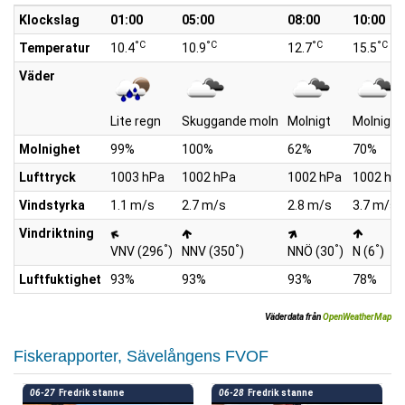
Klockslag
01:00
05:00
08:00
10:00
°C
°C
°C
°C
Temperatur
10.4
10.9
12.7
15.5
Väder
Lite regn
Skuggande moln
Molnigt
Molnigt
Molnighet
99%
100%
62%
70%
Lufttryck
1003 hPa
1002 hPa
1002 hPa
1002 hP
Vindstyrka
1.1 m/s
2.7 m/s
2.8 m/s
3.7 m/s
Vindriktning
°
°
°
°
VNV (296
)
NNV (350
)
NNÖ (30
)
N (6
)
Luftfuktighet
93%
93%
93%
78%
Väderdata från
OpenWeatherMap
Fiskerapporter, Sävelångens FVOF
06-27
Fredrik stanne
06-28
Fredrik stanne