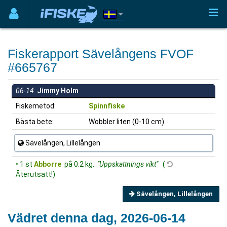
Fiskerapport Sävelångens FVOF
#665767
06-14
Jimmy Holm
Fiskemetod:
Spinnfiske
Bästa bete:
Wobbler liten (0-10 cm)
Sävelången, Lillelången
• 1 st
Abborre
på 0.2 kg.
"Uppskattnings vikt"
(
Återutsatt!)
Sävelången, Lillelången
Vädret denna dag, 2026-06-14