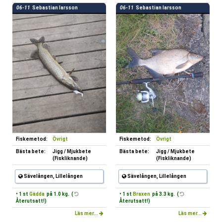
06-11
Sebastian larsson
06-11
Sebastian larsson
Fiskemetod:
Övrigt
Fiskemetod:
Övrigt
Bästa bete:
Jigg / Mjukbete
Bästa bete:
Jigg / Mjukbete
(Fiskliknande)
(Fiskliknande)
Sävelången, Lillelången
Sävelången, Lillelången
• 1 st
Gädda
på 1.0 kg. (
• 1 st
Braxen
på 3.3 kg. (
Återutsatt!)
Återutsatt!)
Läs mer...
Läs mer...