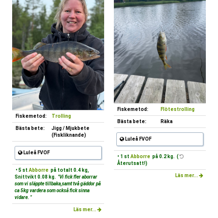
Fiskemetod:
Flötestrolling
Fiskemetod:
Trolling
Bästa bete:
Räka
Bästa bete:
Jigg / Mjukbete
(Fiskliknande)
Luleå FVOF
Luleå FVOF
• 1 st
Abborre
på 0.2 kg. (
Återutsatt!)
• 5 st
Abborre
på totalt 0.4 kg,
Läs mer...
Snittvikt 0.08 kg.
"Vi fick fler aborrar
som vi släppte tillbaka,samt två gäddor på
ca 5kg vardera som också fick sinna
vidare. "
Läs mer...