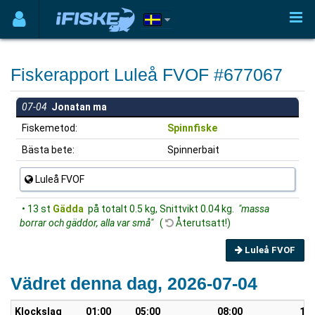
Fiskerapport Luleå FVOF #677067
07-04
Jonatan ma
Fiskemetod:
Spinnfiske
Bästa bete:
Spinnerbait
Luleå FVOF
• 13 st
Gädda
på totalt 0.5 kg, Snittvikt 0.04 kg.
"massa
borrar och gäddor, alla var små"
(
Återutsatt!)
Luleå FVOF
Vädret denna dag, 2026-07-04
Klockslag
01:00
05:00
08:00
10: