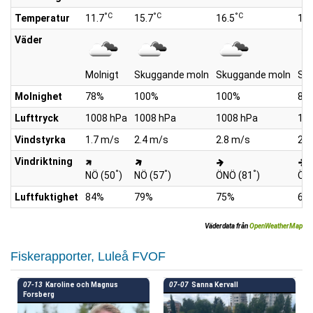
°C
°C
°C
Temperatur
11.7
15.7
16.5
18.
Väder
Molnigt
Skuggande moln
Skuggande moln
Sk
Molnighet
78%
100%
100%
87
Lufttryck
1008 hPa
1008 hPa
1008 hPa
10
Vindstyrka
1.7 m/s
2.4 m/s
2.8 m/s
2.9
Vindriktning
°
°
°
NÖ (50
)
NÖ (57
)
ÖNÖ (81
)
ÖN
Luftfuktighet
84%
79%
75%
65
Väderdata från
OpenWeatherMap
Fiskerapporter, Luleå FVOF
07-13
Karoline och Magnus
07-07
Sanna Kervall
Forsberg