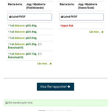
Bästa bete:
Jigg / Mjukbete
Bästa bete:
Jigg / Mjukbete
(Fiskliknande)
(Svans/Grub)
Luleå FVOF
Luleå FVOF
• 1 st
Abborre
på 0.4 kg.
• Ingen fisk
• 1 st
Abborre
på 0.4 kg.
Läs mer...
• 1 st
Abborre
på 0.3 kg.
• 1 st
Abborre
på 0.2 kg. (
Återutsatt!)
• 1 st
Abborre
på 0.1 kg. (
Återutsatt!)
Läs mer...
Visa fler rapporter!
Din varukorg är tom.