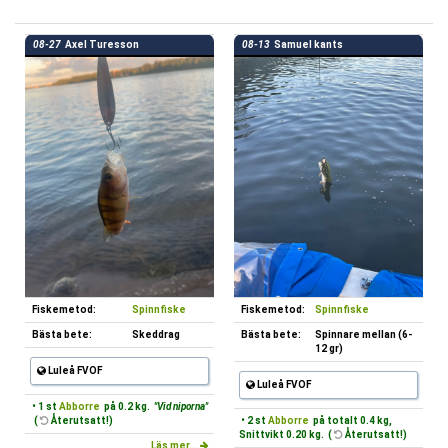
08-27
Axel Turesson
08-13
Samuel kants
Fiskemetod:
Spinnfiske
Fiskemetod:
Spinnfiske
Bästa bete:
Skeddrag
Bästa bete:
Spinnare mellan (6-
12 gr)
Luleå FVOF
Luleå FVOF
• 1 st
Abborre
på 0.2 kg.
"Vid niporna"
(
Återutsatt!)
• 2 st
Abborre
på totalt 0.4 kg,
Snittvikt 0.20 kg. (
Återutsatt!)
Läs mer...