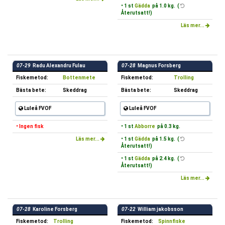
• 1 st
Gädda
på 1.0 kg. (
Återutsatt!)
Läs mer...
07-29
Radu Alexandru Fulau
07-28
Magnus Forsberg
Fiskemetod:
Bottenmete
Fiskemetod:
Trolling
Bästa bete:
Skeddrag
Bästa bete:
Skeddrag
Luleå FVOF
Luleå FVOF
• Ingen fisk
• 1 st
Abborre
på 0.3 kg.
Läs mer...
• 1 st
Gädda
på 1.5 kg. (
Återutsatt!)
• 1 st
Gädda
på 2.4 kg. (
Återutsatt!)
Läs mer...
07-28
Karoline Forsberg
07-22
William jakobsson
Fiskemetod:
Trolling
Fiskemetod:
Spinnfiske