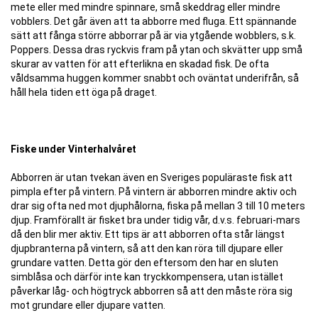
mete eller med mindre spinnare, små skeddrag eller mindre
vobblers. Det går även att ta abborre med fluga. Ett spännande
sätt att fånga större abborrar på är via ytgående wobblers, s.k.
Poppers. Dessa dras ryckvis fram på ytan och skvätter upp små
skurar av vatten för att efterlikna en skadad fisk. De ofta
våldsamma huggen kommer snabbt och oväntat underifrån, så
håll hela tiden ett öga på draget.
Fiske under Vinterhalvåret
Abborren är utan tvekan även en Sveriges populäraste fisk att
pimpla efter på vintern. På vintern är abborren mindre aktiv och
drar sig ofta ned mot djuphålorna, fiska på mellan 3 till 10 meters
djup. Framförallt är fisket bra under tidig vår, d.v.s. februari-mars
då den blir mer aktiv. Ett tips är att abborren ofta står längst
djupbranterna på vintern, så att den kan röra till djupare eller
grundare vatten. Detta gör den eftersom den har en sluten
simblåsa och därför inte kan tryckkompensera, utan istället
påverkar låg- och högtryck abborren så att den måste röra sig
mot grundare eller djupare vatten.