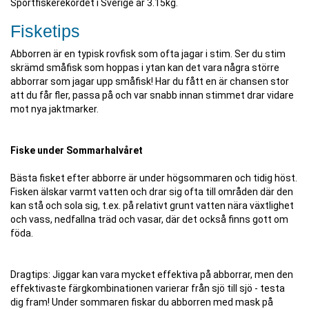
Sportfiskerekordet i Sverige är 3.15kg.
Fisketips
Abborren är en typisk rovfisk som ofta jagar i stim. Ser du stim
skrämd småfisk som hoppas i ytan kan det vara några större
abborrar som jagar upp småfisk! Har du fått en är chansen stor
att du får fler, passa på och var snabb innan stimmet drar vidare
mot nya jaktmarker.
Fiske under Sommarhalvåret
Bästa fisket efter abborre är under högsommaren och tidig höst.
Fisken älskar varmt vatten och drar sig ofta till områden där den
kan stå och sola sig, t.ex. på relativt grunt vatten nära växtlighet
och vass, nedfallna träd och vasar, där det också finns gott om
föda.
Dragtips: Jiggar kan vara mycket effektiva på abborrar, men den
effektivaste färgkombinationen varierar från sjö till sjö - testa
dig fram! Under sommaren fiskar du abborren med mask på