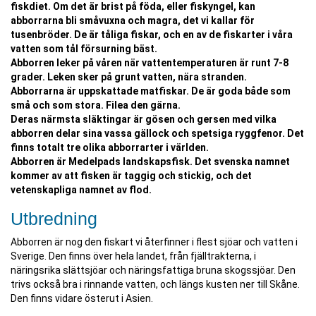
fiskdiet. Om det är brist på föda, eller fiskyngel, kan
abborrarna bli småvuxna och magra, det vi kallar för
tusenbröder. De är tåliga fiskar, och en av de fiskarter i våra
vatten som tål försurning bäst.
Abborren leker på våren när vattentemperaturen är runt 7-8
grader. Leken sker på grunt vatten, nära stranden.
Abborrarna är uppskattade matfiskar. De är goda både som
små och som stora. Filea den gärna.
Deras närmsta släktingar är gösen och gersen med vilka
abborren delar sina vassa gällock och spetsiga ryggfenor. Det
finns totalt tre olika abborrarter i världen.
Abborren är Medelpads landskapsfisk. Det svenska namnet
kommer av att fisken är taggig och stickig, och det
vetenskapliga namnet av flod.
Utbredning
Abborren är nog den fiskart vi återfinner i flest sjöar och vatten i
Sverige. Den finns över hela landet, från fjälltrakterna, i
näringsrika slättsjöar och näringsfattiga bruna skogssjöar. Den
trivs också bra i rinnande vatten, och längs kusten ner till Skåne.
Den finns vidare österut i Asien.