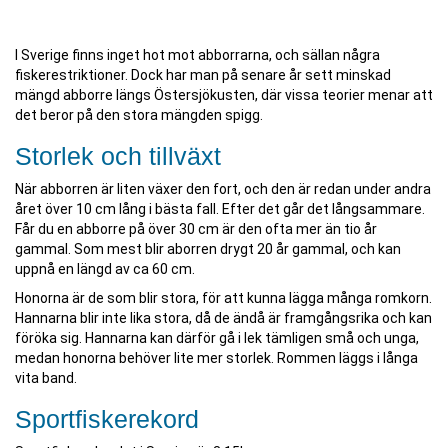
I Sverige finns inget hot mot abborrarna, och sällan några
fiskerestriktioner. Dock har man på senare år sett minskad
mängd abborre längs Östersjökusten, där vissa teorier menar att
det beror på den stora mängden spigg.
Storlek och tillväxt
När abborren är liten växer den fort, och den är redan under andra
året över 10 cm lång i bästa fall. Efter det går det långsammare.
Får du en abborre på över 30 cm är den ofta mer än tio år
gammal. Som mest blir aborren drygt 20 år gammal, och kan
uppnå en längd av ca 60 cm.
Honorna är de som blir stora, för att kunna lägga många romkorn.
Hannarna blir inte lika stora, då de ändå är framgångsrika och kan
föröka sig. Hannarna kan därför gå i lek tämligen små och unga,
medan honorna behöver lite mer storlek. Rommen läggs i långa
vita band.
Sportfiskerekord