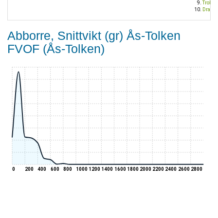
Trollin
Dragr
Abborre, Snittvikt (gr) Ås-Tolken
FVOF (Ås-Tolken)
0
200
400
600
800
1000
1200
1400
1600
1800
2000
2200
2400
2600
2800