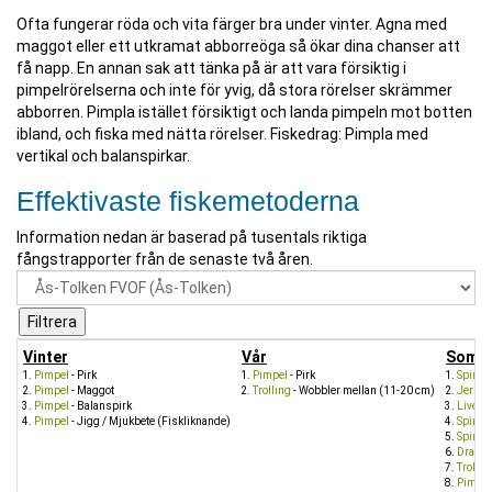
Ofta fungerar röda och vita färger bra under vinter. Agna med
maggot eller ett utkramat abborreöga så ökar dina chanser att
få napp. En annan sak att tänka på är att vara försiktig i
pimpelrörelserna och inte för yvig, då stora rörelser skrämmer
abborren. Pimpla istället försiktigt och landa pimpeln mot botten
ibland, och fiska med nätta rörelser. Fiskedrag: Pimpla med
vertikal och balanspirkar.
Effektivaste fiskemetoderna
Information nedan är baserad på tusentals riktiga
fångstrapporter från de senaste två åren.
Vinter
Vår
Somm
Pimpel
- Pirk
Pimpel
- Pirk
Spinnf
Pimpel
- Maggot
Trolling
- Wobbler mellan (11-20 cm)
Jerkba
Pimpel
- Balanspirk
Livesc
Pimpel
- Jigg / Mjukbete (Fiskliknande)
Spinnf
Spinnf
Dragr
Trollin
Pimpel