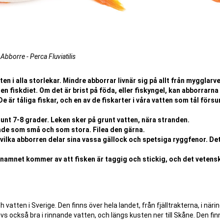
Abborre - Perca Fluviatilis
en i alla storlekar. Mindre abborrar livnär sig på allt från mygglarver
 en fiskdiet. Om det är brist på föda, eller fiskyngel, kan abborrarna 
 är tåliga fiskar, och en av de fiskarter i våra vatten som tål försu
unt 7-8 grader. Leken sker på grunt vatten, nära stranden.
åde som små och som stora. Filea den gärna.
ilka abborren delar sina vassa gällock och spetsiga ryggfenor. Det
namnet kommer av att fisken är taggig och stickig, och det vetens
h vatten i Sverige. Den finns över hela landet, från fjälltrakterna, i näri
vs också bra i rinnande vatten, och längs kusten ner till Skåne. Den fin