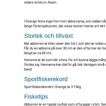
vidare österut i Asien.
I Sverige finns inget hot mot abborrarna, och sällan 
längs Östersjökusten, där vissa teorier menar att de
Storlek och tillväxt
När abborren är liten växer den fort, och den är redan 
Får du en abborre på över 30 cm är den ofta mer än t
längd av ca 60 cm.
Honorna är de som blir stora, för att kunna lägga mång
föröka sig. Hannarna kan därför gå i lek tämligen små
band.
Sportfiskerekord
Sportfiskerekordet i Sverige är 3.15kg.
Fisketips
Abborren är en typisk rovfisk som ofta jagar i stim. 