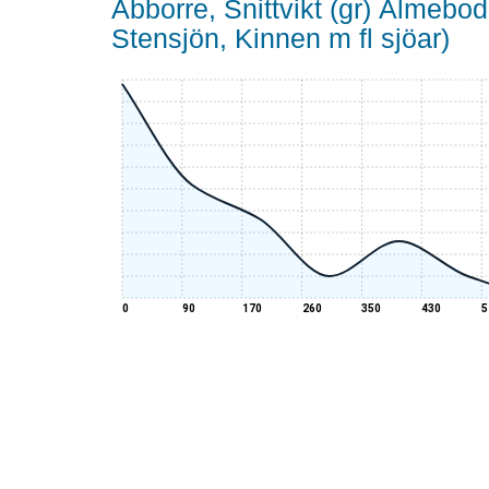
Abborre, Snittvikt (gr) Älmeb
Stensjön, Kinnen m fl sjöar)
0
90
170
260
350
430
5