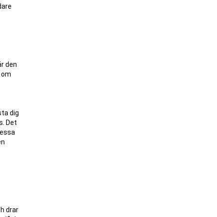
dare
är den
t om
sta dig
s. Det
Dessa
en
h drar