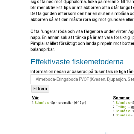
sig ofta ned mot djuphålorna, fiska på mellan 3 till 10 m
blir mer aktiv. Ett tips är att abborren ofta står längst
Detta gör den eftersom den har en sluten simblåsa och
abborren så att den måste röra sig mot grundare eller
Ofta fungerar röda och vita färger bra under vinter. 
napp. En annan sak att tänka på är att vara försiktig i
Pimpla istället försiktigt och landa pimpeln mot botte
balanspirkar.
Effektivaste fiskemetoderna
Information nedan är baserad på tusentals riktiga fån
Vår
Sommar
Spinnfiske
- Spinnare mellan (6-12 gr)
Spinnfiske
- 
Trolling
- Jig
Spinnfiske
- 
Spinnfiske
- 