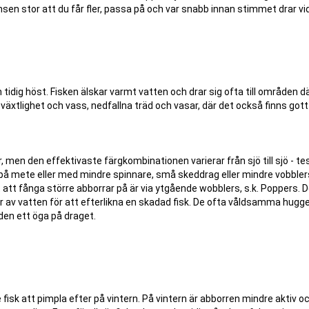
sen stor att du får fler, passa på och var snabb innan stimmet drar vi
idig höst. Fisken älskar varmt vatten och drar sig ofta till områden d
ra växtlighet och vass, nedfallna träd och vasar, där det också finns got
 men den effektivaste färgkombinationen varierar från sjö till sjö - te
 mete eller med mindre spinnare, små skeddrag eller mindre vobbler
 att fånga större abborrar på är via ytgående wobblers, s.k. Poppers. 
r av vatten för att efterlikna en skadad fisk. De ofta våldsamma hugg
den ett öga på draget.
isk att pimpla efter på vintern. På vintern är abborren mindre aktiv oc