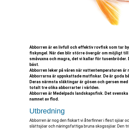
Abborren är en livfull och effektiv rovfisk som tar byt
fiskyngel. När den blir större övergår om möjligt till
småvuxna och magra, det vi kallar för tusenbröder. De
bäst.
Abborren leker på våren när vattentemperaturen är r
Abborrarna är uppskattade matfiskar. De är goda b
Deras närmsta släktingar är gösen och gersen med v
totalt tre olika abborrarter i världen.
Abborren är Medelpads landskapsfisk. Det svenska 
namnet av flod.
Utbredning
Abborren är nog den fiskart vi återfinner i flest sjöar oc
slättsjöar och näringsfattiga bruna skogssjöar. Den tri