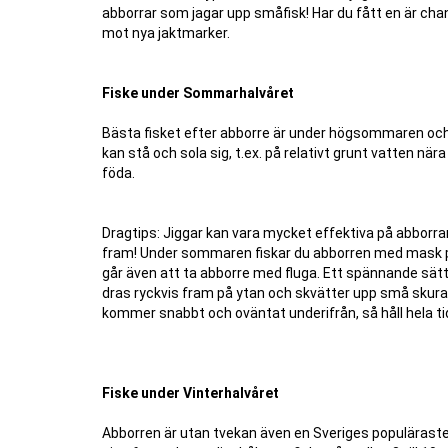
abborrar som jagar upp småfisk! Har du fått en är chan
mot nya jaktmarker.
Fiske under Sommarhalvåret
Bästa fisket efter abborre är under högsommaren och t
kan stå och sola sig, t.ex. på relativt grunt vatten nä
föda.
Dragtips: Jiggar kan vara mycket effektiva på abborrar,
fram! Under sommaren fiskar du abborren med mask på
går även att ta abborre med fluga. Ett spännande sätt
dras ryckvis fram på ytan och skvätter upp små skura
kommer snabbt och oväntat underifrån, så håll hela ti
Fiske under Vinterhalvåret
Abborren är utan tvekan även en Sveriges populäraste f