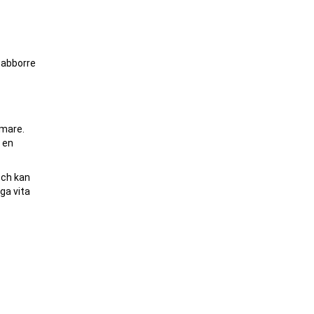
 abborre
mmare.
 en
och kan
ga vita