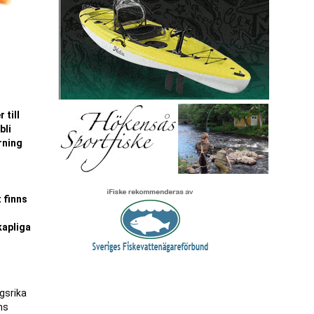
 till
bli
rning
 finns
kapliga
ngsrika
ns