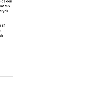
rs då den
 vatten.
gtryck
t få
n.
ch