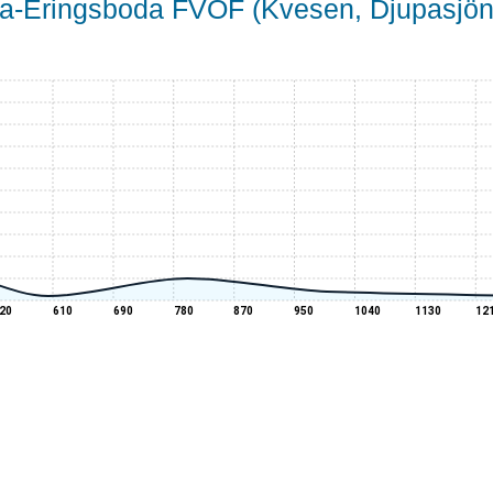
oda-Eringsboda FVOF (Kvesen, Djupasjön
20
610
690
780
870
950
1040
1130
12