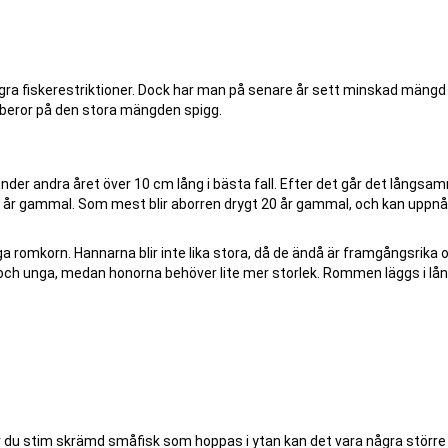
några fiskerestriktioner. Dock har man på senare år sett minskad mängd
t beror på den stora mängden spigg.
under andra året över 10 cm lång i bästa fall. Efter det går det långsa
io år gammal. Som mest blir aborren drygt 20 år gammal, och kan uppnå
a romkorn. Hannarna blir inte lika stora, då de ändå är framgångsrika 
 och unga, medan honorna behöver lite mer storlek. Rommen läggs i lån
Ser du stim skrämd småfisk som hoppas i ytan kan det vara några större