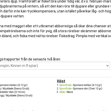
eters djup. Framförallt är fisket bra under tidig vår, d.v.s. februari-ma
 djupbranterna på vintern, så att den kan röra till djupare eller grundare
 därför inte kan tryckkompensera, utan istället påverkar låg- och hö
 djupare vatten.
Agna med maggot eller ett utkramat abborreöga så ökar dina chanser at
 pimpelrörelserna och inte för yvig, då stora rörelser skrämmer abborre
n ibland, och fiska med nätta rörelser. Fiskedrag: Pimpla med vertikal o
gstrapporter från de senaste två åren.
Höst
Spinnare mellan (6-12 gr)
Spinnfiske
- Spinnare mellan (6-12 gr)
g / Mjukbete (Svans/Grub)
Spinnfiske
- Spinnare stor (Över 12 gr)
Wobbler liten (0-10 cm)
Mete
- Mask
Jigg / Mjukbete (Svans/Grub)