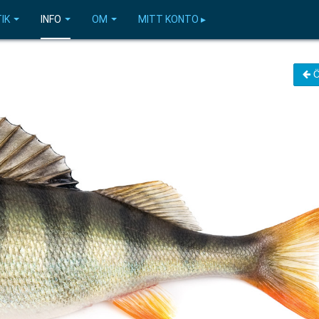
IK
INFO
OM
MITT KONTO ▸
Ö