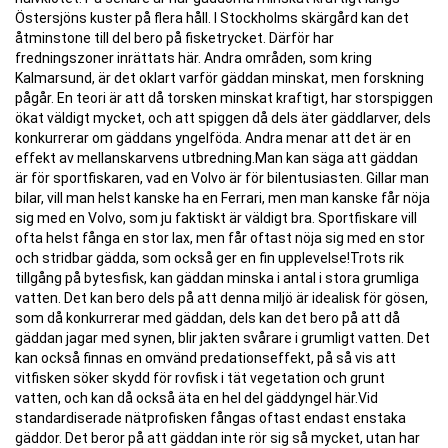
Östersjöns kuster på flera håll. I Stockholms skärgård kan det
åtminstone till del bero på fisketrycket. Därför har
fredningszoner inrättats här. Andra områden, som kring
Kalmarsund, är det oklart varför gäddan minskat, men forskning
pågår. En teori är att då torsken minskat kraftigt, har storspiggen
ökat väldigt mycket, och att spiggen då dels äter gäddlarver, dels
konkurrerar om gäddans yngelföda. Andra menar att det är en
effekt av mellanskarvens utbredning.Man kan säga att gäddan
är för sportfiskaren, vad en Volvo är för bilentusiasten. Gillar man
bilar, vill man helst kanske ha en Ferrari, men man kanske får nöja
sig med en Volvo, som ju faktiskt är väldigt bra. Sportfiskare vill
ofta helst fånga en stor lax, men får oftast nöja sig med en stor
och stridbar gädda, som också ger en fin upplevelse!Trots rik
tillgång på bytesfisk, kan gäddan minska i antal i stora grumliga
vatten. Det kan bero dels på att denna miljö är idealisk för gösen,
som då konkurrerar med gäddan, dels kan det bero på att då
gäddan jagar med synen, blir jakten svårare i grumligt vatten. Det
kan också finnas en omvänd predationseffekt, på så vis att
vitfisken söker skydd för rovfisk i tät vegetation och grunt
vatten, och kan då också äta en hel del gäddyngel här.Vid
standardiserade nätprofisken fångas oftast endast enstaka
gäddor. Det beror på att gäddan inte rör sig så mycket, utan har