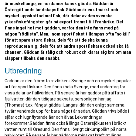
är muskellunge, en nordamerikansk gädda. Gäddan är
Östergötlands landskapsfisk.Gäddan är en utmärkt och
mycket uppskattad matfisk, där delar av den svenska
yrkesfiskefångsten går på export främst till Frankrike. Det
finns inget hot mot gäddan, varför den inte finns med på
någon "rödlista". Men, inom sportfisket tillämpas ofta "no kill"
för att spara stora fiskar, dels för att de ska kunna
reproducera sig, dels för att andra sportfiskare också ska få
chansen. Gäddan är tålig och robust och klarar sig bra om man
släpper tillbaks den snabbt.
Utbredning
Gäddan är den främsta rovfisken i Sverige och en mycket populär
art för sportfiskare. Den finns i hela Sverige, med undantag för
vissa delar av fjällvärlden. På senare år har gäddor påträffats i
fjällvatten där den tidigare saknats, personligen har jag
(Thomas) t.ex. fångat gädda i Langas, där den enligt samerna
tyvärr vandrade upp för bara något år sedan. Gäddan trivs både i
sjöar och lugnflytande åar och älvar. Lekvandringar
förekommer.Gäddan finns också längs Östersjökusten i bräckt
vatten runt till Öresund. Den finns i övrigt cirkumpolärt på norra
halvklotet. På senare år har gäddorna minskat kraftigt längs