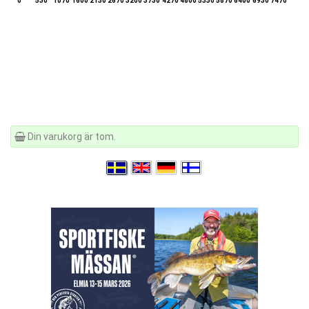
0
530
1070
1600
2130
2670
3200
3730
4270
4800
5330
5870
6400
6930
7470
Din varukorg är tom.