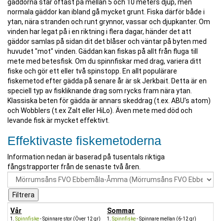
gäddorna står oftast på mellan 5 och 10 meters djup, men
normala gäddor kan ibland gå mycket grunt. Fiska därför både i
ytan, nära stranden och runt grynnor, vassar och djupkanter. Om
vinden har legat på i en riktning i flera dagar, händer det att
gäddor samlas på sidan dit det blåser och väntar på byten med
huvudet "mot" vinden. Gäddan kan fiskas på allt från fluga till
mete med betesfisk. Om du spinnfiskar med drag, variera ditt
fiske och gör ett eller två spinstopp. En allt populärare
fiskemetod efter gädda på senare år är sk Jerkbait. Detta är en
speciell typ av fiskliknande drag som rycks fram nära ytan.
Klassiska beten för gädda är annars skeddrag (t.ex. ABU's atom)
och Wobblers (t.ex Zalt eller HiLo). Även mete med död och
levande fisk är mycket effektivt.
Effektivaste fiskemetoderna
Information nedan är baserad på tusentals riktiga
fångstrapporter från de senaste två åren.
Vår
Sommar
Spinnfiske
- Spinnare stor (Över 12 gr)
Spinnfiske
- Spinnare mellan (6-12 gr)