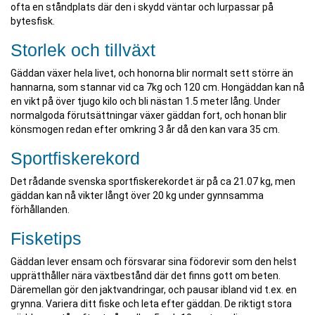
ofta en ståndplats där den i skydd väntar och lurpassar på
bytesfisk.
Storlek och tillväxt
Gäddan växer hela livet, och honorna blir normalt sett större än
hannarna, som stannar vid ca 7kg och 120 cm. Hongäddan kan nå
en vikt på över tjugo kilo och bli nästan 1.5 meter lång. Under
normalgoda förutsättningar växer gäddan fort, och honan blir
könsmogen redan efter omkring 3 år då den kan vara 35 cm.
Sportfiskerekord
Det rådande svenska sportfiskerekordet är på ca 21.07 kg, men
gäddan kan nå vikter långt över 20 kg under gynnsamma
förhållanden.
Fisketips
Gäddan lever ensam och försvarar sina födorevir som den helst
upprätthåller nära växtbestånd där det finns gott om beten.
Däremellan gör den jaktvandringar, och pausar ibland vid t.ex. en
grynna. Variera ditt fiske och leta efter gäddan. De riktigt stora