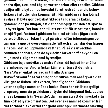
gäddan mest mindre fiskar, men om tillfälle ges äter den även
andra djur, t.ex. små fåglar, vattensorkar eller reptiler. Gäddan
sväljer alltid bytet med huvudet först, och vänder vid behov
fisken så att den ska komma rätt. När gäddan väl har börjat
svälja sitt byte gör de bakåtriktade tänderna på käkar, i
gommen och på tungan, att det är omöjligt för den att spotta
ut bytet igen. Det kan leda till att ett allt för stort byte, kanske
en sjöfågel, fastnar i gäddans hals, så att både jägare och
byte dör.Gäddan leker tidigt på våren efter islossningen och
går gärna upp på översvämmade fält och ängar där den lägger
sin rom i det soluppvärmda vattnet. På så vis utvecklas
rommen snabbare, och de nykläckta larverna får skydd i en
miljö med rikligt med små bytesdjur.
Gäddans bajs undviks av andra fiskar, då bajset innehåller
alarmhormoner. Andra fiskar känner alltså att det luktar
"fara".På en enkätförfrågan till alla Sveriges
fiskevårdsområdesföreningar om vilken man ansåg vara den
viktigaste fisken i sitt vatten, "vann" gäddan!Gäddans
vetenskapliga namn är Esox lucius. Esox har ett lite otydligt
ursprung, men via grekiskan antyder det långsmal fisk. Lucius
anses komma från "lysande", då man ansåg att det mycket vita
fina köttet lyste om natten. Det svenska namnet kommer från
det fornnordiska ordet för gadd eller spik. Närmaste släkting