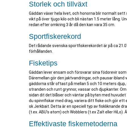
Storlek och tillväxt
Gäddan växer hela livet, och honorna blir normalt set
vikt på över tjugo kilo och bli nästan 1.5 meter lång
redan efter omkring 3 år då den kan vara 35 cm.
Sportfiskerekord
Det rådande svenska sportfiskerekordet är på ca 21.
förhållanden.
Fisketips
Gäddan lever ensam och försvarar sina födorevir som 
Däremellan gör den jaktvandringar, och pausar ibland vid
gäddorna står oftast på mellan 5 och 10 meters djup, 
stranden och runt grynnor, vassar och djupkanter. Om v
sidan dit det blåser och väntar på byten med huvudet "
du spinnfiskar med drag, variera ditt fiske och gör ett
sk Jerkbait. Detta är en speciell typ av fiskliknande 
(t.ex. ABU's atom) och Wobblers (t.ex Zalt eller HiLo)
Effektivaste fiskemetoderna