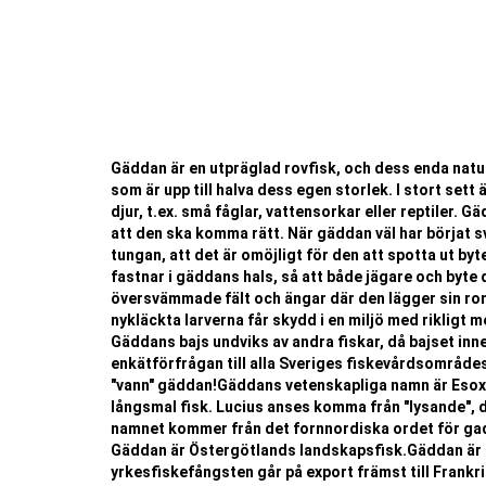
Gäddan är en utpräglad rovfisk, och dess enda natur
som är upp till halva dess egen storlek. I stort set
djur, t.ex. små fåglar, vattensorkar eller reptiler. 
att den ska komma rätt. När gäddan väl har börjat s
tungan, att det är omöjligt för den att spotta ut bytet
fastnar i gäddans hals, så att både jägare och byte 
översvämmade fält och ängar där den lägger sin rom
nykläckta larverna får skydd i en miljö med rikligt 
Gäddans bajs undviks av andra fiskar, då bajset inne
enkätförfrågan till alla Sveriges fiskevårdsområdes
"vann" gäddan!Gäddans vetenskapliga namn är Esox lu
långsmal fisk. Lucius anses komma från "lysande", d
namnet kommer från det fornnordiska ordet för gad
Gäddan är Östergötlands landskapsfisk.Gäddan är 
yrkesfiskefångsten går på export främst till Frankr