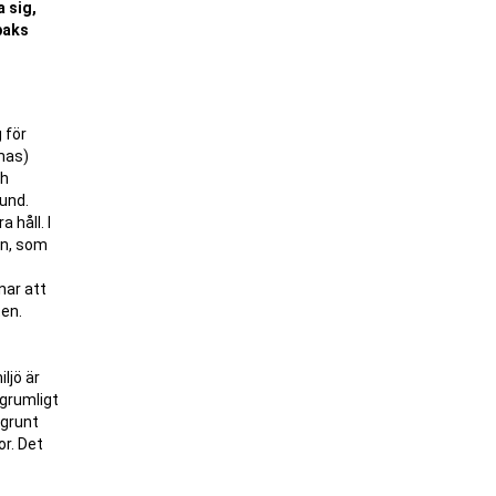
a sig,
baks
 för
omas)
ch
sund.
 håll. I
en, som
nar att
ten.
ljö är
 grumligt
 grunt
r. Det