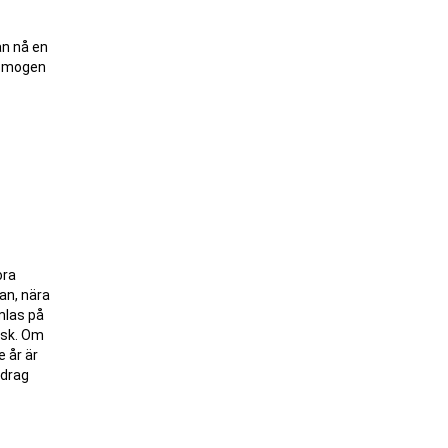
an nå en
önsmogen
ora
an, nära
mlas på
isk. Om
e år är
ddrag