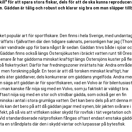
kill" för att spara stora fiskar, dels för att de ska kunna reproducer
n. Gäddan är tålig och robust och klarar sig bra om man släpper till
t populär art för sportfiskare. Den finns i hela Sverige, med undantag
träffats i fjällvatten där den tidigare saknats, personligen har jag (Th
värr vandrade upp för bara något år sedan. Gäddan trivs både i sjöar o
Gäddan finns också längs Östersjökusten i bräckt vatten runt till Öre
senare år har gäddorna minskat kraftigt längs Östersjöns kuster på flera
på fisketrycket. Därför har fredningszoner inrättats här. Andra områd
 men forskning pågår. En teori är att då torsken minskat kraftigt, har
dels äter gäddlarver, dels konkurrerar om gäddans yngelföda. Andra me
 säga att gäddan är för sportfiskaren, vad en Volvo är för bilentusias
en man kanske får nöja sig med en Volvo, som ju faktiskt är väldigt bra.
 oftast nöja sig med en stor och stridbar gädda, som också ger en fin
minska i antal i stora grumliga vatten. Det kan bero dels på att denna mi
s kan det bero på att då gäddan jagar med synen, blir jakten svårare i
t, på så vis att vitfisken söker skydd för rovfisk i tät vegetation och
r.Vid standardiserade nätprofisken fångas oftast endast enstaka gäddo
fta en ståndplats där den i skydd väntar och lurpassar på bytesfisk.