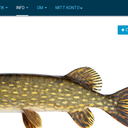
IK
INFO
OM
MITT KONTO ▸
Ö