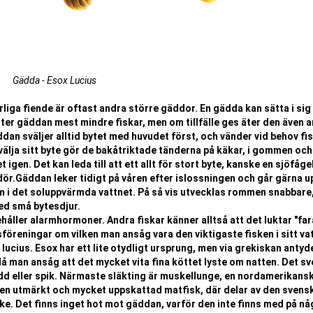
Gädda - Esox Lucius
liga fiende är oftast andra större gäddor. En gädda kan sätta i sig 
t äter gäddan mest mindre fiskar, men om tillfälle ges äter den även 
Gäddan sväljer alltid bytet med huvudet först, och vänder vid behov fi
välja sitt byte gör de bakåtriktade tänderna på käkar, i gommen och
 igen. Det kan leda till att ett allt för stort byte, kanske en sjöfågel
dör.Gäddan leker tidigt på våren efter islossningen och går gärna u
 i det soluppvärmda vattnet. På så vis utvecklas rommen snabbare
med små bytesdjur.
håller alarmhormoner. Andra fiskar känner alltså att det luktar "far
föreningar om vilken man ansåg vara den viktigaste fisken i sitt va
cius. Esox har ett lite otydligt ursprung, men via grekiskan antyd
å man ansåg att det mycket vita fina köttet lyste om natten. Det s
d eller spik. Närmaste släkting är muskellunge, en nordamerikans
en utmärkt och mycket uppskattad matfisk, där delar av den svens
ike. Det finns inget hot mot gäddan, varför den inte finns med på n