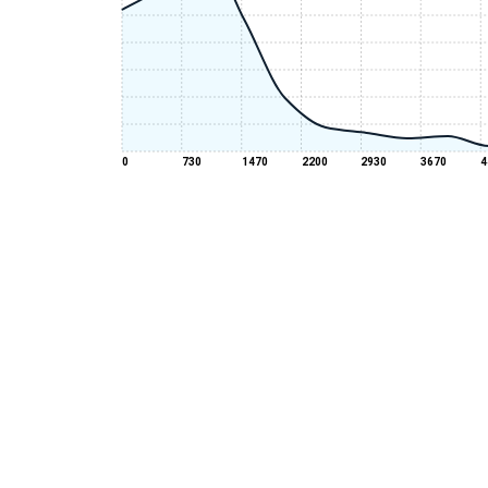
0
730
1470
2200
2930
3670
4