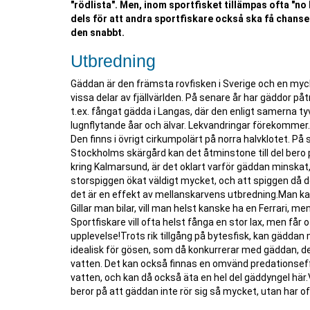
"rödlista". Men, inom sportfisket tillämpas ofta "no 
dels för att andra sportfiskare också ska få chanse
den snabbt.
Utbredning
Gäddan är den främsta rovfisken i Sverige och en mycke
vissa delar av fjällvärlden. På senare år har gäddor på
t.ex. fångat gädda i Langas, där den enligt samerna ty
lugnflytande åar och älvar. Lekvandringar förekommer.
Den finns i övrigt cirkumpolärt på norra halvklotet. På 
Stockholms skärgård kan det åtminstone till del bero 
kring Kalmarsund, är det oklart varför gäddan minskat,
storspiggen ökat väldigt mycket, och att spiggen då 
det är en effekt av mellanskarvens utbredning.Man kan
Gillar man bilar, vill man helst kanske ha en Ferrari, m
Sportfiskare vill ofta helst fånga en stor lax, men får
upplevelse!Trots rik tillgång på bytesfisk, kan gäddan 
idealisk för gösen, som då konkurrerar med gäddan, del
vatten. Det kan också finnas en omvänd predationseffek
vatten, och kan då också äta en hel del gäddyngel hä
beror på att gäddan inte rör sig så mycket, utan har o