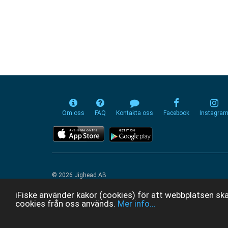
Om oss
FAQ
Kontakta oss
Facebook
Instagra
© 2026 Jighead AB
iFiske använder kakor (cookies) för att webbplatsen ska
cookies från oss används.
Mer info...