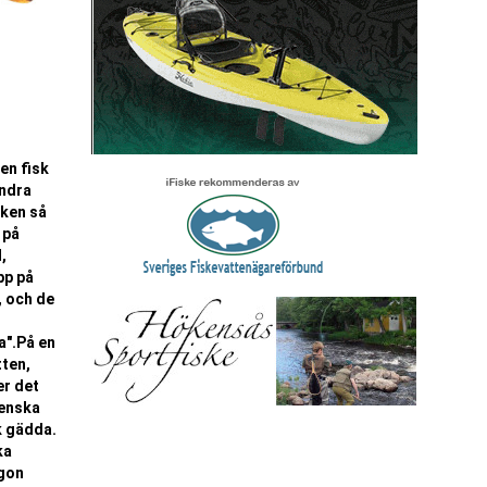
en fisk
andra
sken så
 på
,
pp på
, och de
a".På en
tten,
er det
venska
k gädda.
ka
ågon