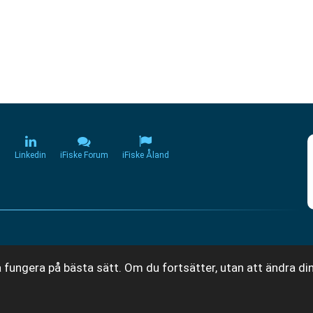
m
Linkedin
iFiske Forum
iFiske Åland
 fungera på bästa sätt. Om du fortsätter, utan att ändra din