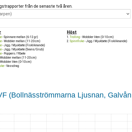
gstrapporter från de senaste två åren.
r
Höst
ke
- Spinnare mellan (6-12 gr)
Trolling
- Wobbler liten (0-10 cm)
ke
- Wobbler mellan (11-20 cm)
Spinnfiske
- Jigg / Mjukbete (Fiskliknande)
ke
- Jigg / Mjukbete (Fiskliknande)
ke
- Jigg / Mjukbete (Svans/Grub)
ke
- Poppers / Ytbete
 Wobbler mellan (11-20 cm)
 Wobbler liten (0-10 cm)
iske
- Vassdrag
 FVF (Bollnäsströmmarna Ljusnan, Galvån