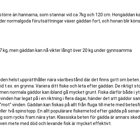
t större än hannarna, som stannar vid ca 7kg och 120 cm. Hongäddan k
. Under normalgoda förutsättningar växer gäddan fort, och honan blir k
07 kg, men gäddan kan nå vikter långt över 20 kg under gynnsamma
den helst upprätthåller nära växtbestånd där det finns gott om beten.
 t.ex. en grynna. Variera ditt fiske och leta efter gäddan. De riktigt st
men normala gäddor kan ibland gå mycket grunt. Fiska därför både i yt
inden har legat på i en riktning i flera dagar, händer det att gäddor sa
mot" vinden. Gäddan kan fiskas på allt från fluga till mete med betesf
 eller två spinstopp. En allt populärare fiskemetod efter gädda på senar
drag som rycks fram nära ytan. Klassiska beten för gädda är annars ske
. Även mete med död och levande fisk är mycket effektivt.