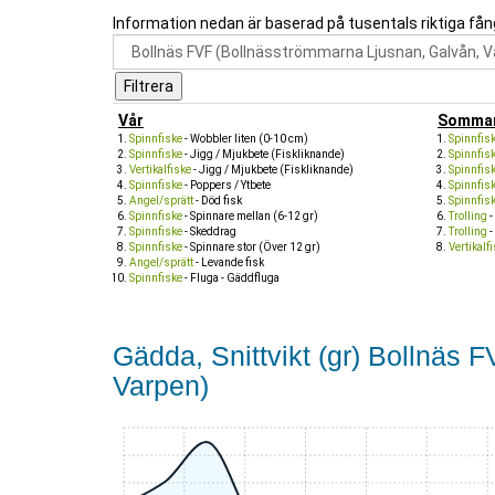
Information nedan är baserad på tusentals riktiga fån
Vår
Somma
Spinnfiske
- Wobbler liten (0-10 cm)
Spinnfis
Spinnfiske
- Jigg / Mjukbete (Fiskliknande)
Spinnfis
Vertikalfiske
- Jigg / Mjukbete (Fiskliknande)
Spinnfis
Spinnfiske
- Poppers / Ytbete
Spinnfis
Angel/sprätt
- Död fisk
Spinnfis
Spinnfiske
- Spinnare mellan (6-12 gr)
Trolling
-
Spinnfiske
- Skeddrag
Trolling
-
Spinnfiske
- Spinnare stor (Över 12 gr)
Vertikalf
Angel/sprätt
- Levande fisk
Spinnfiske
- Fluga - Gäddfluga
Gädda, Snittvikt (gr) Bollnäs
Varpen)