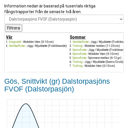
Information nedan är baserad på tusentals riktiga
fångstrapporter från de senaste två åren.
Vår
Sommar
Dragrodd
- Wobbler liten (0-10 cm)
Vertikalfiske
- Jigg / Mjukbete (Fiskliknand
Vertikalfiske
- Jigg / Mjukbete (Fiskliknande)
Trolling
- Wobbler mellan (11-20 cm)
Spinnfiske
- Jigg / Mjukbete (Fiskliknande
Spinnfiske
- Wobbler liten (0-10 cm)
Spinnfiske
- Spinnare mellan (6-12 gr)
Trolling
- Jigg / Mjukbete (Svans/Grub)
Trolling
- Wobbler liten (0-10 cm)
Gös, Snittvikt (gr) Dalstorpasjöns
FVOF (Dalstorpasjön)