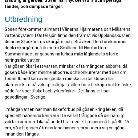
släkting är gersen. Gösen har mycket stora och spetsiga
tänder, och dämpade färger.
Utbredning
Gösen förekommer allmänt i Vänerns, Hjälmarens och Mälarens
vattensystem. I Östersjön finns den främst vid Upplandskusten, i
delar av Stockholms skärgård och i Bråviken. Den förekommer
dock i skärgårdar från norra Småland till Norrbotten.
Sammantaget är gösens naturliga miljö låglandets större
näringsrika vatten.
När gösen ökar i ett vatten, minskar ofta mängden abborre, då
gösen både äter mindre abborre, och konkurrerar med den om
födan. Ibland kan även gäddan minska i antal. Gösen har
planterats ut på väldigt många ställen för att skapa bättre fiske,
både för sportfisket och yrkesfisket. Det finns ett par
gösodlingar i Sverige.
I många vatten har man fiskeförbud på gösen kring leken, då
speciellt hannarna kan vara lite väl lättfångade då de ihärdigt
vaktar rommen. Likaså är det bra med ett minimimått på 40-45
cm, så att gösen åtminstone hinner reproducera sig en gång
innan den fångas.