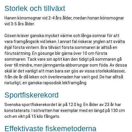
Storlek och tillväxt
Hanen könsmognar vid 2-4 års ålder, medan honan könsmognar
vid 3-5 års ålder.
Gösen kräver ganska mycket värme och långa somrar för att
vara framgångsrik vid leken. I annat fal riskerar ynglen att svälta
ihjäl första vintern. Bra tillväxt första sommaren är alltså en
förutsättning. En gösunge blir gärna över 10 cm första
sommaren. Tack vare sin aptit kan den tidigt på sommaren gå
över till mindre, men jämngamla abborrungar som föda. Av dessa
skäl är det vanligt att man bara ser gös av vissa storleksklasser,
från de år då leken och överlevnaden har varit god. De har alltså
naturligt, en ganska rapsodisk lekframgång
Sportfiskerekord
Svenska sportfiskerekordet är på 12.0 kg. En ålder av 23 år har
konstaterats. I sötvatten har exemplar med en längd på 130 cm
och en vikt på 15 kilo fångats.
Effektivaste fiskemetoderna