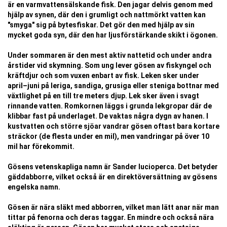
är en varmvattensälskande fisk. Den jagar delvis genom med
hjälp av synen, där den i grumligt och nattmörkt vatten kan
"smyga" sig på bytesfiskar. Det gör den med hjälp av sin
mycket goda syn, där den har ljusförstärkande skikt i ögonen.
Under sommaren är den mest aktiv nattetid och under andra
årstider vid skymning. Som ung lever gösen av fiskyngel och
kräftdjur och som vuxen enbart av fisk. Leken sker under
april–juni på leriga, sandiga, grusiga eller steniga bottnar med
växtlighet på en till tre meters djup. Lek sker även i svagt
rinnande vatten. Romkornen läggs i grunda lekgropar där de
klibbar fast på underlaget. De vaktas några dygn av hanen. I
kustvatten och större sjöar vandrar gösen oftast bara kortare
sträckor (de flesta under en mil), men vandringar på över 10
mil har förekommit.
Gösens vetenskapliga namn är Sander lucioperca. Det betyder
gäddabborre, vilket också är en direktöversättning av gösens
engelska namn.
Gösen är nära släkt med abborren, vilket man lätt anar när man
tittar på fenorna och deras taggar. En mindre och också nära