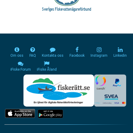
Om oss
FAQ
Kontakta oss
Facebook
Instagram
Linkedin
iFiske Forum
iFiske Åland