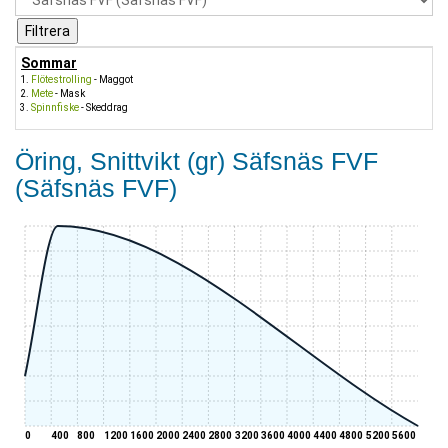
Sommar
Flötestrolling
- Maggot
Mete
- Mask
Spinnfiske
- Skeddrag
Öring, Snittvikt (gr) Säfsnäs FVF
(Säfsnäs FVF)
0
400
800
1200
1600
2000
2400
2800
3200
3600
4000
4400
4800
5200
5600