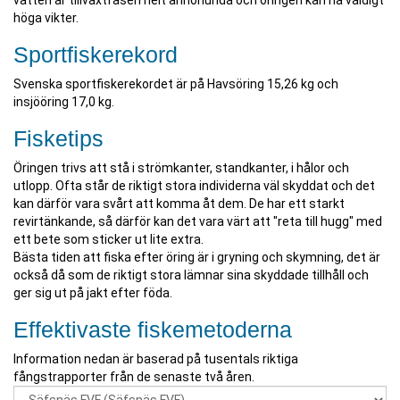
vatten är tillväxtfasen helt annorlunda och öringen kan nå väldigt
höga vikter.
Sportfiskerekord
Svenska sportfiskerekordet är på Havsöring 15,26 kg och
insjööring 17,0 kg.
Fisketips
Öringen trivs att stå i strömkanter, standkanter, i hålor och
utlopp. Ofta står de riktigt stora individerna väl skyddat och det
kan därför vara svårt att komma åt dem. De har ett starkt
revirtänkande, så därför kan det vara värt att "reta till hugg" med
ett bete som sticker ut lite extra.
Bästa tiden att fiska efter öring är i gryning och skymning, det är
också då som de riktigt stora lämnar sina skyddade tillhåll och
ger sig ut på jakt efter föda.
Effektivaste fiskemetoderna
Information nedan är baserad på tusentals riktiga
fångstrapporter från de senaste två åren.