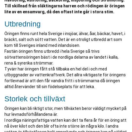
Havsöring, Kustöring, Bäcköring, Insjööring och Strömöring.
Till skillnad från släktingarna harren och rödingen är öringen
lite av en ensamvarg, då den oftast inte går i stora stim.
Utbredning
Öringen finns runt hela Sverige i insjöar, älvar, åar, bäckar, havet, i
bräckt, salt och sött vatten. Det är en otroligt utbredd art som
kom till Sveriges inland med inlandsisen.
Fastän öringen finns utbredd i hela Sverige så trivs
sötvattensöringen bäst i de nordliga delarna av landet i kalla,
rena & syrerika strömmar.
Tyvärr har öringen fått stå tillbaka en hel del i och med
utbyggnader av vattenkraftverk. Det allra viktigaste för öringens
fortlevnad är att den får vandra fritt i strömmarna då öringen
alltid återvänder till sin födelseplats för att leka.
Storlek och tillväxt
Öringen kan bli riktigt stor, men tillväxten beror väldigt mycket på
hur levnadsförhållandena är.
I nordliga näringsfattiga vatten kan det ta flera år för en öring att
nå över kilot och den blir ofta inte större än några kilo. I andra