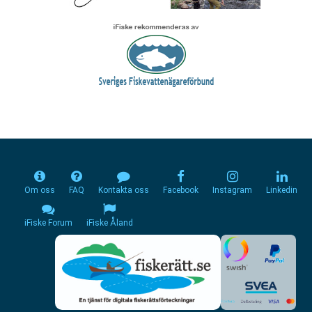
Om oss
FAQ
Kontakta oss
Facebook
Instagram
Linkedin
iFiske Forum
iFiske Åland