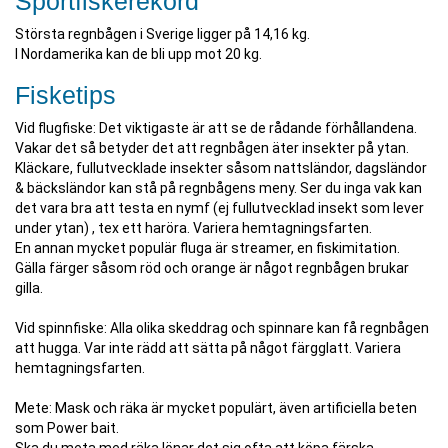
Sportfiskerekord
Största regnbågen i Sverige ligger på 14,16 kg.
I Nordamerika kan de bli upp mot 20 kg.
Fisketips
Vid flugfiske: Det viktigaste är att se de rådande förhållandena.
Vakar det så betyder det att regnbågen äter insekter på ytan.
Kläckare, fullutvecklade insekter såsom nattsländor, dagsländor
& bäcksländor kan stå på regnbågens meny. Ser du inga vak kan
det vara bra att testa en nymf (ej fullutvecklad insekt som lever
under ytan) , tex ett haröra. Variera hemtagningsfarten.
En annan mycket populär fluga är streamer, en fiskimitation.
Gälla färger såsom röd och orange är något regnbågen brukar
gilla.
Vid spinnfiske: Alla olika skeddrag och spinnare kan få regnbågen
att hugga. Var inte rädd att sätta på något färgglatt. Variera
hemtagningsfarten.
Mete: Mask och räka är mycket populärt, även artificiella beten
som Power bait.