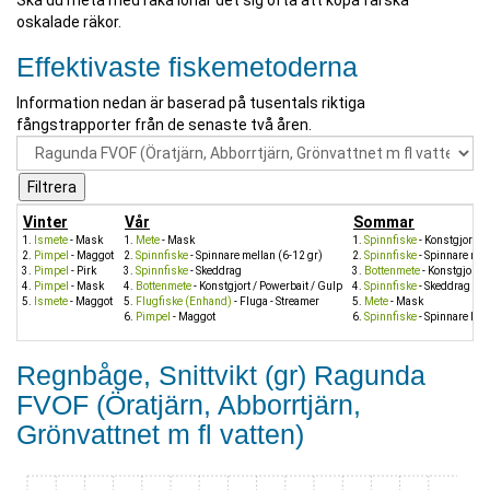
Ska du meta med räka lönar det sig ofta att köpa färska
oskalade räkor.
Effektivaste fiskemetoderna
Information nedan är baserad på tusentals riktiga
fångstrapporter från de senaste två åren.
Vinter
Vår
Sommar
Ismete
- Mask
Mete
- Mask
Spinnfiske
- Konstgjort / 
Pimpel
- Maggot
Spinnfiske
- Spinnare mellan (6-12 gr)
Spinnfiske
- Spinnare mel
Pimpel
- Pirk
Spinnfiske
- Skeddrag
Bottenmete
- Konstgjort /
Pimpel
- Mask
Bottenmete
- Konstgjort / Powerbait / Gulp
Spinnfiske
- Skeddrag
Ismete
- Maggot
Flugfiske (Enhand)
- Fluga - Streamer
Mete
- Mask
Pimpel
- Maggot
Spinnfiske
- Spinnare lite
Regnbåge, Snittvikt (gr) Ragunda
FVOF (Öratjärn, Abborrtjärn,
Grönvattnet m fl vatten)