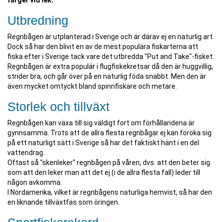
färger vid lek.
Utbredning
Regnbågen är utplanterad i Sverige och är därav ej en naturlig art.
Dock så har den blivit en av de mest populära fiskarterna att
fiska efter i Sverige tack vare det utbredda "Put and Take"-fisket.
Regnbågen är extra populär i flugfiskekretsar då den är huggvillig,
strider bra, och går över på en naturlig föda snabbt. Men den är
även mycket omtyckt bland spinnfiskare och metare.
Storlek och tillväxt
Regnbågen kan växa till sig väldigt fort om förhållandena är
gynnsamma. Trots att de allra flesta regnbågar ej kan föröka sig
på ett naturligt sätt i Sverige så har det faktiskt hänt i en del
vattendrag.
Oftast så "skenleker" regnbågen på våren, dvs. att den beter sig
som att den leker man att det ej (i de allra flesta fall) leder till
någon avkomma.
I Nordamerika, vilket är regnbågens naturliga hemvist, så har den
en liknande tillväxtfas som öringen.