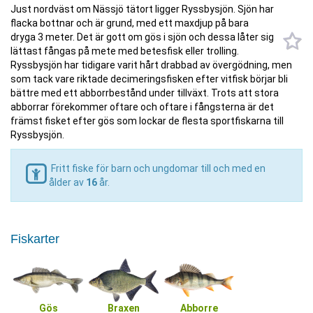
Just nordväst om Nässjö tätort ligger Ryssbysjön. Sjön har
flacka bottnar och är grund, med ett maxdjup på bara
dryga 3 meter. Det är gott om gös i sjön och dessa låter sig
lättast fångas på mete med betesfisk eller trolling.
Ryssbysjön har tidigare varit hårt drabbad av övergödning, men
som tack vare riktade decimeringsfisken efter vitfisk börjar bli
bättre med ett abborrbestånd under tillväxt. Trots att stora
abborrar förekommer oftare och oftare i fångsterna är det
främst fisket efter gös som lockar de flesta sportfiskarna till
Ryssbysjön.
Fritt fiske för barn och ungdomar till och med en
ålder av
16
år.
Fiskarter
Gös
Braxen
Abborre