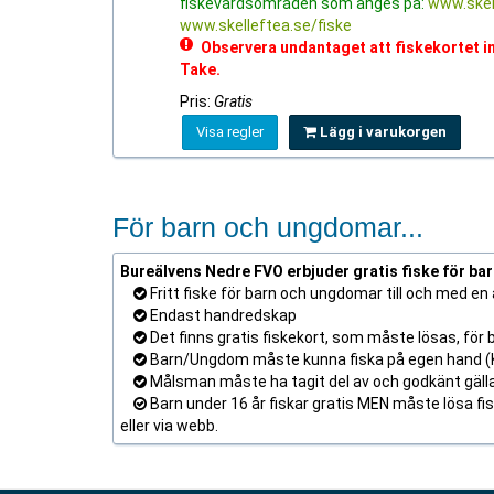
fiskevårdsområden som anges på:
www.skel
www.skelleftea.se/fiske
Observera undantaget att fiskekortet inte
Take.
Pris:
Gratis
Visa regler
Lägg i varukorgen
För barn och ungdomar...
Bureälvens Nedre FVO erbjuder gratis fiske för ba
Fritt fiske för barn och ungdomar till och med en å
Endast handredskap
Det finns gratis fiskekort, som måste lösas, för
Barn/Ungdom måste kunna fiska på egen hand (K
Målsman måste ha tagit del av och godkänt gällan
Barn under 16 år fiskar gratis MEN måste lösa fisk
eller via webb.