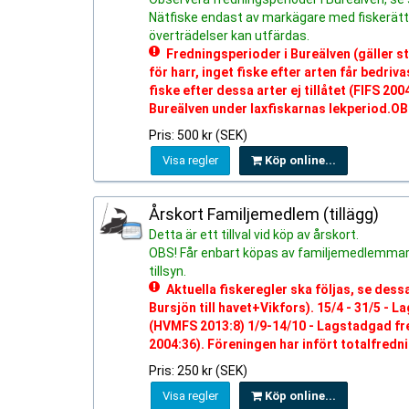
Nätfiske endast av markägare med fiskerätt. Al
överträdelser kan utfärdas.
Fredningsperioder i Bureälven (gäller s
för harr, inget fiske efter arten får bedri
fiske efter dessa arter ej tillåtet (FIFS 2
Bureälven under laxfiskarnas lekperiod.OBS
Pris: 500 kr (SEK)
Visa regler
Köp online...
Årskort Familjemedlem (tillägg)
Detta är ett tillval vid köp av årskort.
OBS! Får enbart köpas av familjemedlemmar 
tillsyn.
Aktuella fiskeregler ska följas, se des
Bursjön till havet+Vikfors). 15/4 - 31/5 - L
(HVMFS 2013:8) 1/9-14/10 - Lagstadgad fredn
2004:36). Föreningen har infört totalfredn
Pris: 250 kr (SEK)
Visa regler
Köp online...