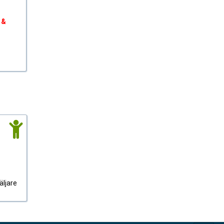
 &
äljare