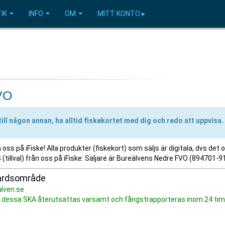
IK
INFO
OM
MITT KONTO ▸
VO
till någon annan, ha alltid fiskekortet med dig och redo att uppvisa.
ss på iFiske! Alla produkter (fiskekort) som säljs är digitala, dvs det 
 (tillval) från oss på iFiske. Säljare är Bureälvens Nedre FVO (894701-9
vårdsområde
alven.se
lax - dessa SKA återutsättas varsamt och fångstrapporteras inom 24 ti