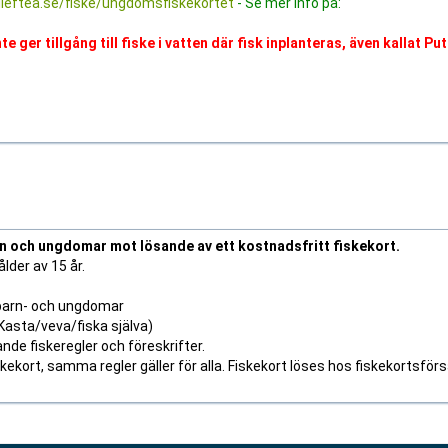
leftea.se/fiske/ungdomsfiskekortet
- Se mer info på:
 ger tillgång till fiske i vatten där fisk inplanteras, även kallat Put
rn och ungdomar mot lösande av ett kostnadsfritt fiskekort.
lder av 15 år.
 barn- och ungdomar
asta/veva/fiska själva)
de fiskeregler och föreskrifter.
ekort, samma regler gäller för alla. Fiskekort löses hos fiskekortsförs