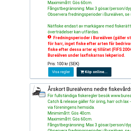
Maximimått: Gös 60cm.
Fångstbegränsning: Max 3 gösar/person/dy
Observera fredningsperioder i Bureälven, se
Nätfiske endast av markägare med fiskerätt. Al
överträdelser kan utfärdas.
Fredningsperioder i Bureälven (gäller s
för harr, inget fiske efter arten får bedri
fiske efter dessa arter ej tillåtet (FIFS 2
Bureälven under laxfiskarnas lekperiod.
Pris: 100 kr (SEK)
Visa regler
Köp online...
Årskort Bureälvens nedre fiskevår
För fullständiga fiskeregler besök www.bure
Catch & release gäller för öring, harr och 
via föreningens hemsida.
Minimimått: Gös 40cm.
Maximimått: Gös 60cm.
Fångstbegränsning: Max 3 gösar/person/dy
Observera fredningsperioder i Bureälven, se