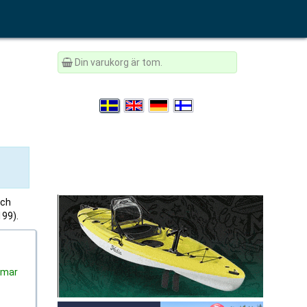
Din varukorg är tom.
och
199).
mmar