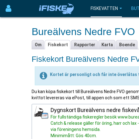
FISKEVATTEN
BUT
Bureälvens Nedre FVO
Om
Fiskekort
Rapporter
Karta
Boende
Fiskekort Bureälvens Nedre F
Kortet är personligt och får inte överlåtas 
Du kan köpa fiskekort till Bureälvens Nedre FVO genom o
kvittot levereras via ePost, till appen och som ett SMS
Dygnskort Bureälvens nedre fiske
För fullständiga fiskeregler besök www.bure
Catch & release gäller för öring, harr och 
via föreningens hemsida.
Minimimått: Gös 40cm.