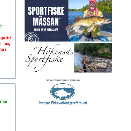
ör
ngstid
h lax,
ma i
mmar