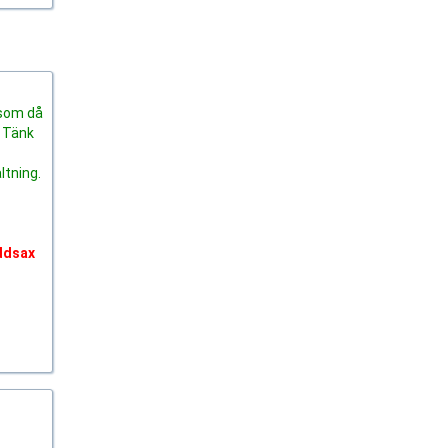
 som då
. Tänk
ltning.
äddsax