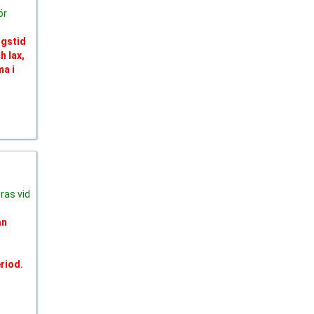
ör
ngstid
h lax,
ma i
ras vid
an
riod.