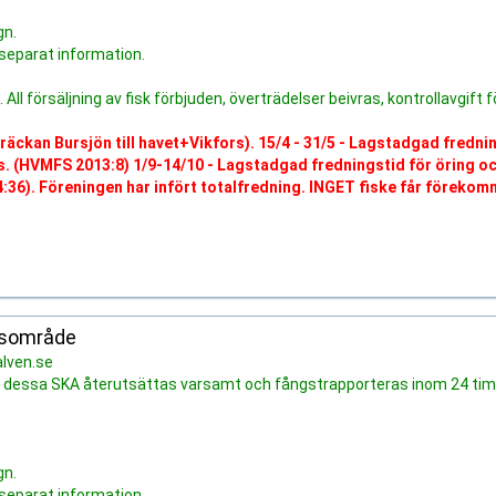
gn.
 separat information.
l försäljning av fisk förbjuden, överträdelser beivras, kontrollavgift f
träckan Bursjön till havet+Vikfors). 15/4 - 31/5 - Lagstadgad fredni
vas. (HVMFS 2013:8) 1/9-14/10 - Lagstadgad fredningstid för öring oc
004:36). Föreningen har infört totalfredning. INGET fiske får förekom
dsområde
alven.se
lax - dessa SKA återutsättas varsamt och fångstrapporteras inom 24 ti
gn.
 separat information.