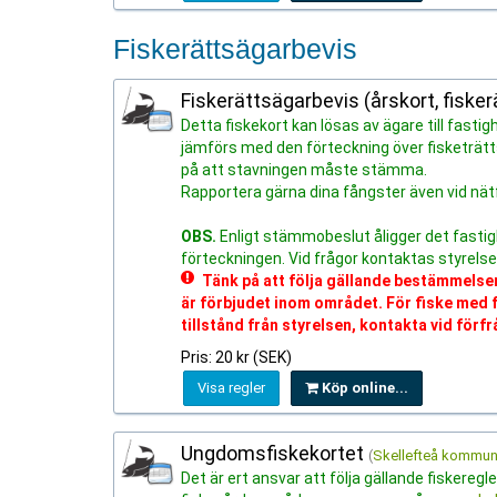
Fiskerättsägarbevis
Fiskerättsägarbevis (årskort, fiske
Detta fiskekort kan lösas av ägare till fas
jämförs med den förteckning över fisketrät
på att stavningen måste stämma.
Rapportera gärna dina fångster även vid nätf
OBS.
Enligt stämmobeslut åligger det fastig
förteckningen. Vid frågor kontaktas styrelse
Tänk på att följa gällande bestämmelse
är förbjudet inom området. För fiske med f
tillstånd från styrelsen, kontakta vid förf
Pris: 20 kr (SEK)
Visa regler
Köp online...
Ungdomsfiskekortet
(
Skellefteå kommu
Det är ert ansvar att följa gällande fiskereg