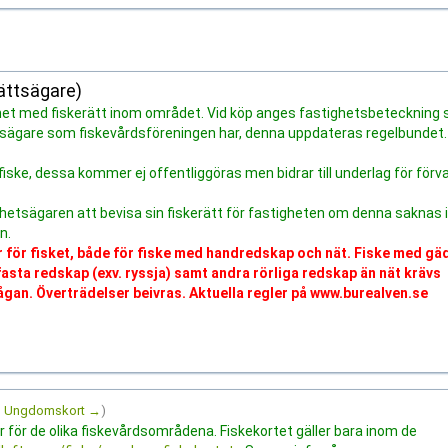
rättsägare)
tighet med fiskerätt inom området. Vid köp anges fastighetsbeteckning
tsägare som fiskevårdsföreningen har, denna uppdateras regelbundet
iske, dessa kommer ej offentliggöras men bidrar till underlag för förva
hetsägaren att bevisa sin fiskerätt för fastigheten om denna saknas i
n.
r för fisket, både för fiske med handredskap och nät. Fiske med g
asta redskap (exv. ryssja) samt andra rörliga redskap än nät krävs
rågan. Överträdelser beivras. Aktuella regler på www.burealven.se
n Ungdomskort →
)
ler för de olika fiskevårdsområdena. Fiskekortet gäller bara inom de