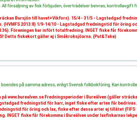
l försäljning av fisk förbjuden, överträdelser beivras, kontrollavgift f
träckan Bursjön till havet+Vikfors). 15/4 - 31/5 - Lagstadgad fredni
vas. (HVMFS 2013:8) 1/9-14/10 - Lagstadgad fredningstid för öring oc
004:36). Föreningen har infört totalfredning. INGET fiske får förekom
! Detta fiskekort gäller ej i Småkroksjöarna. (Put&Take)
boendes på samma adress, enligt Svensk folkbokföring. Kan kontrolle
sa på www.burealven.se Fredningsperioder i Bureälven (gäller sträck
agstadgad fredningstid för harr, inget fiske efter arten får bedrivas.
ingstid för öring och lax, fiske efter dessa arter ej tillåtet (FIFS
ing. INGET fiske får förekomma i Bureälven under laxfiskarnas lekpe