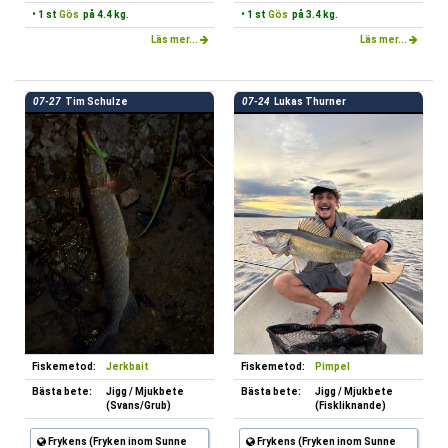
• 1 st
Gös
på 4.4 kg.
• 1 st
Gös
på 3.4 kg.
Läs mer...
Läs mer...
07-27
Tim Schulze
07-24
Lukas Thurner
Fiskemetod:
Jerkbait
Fiskemetod:
Pimpel
Bästa bete:
Jigg / Mjukbete
Bästa bete:
Jigg / Mjukbete
(Svans/Grub)
(Fiskliknande)
Frykens (Fryken inom Sunne
Frykens (Fryken inom Sunne