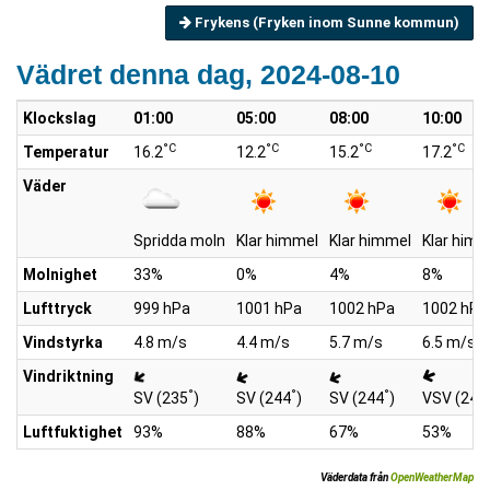
Frykens (Fryken inom Sunne kommun)
Vädret denna dag, 2024-08-10
Klockslag
01:00
05:00
08:00
10:00
°C
°C
°C
°C
Temperatur
16.2
12.2
15.2
17.2
Väder
Spridda moln
Klar himmel
Klar himmel
Klar himm
Molnighet
33%
0%
4%
8%
Lufttryck
999 hPa
1001 hPa
1002 hPa
1002 hPa
Vindstyrka
4.8 m/s
4.4 m/s
5.7 m/s
6.5 m/s
Vindriktning
°
°
°
SV (235
)
SV (244
)
SV (244
)
VSV (249
Luftfuktighet
93%
88%
67%
53%
Väderdata från
OpenWeatherMap