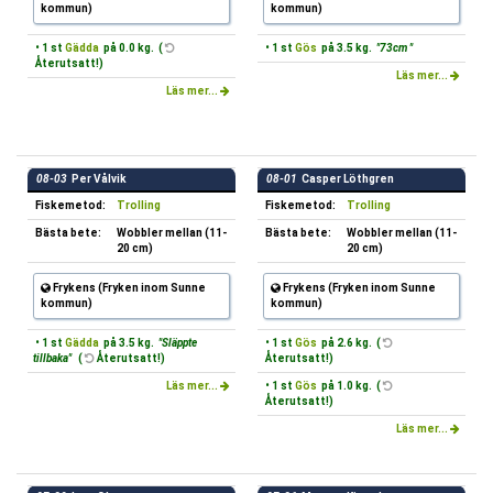
kommun)
kommun)
• 1 st
Gädda
på 0.0 kg. (
• 1 st
Gös
på 3.5 kg.
"73cm "
Återutsatt!)
Läs mer...
Läs mer...
08-03
Per Vålvik
08-01
Casper Löthgren
Fiskemetod:
Trolling
Fiskemetod:
Trolling
Bästa bete:
Wobbler mellan (11-
Bästa bete:
Wobbler mellan (11-
20 cm)
20 cm)
Frykens (Fryken inom Sunne
Frykens (Fryken inom Sunne
kommun)
kommun)
• 1 st
Gädda
på 3.5 kg.
"Släppte
• 1 st
Gös
på 2.6 kg. (
tillbaka"
(
Återutsatt!)
Återutsatt!)
Läs mer...
• 1 st
Gös
på 1.0 kg. (
Återutsatt!)
Läs mer...