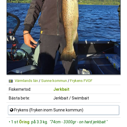
Värmlands län
/
Sunne kommun
/
Frykens FVOF
Fiskemetod:
Jerkbait
Bästa bete:
Jerkbait / Swimbait
Frykens (Fryken inom Sunne kommun)
• 1 st
Öring
på 3.3 kg.
"74cm - 3300gr - on hard jerkbait "