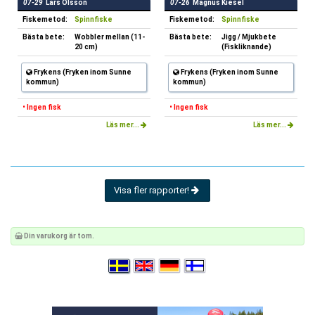
07-29
Lars Olsson
07-26
Magnus Kiesel
Fiskemetod:
Spinnfiske
Fiskemetod:
Spinnfiske
Bästa bete:
Wobbler mellan (11-
Bästa bete:
Jigg / Mjukbete
20 cm)
(Fiskliknande)
Frykens (Fryken inom Sunne
Frykens (Fryken inom Sunne
kommun)
kommun)
• Ingen fisk
• Ingen fisk
Läs mer...
Läs mer...
Visa fler rapporter!
Din varukorg är tom.