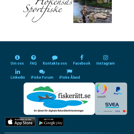
Om oss
FAQ
Kontakta oss
Facebook
Instagram
Linkedin
iFiske Forum
iFiske Åland