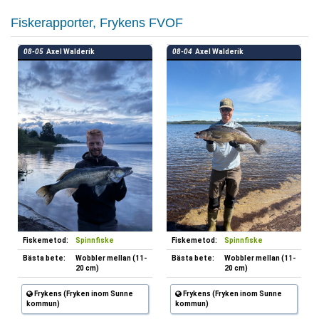
Fiskerapporter, Frykens FVOF
08-05
Axel Walderik
08-04
Axel Walderik
Fiskemetod:
Spinnfiske
Fiskemetod:
Spinnfiske
Bästa bete:
Wobbler mellan (11-
Bästa bete:
Wobbler mellan (11-
20 cm)
20 cm)
Frykens (Fryken inom Sunne
Frykens (Fryken inom Sunne
kommun)
kommun)