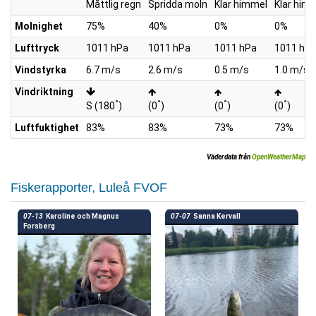
Måttlig regn
Spridda moln
Klar himmel
Klar him
Molnighet
75%
40%
0%
0%
Lufttryck
1011 hPa
1011 hPa
1011 hPa
1011 hP
Vindstyrka
6.7 m/s
2.6 m/s
0.5 m/s
1.0 m/s
Vindriktning
°
°
°
°
S (180
)
(0
)
(0
)
(0
)
Luftfuktighet
83%
83%
73%
73%
Väderdata från
OpenWeatherMap
Fiskerapporter, Luleå FVOF
07-13
Karoline och Magnus
07-07
Sanna Kervall
Forsberg