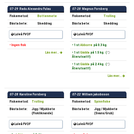
07-29
Radu Alexandru Fulau
07-28
Magnus Forsberg
Fiskemetod:
Bottenmete
Fiskemetod:
Trolling
Bästa bete:
Skeddrag
Bästa bete:
Skeddrag
Luleå FVOF
Luleå FVOF
• Ingen fisk
• 1 st
Abborre
på 0.3 kg.
Läs mer...
• 1 st
Gädda
på 1.5 kg. (
Återutsatt!)
• 1 st
Gädda
på 2.4 kg. (
Återutsatt!)
Läs mer...
07-28
Karoline Forsberg
07-22
William jakobsson
Fiskemetod:
Trolling
Fiskemetod:
Spinnfiske
Bästa bete:
Jigg / Mjukbete
Bästa bete:
Jigg / Mjukbete
(Fiskliknande)
(Svans/Grub)
Luleå FVOF
Luleå FVOF