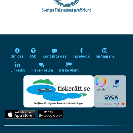
Om oss
FAQ
Kontakta oss
Facebook
Instagram
Linkedin
iFiske Forum
iFiske Åland