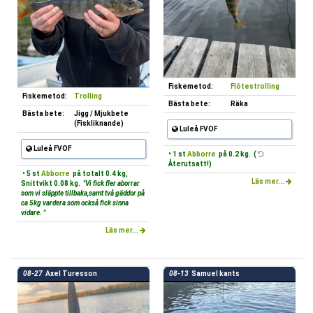
Fiskemetod:
Flötestrolling
Fiskemetod:
Trolling
Bästa bete:
Räka
Bästa bete:
Jigg / Mjukbete
(Fiskliknande)
Luleå FVOF
Luleå FVOF
• 1 st
Abborre
på 0.2 kg. (
Återutsatt!)
• 5 st
Abborre
på totalt 0.4 kg,
Läs mer...
Snittvikt 0.08 kg.
"Vi fick fler aborrar
som vi släppte tillbaka,samt två gäddor på
ca 5kg vardera som också fick sinna
vidare. "
Läs mer...
08-27
Axel Turesson
08-13
Samuel kants