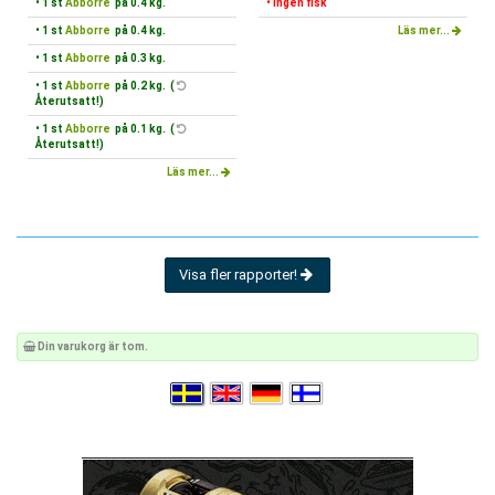
• 1 st
Abborre
på 0.4 kg.
• Ingen fisk
• 1 st
Abborre
på 0.4 kg.
Läs mer...
• 1 st
Abborre
på 0.3 kg.
• 1 st
Abborre
på 0.2 kg. (
Återutsatt!)
• 1 st
Abborre
på 0.1 kg. (
Återutsatt!)
Läs mer...
Visa fler rapporter!
Din varukorg är tom.