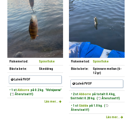
Fiskemetod:
Spinnfiske
Fiskemetod:
Spinnfiske
Bästa bete:
Skeddrag
Bästa bete:
Spinnare mellan (6-
12 gr)
Luleå FVOF
Luleå FVOF
• 1 st
Abborre
på 0.2 kg.
"Vid niporna"
(
Återutsatt!)
• 2 st
Abborre
på totalt 0.4 kg,
Snittvikt 0.20 kg. (
Återutsatt!)
Läs mer...
• 1 st
Gädda
på 1.0 kg. (
Återutsatt!)
Läs mer...