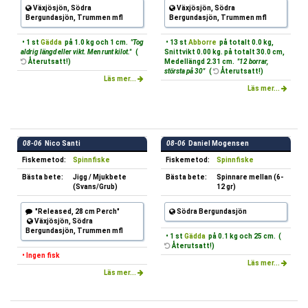
Växjösjön, Södra
Växjösjön, Södra
Bergundasjön, Trummen mfl
Bergundasjön, Trummen mfl
• 1 st
Gädda
på 1.0 kg och 1 cm.
"Tog
• 13 st
Abborre
på totalt 0.0 kg,
aldrig längd eller vikt. Men runt kilot."
(
Snittvikt 0.00 kg. på totalt 30.0 cm,
Återutsatt!)
Medellängd 2.31 cm.
"12 borrar,
största på 30"
(
Återutsatt!)
Läs mer...
Läs mer...
08-06
Nico Santi
08-06
Daniel Mogensen
Fiskemetod:
Spinnfiske
Fiskemetod:
Spinnfiske
Bästa bete:
Jigg / Mjukbete
Bästa bete:
Spinnare mellan (6-
(Svans/Grub)
12 gr)
"Released, 28 cm Perch"
Södra Bergundasjön
Växjösjön, Södra
Bergundasjön, Trummen mfl
• 1 st
Gädda
på 0.1 kg och 25 cm. (
Återutsatt!)
• Ingen fisk
Läs mer...
Läs mer...