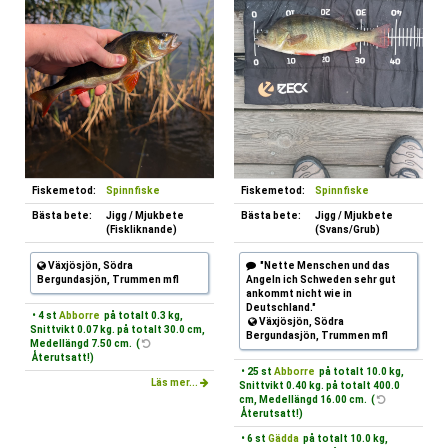
Fiskemetod:
Spinnfiske
Fiskemetod:
Spinnfiske
Bästa bete:
Jigg / Mjukbete
Bästa bete:
Jigg / Mjukbete
(Fiskliknande)
(Svans/Grub)
Växjösjön, Södra
"Nette Menschen und das
Bergundasjön, Trummen mfl
Angeln ich Schweden sehr gut
ankommt nicht wie in
Deutschland."
• 4 st
Abborre
på totalt 0.3 kg,
Växjösjön, Södra
Snittvikt 0.07 kg. på totalt 30.0 cm,
Bergundasjön, Trummen mfl
Medellängd 7.50 cm. (
Återutsatt!)
• 25 st
Abborre
på totalt 10.0 kg,
Läs mer...
Snittvikt 0.40 kg. på totalt 400.0
cm, Medellängd 16.00 cm. (
Återutsatt!)
• 6 st
Gädda
på totalt 10.0 kg,