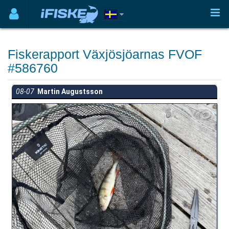
Fiskerapport Växjösjöarnas FVOF
#586760
08-07
Martin Augustsson