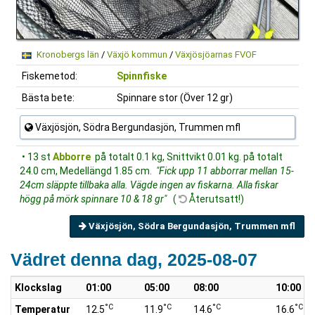
Kronobergs län
/
Växjö kommun
/
Växjösjöarnas FVOF
Fiskemetod:
Spinnfiske
Bästa bete:
Spinnare stor (Över 12 gr)
Växjösjön, Södra Bergundasjön, Trummen mfl
• 13 st
Abborre
på totalt 0.1 kg, Snittvikt 0.01 kg. på totalt
24.0 cm, Medellängd 1.85 cm.
"Fick upp 11 abborrar mellan 15-
24cm släppte tillbaka alla. Vägde ingen av fiskarna. Alla fiskar
högg på mörk spinnare 10 & 18 gr"
(
Återutsatt!)
Växjösjön, Södra Bergundasjön, Trummen mfl
Vädret denna dag, 2025-08-07
Klockslag
01:00
05:00
08:00
10:00
°C
°C
°C
°C
Temperatur
12.5
11.9
14.6
16.6