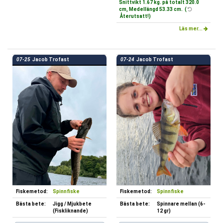
Snittvikt 1.67 kg. på totalt 320.0
cm, Medellängd 53.33 cm. (
Återutsatt!)
Läs mer...
07-25
Jacob Trofast
07-24
Jacob Trofast
Fiskemetod:
Spinnfiske
Fiskemetod:
Spinnfiske
Bästa bete:
Jigg / Mjukbete
Bästa bete:
Spinnare mellan (6-
(Fiskliknande)
12 gr)