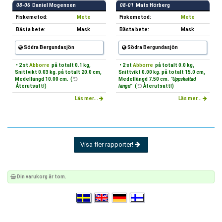
08-06
Daniel Mogensen
08-01
Mats Hörberg
Fiskemetod:
Mete
Fiskemetod:
Mete
Bästa bete:
Mask
Bästa bete:
Mask
Södra Bergundasjön
Södra Bergundasjön
• 2 st
Abborre
på totalt 0.1 kg,
• 2 st
Abborre
på totalt 0.0 kg,
Snittvikt 0.03 kg. på totalt 20.0 cm,
Snittvikt 0.00 kg. på totalt 15.0 cm,
Medellängd 10.00 cm. (
Medellängd 7.50 cm.
"Uppskattad
Återutsatt!)
längd"
(
Återutsatt!)
Läs mer...
Läs mer...
Visa fler rapporter!
Din varukorg är tom.