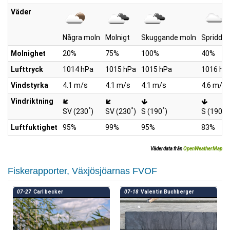
Väder
Några moln
Molnigt
Skuggande moln
Spridda 
Molnighet
20%
75%
100%
40%
Lufttryck
1014 hPa
1015 hPa
1015 hPa
1016 hP
Vindstyrka
4.1 m/s
4.1 m/s
4.1 m/s
4.6 m/s
Vindriktning
°
°
°
°
SV (230
)
SV (230
)
S (190
)
S (190
)
Luftfuktighet
95%
99%
95%
83%
Väderdata från
OpenWeatherMap
Fiskerapporter, Växjösjöarnas FVOF
07-27
Carl becker
07-18
Valentin Buchberger