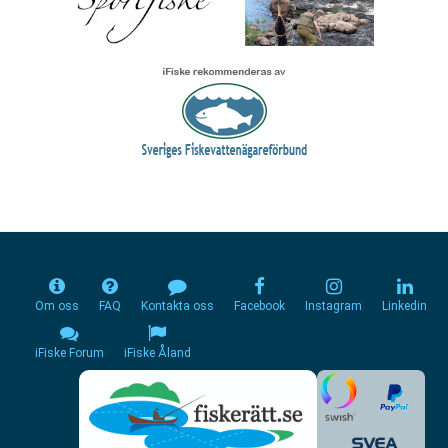
Om oss
FAQ
Kontakta oss
Facebook
Instagram
Linkedin
iFiske Forum
iFiske Åland