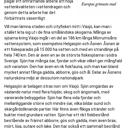
pågår ett omfattande arbete att höja
vattenkvaliteten i vattendragen och
genom detta arbete har det
förbättrats väsentligt.
Vill man lämna staden och cityfisket mitt i Växjö, kan man i
stället leta sig ut i de fina småländska skogarna. Många av
sjöarna kring Växjö ingår i en del av 186 km långa Mörrumsåns
vattensystem, som exempelvis Helgasjön och Åsnen. Åsnen är
ett fiskeparadis på 15 000 ha vatten och med en strandlinje på
hela 740 km. Den är även en av de största fiskesjöarna i södra
Sverige. Sjön har många öar, fjordar och vikar vilket ger mångfald
och variation. Den har även en rik fiskfauna, och man kan bland
mycket annat fånga gädda, abborre, gös och ål. Delar av Åsnens
natursköna miljö är dessutom nationalpark.
Helgasjön är belägen strax norr om Växjö. Sjön omgärdas av
växlande natur med flera höjder, skog och ängsmark, med
varierande bebyggelse. Sjön har flera vida fjordar och
mellanliggande större och mindre öar, vilka bildar sund och
skärgårdsliknande partier. Här finns även flikiga stränder och
bukter med grundare vatten. Sjön har ett rikt fiskbestånd
bestående av främst abborre, gös och gädda, men även brax,
mört, löja, sutare och lake. Den har också ett gammalt bestånd