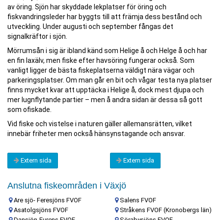
av öring. Sjön har skyddade lekplatser för öring och
fiskvandringsleder har byggts till att främja dess bestånd och
utveckling. Under augusti och september fångas det
signalkräftor i sjön.
Mörrumsån i sig är ibland känd som Helige å och Helge å och har
en fin laxälv, men fiske efter havsöring fungerar också. Som
vanligt ligger de bästa fiskeplatserna väldigt nära vägar och
parkeringsplatser. Om man går en bit och vågar testa nya platser
finns mycket kvar att upptäcka i Helige å, dock mest djupa och
mer lugnflytande partier – men å andra sidan är dessa så gott
som ofiskade.
Vid fiske och vistelse i naturen gäller allemansrätten, vilket
innebär friheter men också hänsynstagande och ansvar.
Extern sida
Extern sida
Anslutna fiskeområden i Växjö
Are sjö- Feresjöns FVOF
Salens FVOF
Asatolgsjöns FVOF
Stråkens FVOF (Kronobergs län)
Dansjön-Furens FVOF
Sörabysjöns FVOF