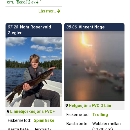
cm.
"Behöll 2 av 4 "
Läs mer...
07-28
Nohr Rosenvold-
08-06
Vincent Nagel
Ziegler
Helgasjöns FVO G Län
Linnebjörkesjöns FVOF
Fiskemetod:
Trolling
Fiskemetod:
Spinnfiske
Bästa bete:
Wobbler mellan
Bästa bete:
Jerkbait /
(11-20 cm)