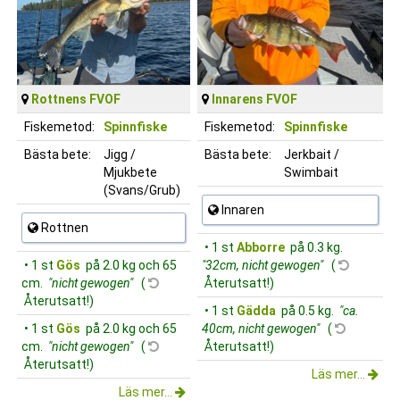
Rottnens FVOF
Innarens FVOF
Fiskemetod:
Spinnfiske
Fiskemetod:
Spinnfiske
Bästa bete:
Jigg /
Bästa bete:
Jerkbait /
Mjukbete
Swimbait
(Svans/Grub)
Innaren
Rottnen
• 1 st
Abborre
på 0.3 kg.
• 1 st
Gös
på 2.0 kg och 65
"32cm, nicht gewogen"
(
cm.
"nicht gewogen"
(
Återutsatt!)
Återutsatt!)
• 1 st
Gädda
på 0.5 kg.
"ca.
• 1 st
Gös
på 2.0 kg och 65
40cm, nicht gewogen"
(
cm.
"nicht gewogen"
(
Återutsatt!)
Återutsatt!)
Läs mer...
Läs mer...