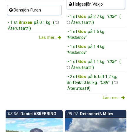
Helgasjön Växjö
Dansjön-Furen
• 1 st
Gös
på 2.7 kg.
"C&R"
(
• 1 st
Braxen
på 0.1 kg. (
Återutsatt!)
Återutsatt!)
• 1 st
Gös
på 1.6 kg.
Läs mer...
"Husbehov"
• 1 st
Gös
på 1.4 kg.
"Husbehov"
• 1 st
Gös
på 1.1 kg.
"C&R"
(
Återutsatt!)
• 2 st
Gös
på totalt 1.2 kg,
Snittvikt 0.60 kg.
"C&R"
(
Återutsatt!)
Läs mer...
08-06
Daniel ASKEBRING
08-07
Deinscheiß Milev