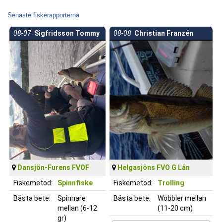
Senaste fiskerapporterna
08-07
Sigfridsson Tommy
08-08
Christian Franzén
Dansjön-Furens FVOF
Helgasjöns FVO G Län
Fiskemetod:
Spinnfiske
Fiskemetod:
Trolling
Bästa bete:
Spinnare
Bästa bete:
Wobbler mellan
mellan (6-12
(11-20 cm)
gr)