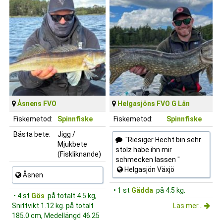
Åsnens FVO
Helgasjöns FVO G Län
Fiskemetod:
Spinnfiske
Fiskemetod:
Spinnfiske
Bästa bete:
Jigg /
"Riesiger Hecht bin sehr
Mjukbete
stolz habe ihn mir
(Fiskliknande)
schmecken lassen "
Helgasjön Växjö
Åsnen
• 1 st
Gädda
på 4.5 kg.
• 4 st
Gös
på totalt 4.5 kg,
Snittvikt 1.12 kg. på totalt
Läs mer...
185.0 cm, Medellängd 46.25