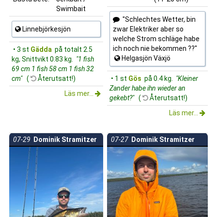
Swimbait
"Schlechtes Wetter, bin
Linnebjörkesjön
zwar Elektriker aber so
welche Strom schläge habe
ich noch nie bekommen ??"
• 3 st
Gädda
på totalt 2.5
Helgasjön Växjö
kg, Snittvikt 0.83 kg.
"1 fish
69 cm 1 fish 58 cm 1 fish 32
cm"
(
Återutsatt!)
• 1 st
Gös
på 0.4 kg.
"Kleiner
Zander habe ihn wieder an
Läs mer...
gekebt?"
(
Återutsatt!)
Läs mer...
07-29
Dominik Stramitzer
07-27
Dominik Stramitzer