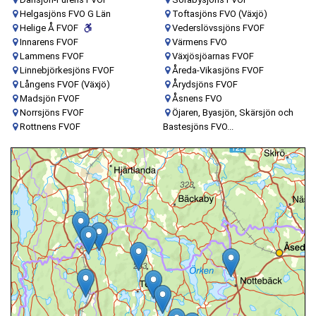
Helgasjöns FVO G Län
Toftasjöns FVO (Växjö)
Helige Å FVOF
Vederslövssjöns FVOF
Innarens FVOF
Värmens FVO
Lammens FVOF
Växjösjöarnas FVOF
Linnebjörkesjöns FVOF
Åreda-Vikasjöns FVOF
Långens FVOF (Växjö)
Årydsjöns FVOF
Madsjön FVOF
Åsnens FVO
Norrsjöns FVOF
Öjaren, Byasjön, Skärsjön och
Rottnens FVOF
Bastesjöns FVO...