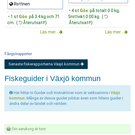
Rottnen
• 4 st
Gös
på totalt 0.0 kg,
• 1 st
Gös
på 3.4 kg och 71
Snittvikt 0.00 kg. (
cm. (
Återutsatt!)
Återutsatt!)
Läs mer...
Läs mer...
Fångstrapporter
Senaste fiskerapporterna Växjö kommun
Fiskeguider i Växjö kommun
Här hittar ni Guider och Instruktörer som är verksamma i
Växjö
kommun
. Många av dessa guider jobbar även som frilans guider i
andra delar av landet och världen.
Din varukorg är tom.