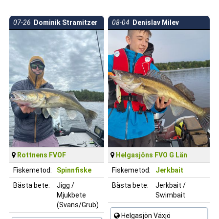
07-26
Dominik Stramitzer
08-04
Denislav Milev
Rottnens FVOF
Helgasjöns FVO G Län
Fiskemetod:
Spinnfiske
Fiskemetod:
Jerkbait
Bästa bete:
Jigg /
Bästa bete:
Jerkbait /
Mjukbete
Swimbait
(Svans/Grub)
Helgasjön Växjö