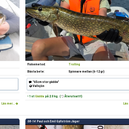
Fiskemetod:
Trolling
Bästa bete:
Spinnare mellan (6-12 gr)
"65cm stor gädda"
Vallsjön
• 1 st
Gädda
på 2.0 kg. (
Återutsatt!)
Läs mer...
Läs 
08-14
Paul och Emil Gyllström Jäger