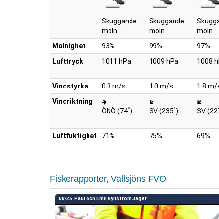
Skuggande
Skuggande
Skugg
moln
moln
moln
Molnighet
93%
99%
97%
Lufttryck
1011 hPa
1009 hPa
1008 h
Vindstyrka
0.3 m/s
1.0 m/s
1.8 m/
Vindriktning
°
°
ÖNÖ (74
)
SV (235
)
SV (22
Luftfuktighet
71%
75%
69%
Fiskerapporter, Vallsjöns FVO
08-25
Paul och Emil Gyllström Jäger