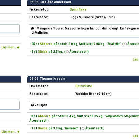
08-06
Lars-Åke Andersson
Fiskemetod:
Spinnfiske
Bästa bete:
Jigg / Mjukbete (Svans/Grub)
"Många kräftburar. Massor av bojar här och där i övrigt. En fiskgjuse
Vallsjön
• 25 st
Abborre
på totalt 2.0 kg, Snittvikt 0.08 kg.
"Total vikt"
(
Återuts
Läs mer...
• 1 st
Gädda
på 2.5 kg. (
Återutsatt!)
Läs 
08-01
Thomas Kressin
Fiskemetod:
Spinnfiske
Bästa bete:
Wobbler liten (0-10 cm)
Vallsjön
• 8 st
Abborre
på totalt 0.4 kg, Snittvikt 0.05 kg.
"Varje abborre 50 gramm
Återutsatt!)
• 1 st
Gädda
på 3.0 kg.
"Released"
(
Återutsatt!)
Läs mer...
Läs 