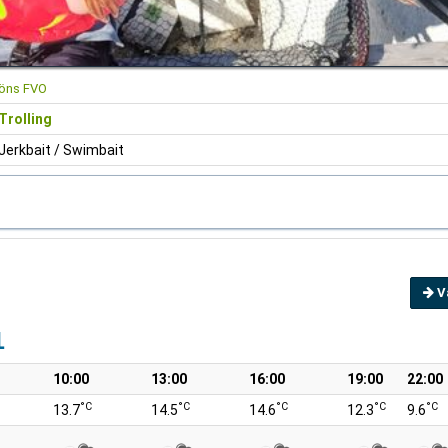
jöns FVO
Trolling
Jerkbait / Swimbait
V
1
10:00
13:00
16:00
19:00
22:00
°C
°C
°C
°C
°C
13.7
14.5
14.6
12.3
9.6