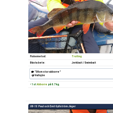
Fiskemetod:
Trolling
Bästa bete:
Jerkbait / Swimbait
"38cm stor abborre "
Vallsjön
• 1 st
Abborre
på 0.7 kg.
08-15
Paul och Emil Gyllström Jäger