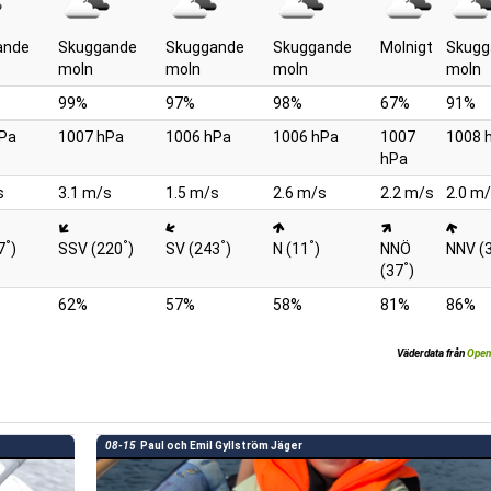
ande
Skuggande
Skuggande
Skuggande
Molnigt
Skugg
moln
moln
moln
moln
99%
97%
98%
67%
91%
Pa
1007 hPa
1006 hPa
1006 hPa
1007
1008 
hPa
s
3.1 m/s
1.5 m/s
2.6 m/s
2.2 m/s
2.0 m
°
°
°
°
7
)
SSV (220
)
SV (243
)
N (11
)
NNÖ
NNV (
°
(37
)
62%
57%
58%
81%
86%
Väderdata från
Open
08-15
Paul och Emil Gyllström Jäger