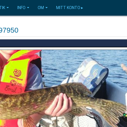
TIK
INFO
OM
MITT KONTO ▸
597950