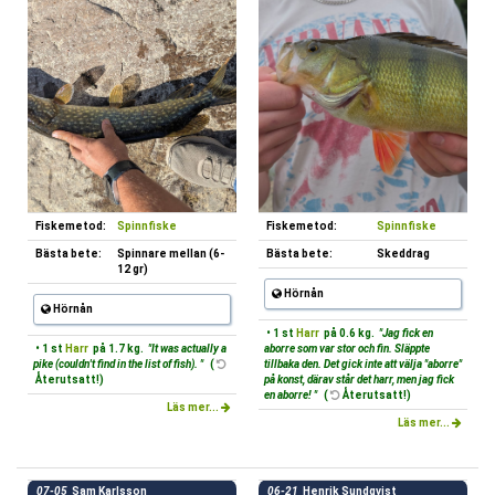
Fiskemetod:
Spinnfiske
Fiskemetod:
Spinnfiske
Bästa bete:
Spinnare mellan (6-
Bästa bete:
Skeddrag
12 gr)
Hörnån
Hörnån
• 1 st
Harr
på 0.6 kg.
"Jag fick en
• 1 st
Harr
på 1.7 kg.
"It was actually a
aborre som var stor och fin. Släppte
pike (couldn't find in the list of fish). "
(
tillbaka den. Det gick inte att välja "aborre"
Återutsatt!)
på konst, därav står det harr, men jag fick
en aborre! "
(
Återutsatt!)
Läs mer...
Läs mer...
07-05
Sam Karlsson
06-21
Henrik Sundqvist