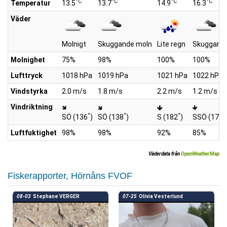
°C
°C
°C
°C
Temperatur
13.5
13.7
14.9
16.3
Väder
Molnigt
Skuggande moln
Lite regn
Skuggand
Molnighet
75%
98%
100%
100%
Lufttryck
1018 hPa
1019 hPa
1021 hPa
1022 hPa
Vindstyrka
2.0 m/s
1.8 m/s
2.2 m/s
1.2 m/s
Vindriktning
°
°
°
°
SÖ (136
)
SÖ (138
)
S (182
)
SSÖ (171
Luftfuktighet
98%
98%
92%
85%
Väderdata från
OpenWeatherMap
Fiskerapporter, Hörnåns FVOF
08-03
Stephane VERGER
07-25
Olivia Vesterlund