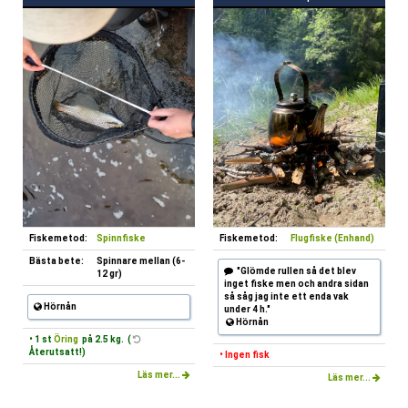
Fiskemetod:
Spinnfiske
Fiskemetod:
Flugfiske (Enhand)
Bästa bete:
Spinnare mellan (6-
"Glömde rullen så det blev
12 gr)
inget fiske men och andra sidan
så såg jag inte ett enda vak
Hörnån
under 4 h."
Hörnån
• 1 st
Öring
på 2.5 kg. (
Återutsatt!)
• Ingen fisk
Läs mer...
Läs mer...