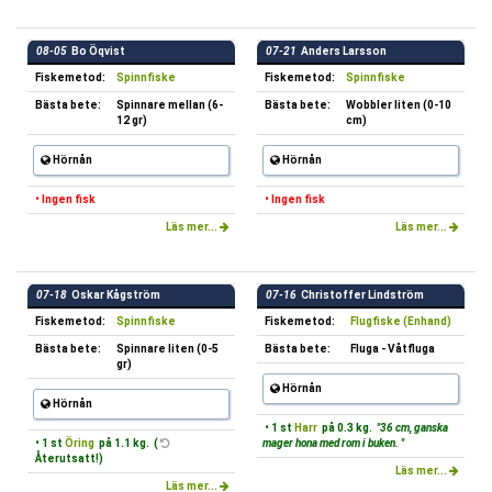
08-05
Bo Öqvist
07-21
Anders Larsson
Fiskemetod:
Spinnfiske
Fiskemetod:
Spinnfiske
Bästa bete:
Spinnare mellan (6-
Bästa bete:
Wobbler liten (0-10
12 gr)
cm)
Hörnån
Hörnån
• Ingen fisk
• Ingen fisk
Läs mer...
Läs mer...
07-18
Oskar Kågström
07-16
Christoffer Lindström
Fiskemetod:
Spinnfiske
Fiskemetod:
Flugfiske (Enhand)
Bästa bete:
Spinnare liten (0-5
Bästa bete:
Fluga - Våtfluga
gr)
Hörnån
Hörnån
• 1 st
Harr
på 0.3 kg.
"36 cm, ganska
• 1 st
Öring
på 1.1 kg. (
mager hona med rom i buken. "
Återutsatt!)
Läs mer...
Läs mer...