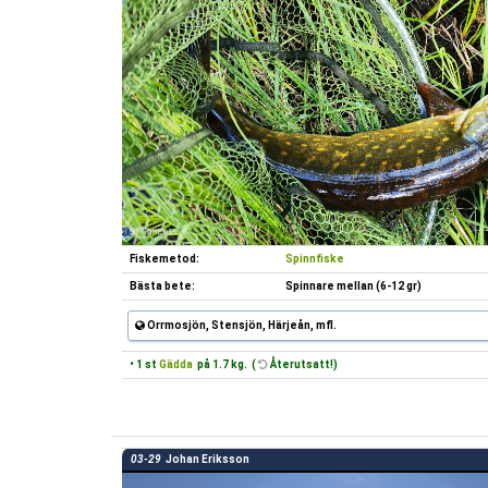
Fiskemetod:
Spinnfiske
Bästa bete:
Spinnare mellan (6-12 gr)
Orrmosjön, Stensjön, Härjeån, mfl.
• 1 st
Gädda
på 1.7 kg. (
Återutsatt!)
03-29
Johan Eriksson