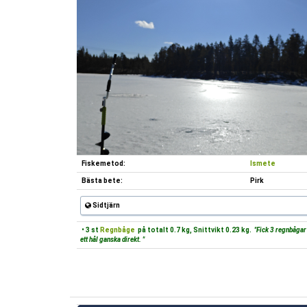
Fiskemetod:
Ismete
Bästa bete:
Pirk
Sidtjärn
• 3 st
Regnbåge
på totalt 0.7 kg, Snittvikt 0.23 kg.
"Fick 3 regnbågar 
ett hål ganska direkt. "