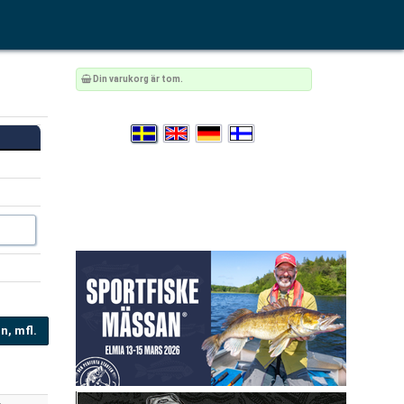
Din varukorg är tom.
n, mfl.