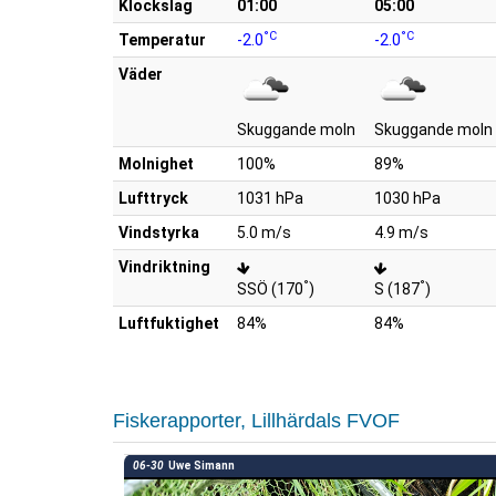
Klockslag
01:00
05:00
°C
°C
Temperatur
-2.0
-2.0
Väder
Skuggande moln
Skuggande moln
Molnighet
100%
89%
Lufttryck
1031 hPa
1030 hPa
Vindstyrka
5.0 m/s
4.9 m/s
Vindriktning
°
°
SSÖ (170
)
S (187
)
Luftfuktighet
84%
84%
Fiskerapporter, Lillhärdals FVOF
06-30
Uwe Simann