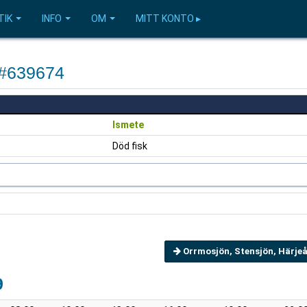
TIK
INFO
OM
MITT KONTO ▸
 #639674
Ismete
Död fisk
Orrmosjön, Stensjön, Härjeå
9