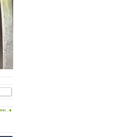
mer...