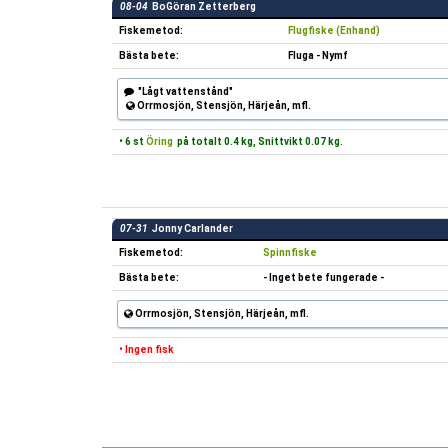
08-04
BoGöran Zetterberg
Fiskemetod:
Flugfiske (Enhand)
Bästa bete:
Fluga - Nymf
"Lågt vattenstånd"
Orrmosjön, Stensjön, Härjeån, mfl.
• 6 st
Öring
på totalt 0.4 kg, Snittvikt 0.07 kg.
07-31
Jonny Carlander
Fiskemetod:
Spinnfiske
Bästa bete:
- Inget bete fungerade -
Orrmosjön, Stensjön, Härjeån, mfl.
• Ingen fisk