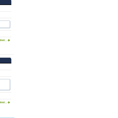
mer...
mer...