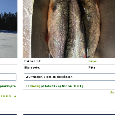
Fiskemetod:
Pimpel
Bästa bete:
Räka
Orrmosjön, Stensjön, Härjeån, mfl.
på balanspirk i
• 3 st
Röding
på totalt 0.7 kg, Snittvikt 0.23 kg.
Läs 
Läs mer...