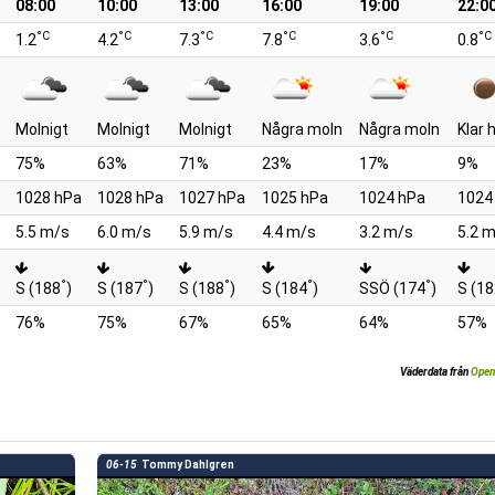
08:00
10:00
13:00
16:00
19:00
22:0
°C
°C
°C
°C
°C
°C
1.2
4.2
7.3
7.8
3.6
0.8
Molnigt
Molnigt
Molnigt
Några moln
Några moln
Klar
75%
63%
71%
23%
17%
9%
1028 hPa
1028 hPa
1027 hPa
1025 hPa
1024 hPa
1024
5.5 m/s
6.0 m/s
5.9 m/s
4.4 m/s
3.2 m/s
5.2 
°
°
°
°
°
S (188
)
S (187
)
S (188
)
S (184
)
SSÖ (174
)
S (1
76%
75%
67%
65%
64%
57%
Väderdata från
Open
06-15
Tommy Dahlgren