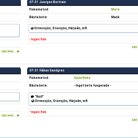
07-31
Juergen Bertram
Fiskemetod:
Mete
Bästa bete:
Mask
Orrmosjön, Stensjön, Härjeån, mfl.
• Ingen fisk
Läs 
Läs mer...
07-31
Håkan Sandgren
Fiskemetod:
Spinnfiske
Bästa bete:
- Inget bete fungerade -
"Noll"
Orrmosjön, Stensjön, Härjeån, mfl.
• Ingen fisk
Läs mer...
Läs 