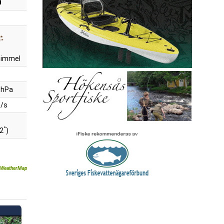
0
 himmel
 hPa
m/s
°
82
)
WeatherMap