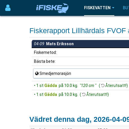
FISKEVATTEN
BU
Fiskerapport Lillhärdals FVOF
04-09
Mats Eriksson
Fiskemetod:
Bästa bete:
Smedjemorasjön
• 1 st
Gädda
på 10.0 kg.
"120 cm "
(
Återutsatt!)
• 1 st
Gädda
på 10.0 kg. (
Återutsatt!)
Vädret denna dag, 2026-04-0