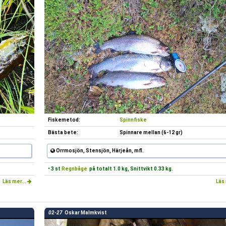
Fiskemetod:
Spinnfiske
Bästa bete:
Spinnare mellan (6-12 gr)
Orrmosjön, Stensjön, Härjeån, mfl.
• 3 st
Regnbåge
på totalt 1.0 kg, Snittvikt 0.33 kg.
Läs mer...
Läs 
02-27
Oskar Malmkvist