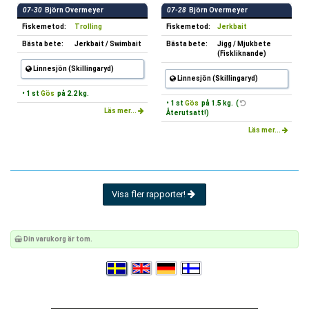
07-30
Björn Overmeyer
07-28
Björn Overmeyer
Fiskemetod:
Trolling
Fiskemetod:
Jerkbait
Bästa bete:
Jerkbait / Swimbait
Bästa bete:
Jigg / Mjukbete
(Fiskliknande)
Linnesjön (Skillingaryd)
Linnesjön (Skillingaryd)
• 1 st
Gös
på 2.2 kg.
• 1 st
Gös
på 1.5 kg. (
Läs mer...
Återutsatt!)
Läs mer...
Visa fler rapporter!
Din varukorg är tom.