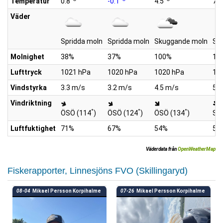
Temperatur
0.8
-0.1
4.5
7.4
Väder
Spridda moln
Spridda moln
Skuggande moln
Sk
Molnighet
38%
37%
100%
10
Lufttryck
1021 hPa
1020 hPa
1020 hPa
10
Vindstyrka
3.3 m/s
3.2 m/s
4.5 m/s
5.1
Vindriktning
°
°
°
ÖSÖ (114
)
ÖSÖ (124
)
ÖSÖ (134
)
SÖ
Luftfuktighet
71%
67%
54%
50
Väderdata från
OpenWeatherMap
Fiskerapporter, Linnesjöns FVO (Skillingaryd)
08-04
Mikael Persson Korpihalme
07-26
Mikael Persson Korpihalme