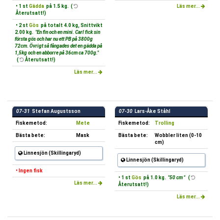
• 1 st
Gädda
på 1.5 kg. (
Läs mer...
Återutsatt!)
• 2 st
Gös
på totalt 4.0 kg, Snittvikt
2.00 kg.
"En fin och en mini. Carl fick sin
första gös och har nu ett PB på 3800g
72cm. Övrigt så fångades det en gädda på
1,5kg och en abborre på 36cm ca 700g."
(
Återutsatt!)
Läs mer...
07-31
Stefan Augustsson
07-30
Lars-Åke Ståhl
Fiskemetod:
Mete
Fiskemetod:
Trolling
Bästa bete:
Mask
Bästa bete:
Wobbler liten (0-10
cm)
Linnesjön (Skillingaryd)
Linnesjön (Skillingaryd)
• Ingen fisk
• 1 st
Gös
på 1.0 kg.
"50 cm "
(
Läs mer...
Återutsatt!)
Läs mer...