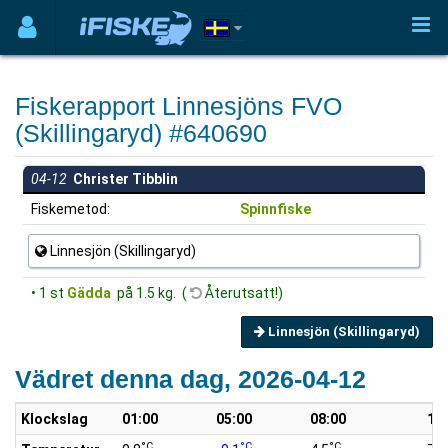
Fiskerapport Linnesjöns FVO
(Skillingaryd) #640690
04-12
Christer Tibblin
Fiskemetod:
Spinnfiske
Linnesjön (Skillingaryd)
• 1 st
Gädda
på 1.5 kg. (
Återutsatt!)
Linnesjön (Skillingaryd)
Vädret denna dag, 2026-04-12
Klockslag
01:00
05:00
08:00
10
°C
°C
°C