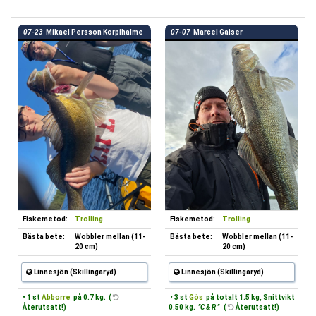
07-23
Mikael Persson Korpihalme
07-07
Marcel Gaiser
Fiskemetod:
Trolling
Fiskemetod:
Trolling
Bästa bete:
Wobbler mellan (11-
Bästa bete:
Wobbler mellan (11-
20 cm)
20 cm)
Linnesjön (Skillingaryd)
Linnesjön (Skillingaryd)
• 1 st
Abborre
på 0.7 kg. (
• 3 st
Gös
på totalt 1.5 kg, Snittvikt
Återutsatt!)
0.50 kg.
"C & R "
(
Återutsatt!)