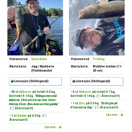
Fiskemetod:
Spinnfiske
Fiskemetod:
Trolling
Bästa bete:
Jigg / Mjukbete
Bästa bete:
Wobbler mellan (11-
(Fiskliknande)
20 cm)
Linnesjön (Skillingaryd)
Linnesjön (Skillingaryd)
• 25 st
Abborre
på totalt 3.5 kg,
• 5 st
Abborre
på totalt 0.7 kg,
Snittvikt 0.14 kg.
"Många men små
Snittvikt 0.14 kg. (
Återutsatt!)
abborrar. 25st och 6st var över 30cm .
• 1 st
Gös
på 3.0 kg.
"En fin gös på
Största 35cm. Blev även en liten gädda."
67cm och ca 3kg."
(
Återutsatt!)
(
Återutsatt!)
Läs mer...
• 1 st
Gädda
på 2.0 kg. (
Återutsatt!)
Läs mer...