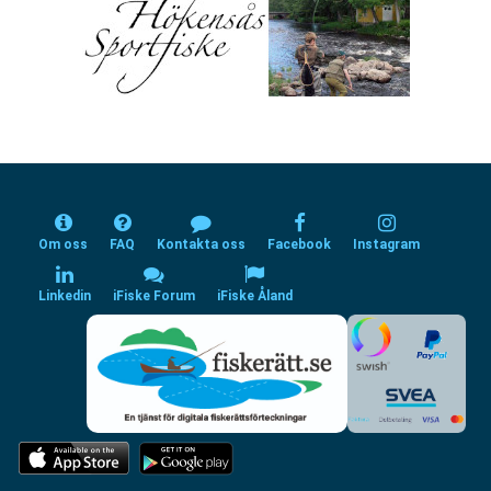
Om oss
FAQ
Kontakta oss
Facebook
Instagram
Linkedin
iFiske Forum
iFiske Åland