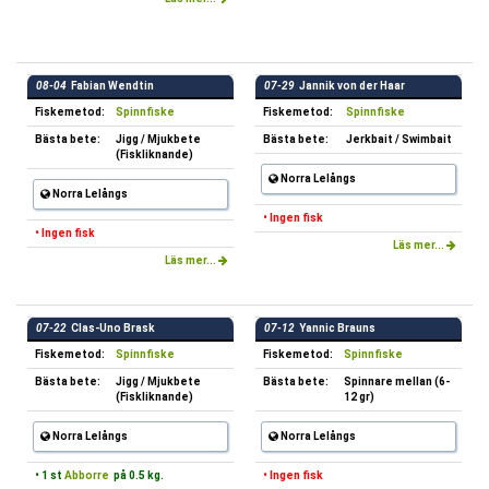
08-04
Fabian Wendtin
07-29
Jannik von der Haar
Fiskemetod:
Spinnfiske
Fiskemetod:
Spinnfiske
Bästa bete:
Jigg / Mjukbete
Bästa bete:
Jerkbait / Swimbait
(Fiskliknande)
Norra Lelångs
Norra Lelångs
• Ingen fisk
• Ingen fisk
Läs mer...
Läs mer...
07-22
Clas-Uno Brask
07-12
Yannic Brauns
Fiskemetod:
Spinnfiske
Fiskemetod:
Spinnfiske
Bästa bete:
Jigg / Mjukbete
Bästa bete:
Spinnare mellan (6-
(Fiskliknande)
12 gr)
Norra Lelångs
Norra Lelångs
• 1 st
Abborre
på 0.5 kg.
• Ingen fisk