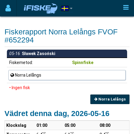
Fiskerapport Norra Lelångs FVOF
#652294
05-16
Sławek Zasoński
Fiskemetod:
Spinnfiske
Norra Lelångs
• Ingen fisk
Norra Lelångs
Vädret denna dag, 2026-05-16
Klockslag
01:00
05:00
08:00
°C
°C
°C