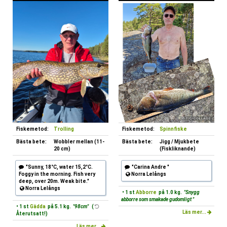
Fiskemetod:
Trolling
Fiskemetod:
Spinnfiske
Bästa bete:
Wobbler mellan (11-
Bästa bete:
Jigg / Mjukbete
20 cm)
(Fiskliknande)
"Sunny, 18°C, water 15,2°C.
"Carina Andre "
Foggy in the morning. Fish very
Norra Lelångs
deep, over 20m. Weak bite."
Norra Lelångs
• 1 st
Abborre
på 1.0 kg.
"Snygg
abborre som smakade gudomligt "
• 1 st
Gädda
på 5.1 kg.
"98cm"
(
Läs mer...
Återutsatt!)
Läs mer...