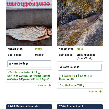
Fiskemetod:
Mete
Fiskemetod:
Mete
Bästa bete:
Maggot
Bästa bete:
Jigg / Mjukbete
(Svans/Grub)
Norra Lelångs
Norra Lelångs
• 2 st
Sarv
på totalt 0.1 kg,
Snittvikt 0.05 kg.
"2x Rotauge (Rutilus
• 1 st
Abborre
på 0.4 kg. (
rutilus) ca. 100g innerhalb von 2 Tagen"
Återutsatt!)
Läs mer...
• 1 st
Gädda
på 2.8 kg.
Läs mer...
09-25
Mariusz Adamowicz
07-10
Stefan André