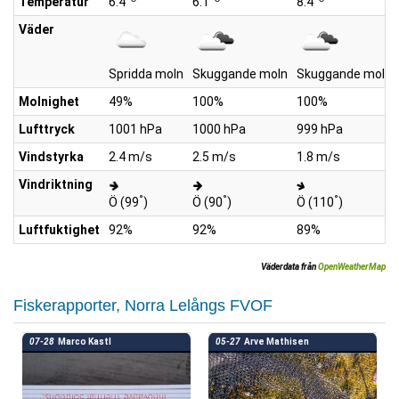
Temperatur
6.4
6.1
8.4
Väder
Spridda moln
Skuggande moln
Skuggande moln
Molnighet
49%
100%
100%
Lufttryck
1001 hPa
1000 hPa
999 hPa
Vindstyrka
2.4 m/s
2.5 m/s
1.8 m/s
Vindriktning
°
°
°
Ö (99
)
Ö (90
)
Ö (110
)
Luftfuktighet
92%
92%
89%
Väderdata från
OpenWeatherMap
Fiskerapporter, Norra Lelångs FVOF
07-28
Marco Kastl
05-27
Arve Mathisen