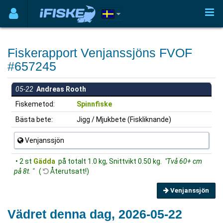
Fiskerapport Venjanssjöns FVOF
#657245
05-22
Andreas Rooth
Fiskemetod:
Spinnfiske
Bästa bete:
Jigg / Mjukbete (Fiskliknande)
Venjanssjön
• 2 st
Gädda
på totalt 1.0 kg, Snittvikt 0.50 kg.
"Två 60+ cm
på 8t. "
(
Återutsatt!)
Venjanssjön
Vädret denna dag, 2026-05-22