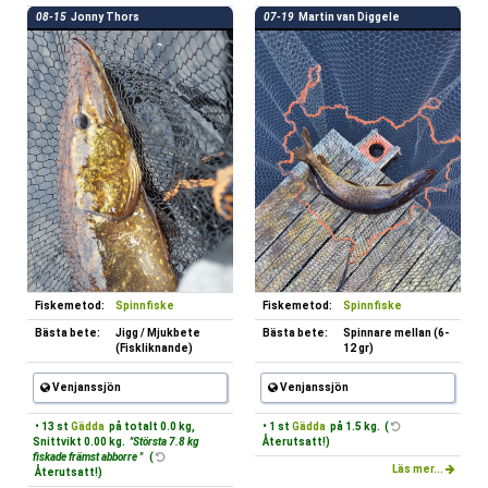
08-15
Jonny Thors
07-19
Martin van Diggele
Fiskemetod:
Spinnfiske
Fiskemetod:
Spinnfiske
Bästa bete:
Jigg / Mjukbete
Bästa bete:
Spinnare mellan (6-
(Fiskliknande)
12 gr)
Venjanssjön
Venjanssjön
• 13 st
Gädda
på totalt 0.0 kg,
• 1 st
Gädda
på 1.5 kg. (
Snittvikt 0.00 kg.
"Största 7.8 kg
Återutsatt!)
fiskade främst abborre "
(
Läs mer...
Återutsatt!)