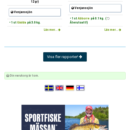
12 gr)
Venjanssjön
Venjanssjön
• 1 st
Abborre
på 0.1 kg. (
• 1 st
Gädda
på 3.0 kg.
Återutsatt!)
Läs mer...
Läs mer...
Visa fler rapporter!
Din varukorg är tom.