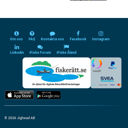
Om oss
FAQ
Kontakta oss
Facebook
Instagram
Linkedin
iFiske Forum
iFiske Åland
© 2026 Jighead AB