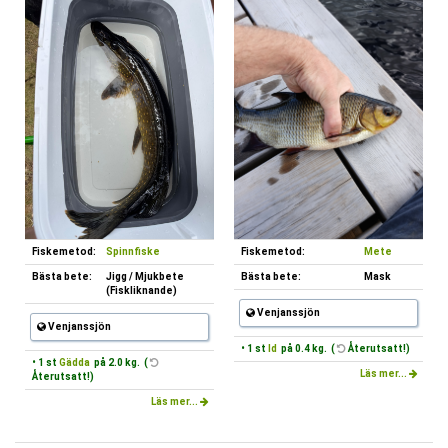
Fiskemetod:
Spinnfiske
Fiskemetod:
Mete
Bästa bete:
Jigg / Mjukbete
Bästa bete:
Mask
(Fiskliknande)
Venjanssjön
Venjanssjön
• 1 st
Id
på 0.4 kg. (
Återutsatt!)
• 1 st
Gädda
på 2.0 kg. (
Läs mer...
Återutsatt!)
Läs mer...