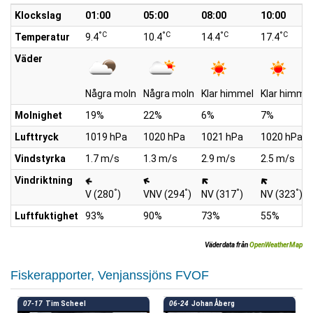
Klockslag
01:00
05:00
08:00
10:00
°C
°C
°C
°C
Temperatur
9.4
10.4
14.4
17.4
Väder
Några moln
Några moln
Klar himmel
Klar himmel
Molnighet
19%
22%
6%
7%
Lufttryck
1019 hPa
1020 hPa
1021 hPa
1020 hPa
Vindstyrka
1.7 m/s
1.3 m/s
2.9 m/s
2.5 m/s
Vindriktning
°
°
°
°
V (280
)
VNV (294
)
NV (317
)
NV (323
)
Luftfuktighet
93%
90%
73%
55%
Väderdata från
OpenWeatherMap
Fiskerapporter, Venjanssjöns FVOF
07-17
Tim Scheel
06-24
Johan Åberg