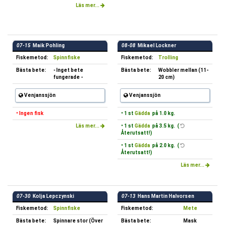
Läs mer...
07-15
Maik Pohling
08-08
Mikael Lockner
Fiskemetod:
Spinnfiske
Fiskemetod:
Trolling
Bästa bete:
- Inget bete
Bästa bete:
Wobbler mellan (11-
fungerade -
20 cm)
Venjanssjön
Venjanssjön
• Ingen fisk
• 1 st
Gädda
på 1.0 kg.
Läs mer...
• 1 st
Gädda
på 3.5 kg. (
Återutsatt!)
• 1 st
Gädda
på 2.0 kg. (
Återutsatt!)
Läs mer...
07-30
Kolja Lepczynski
07-13
Hans Martin Halvorsen
Fiskemetod:
Spinnfiske
Fiskemetod:
Mete
Bästa bete:
Spinnare stor (Över
Bästa bete:
Mask