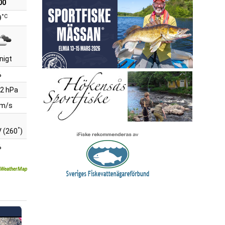
00
°C
9
nigt
%
2 hPa
 m/s
°
 (260
)
%
WeatherMap