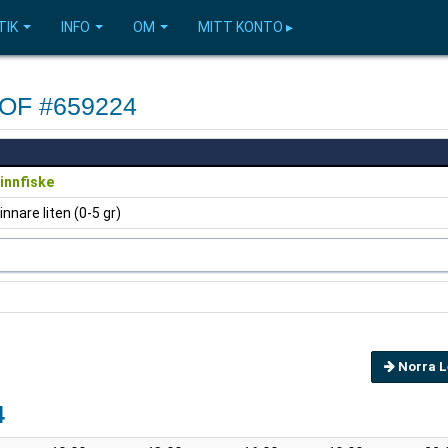
TIK
INFO
OM
MITT KONTO ▸
FVOF #659224
innfiske
innare liten (0-5 gr)
Norra L
4