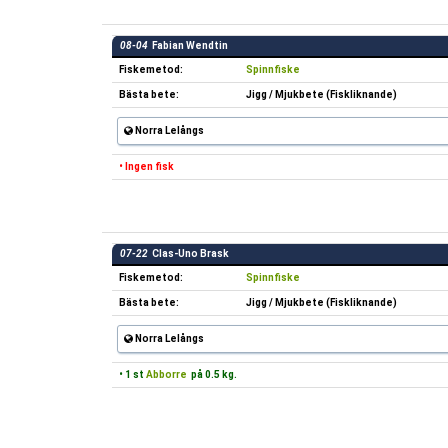
08-04
Fabian Wendtin
Fiskemetod:
Spinnfiske
Bästa bete:
Jigg / Mjukbete (Fiskliknande)
Norra Lelångs
• Ingen fisk
07-22
Clas-Uno Brask
Fiskemetod:
Spinnfiske
Bästa bete:
Jigg / Mjukbete (Fiskliknande)
Norra Lelångs
• 1 st
Abborre
på 0.5 kg.