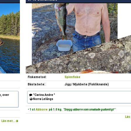
Fiskemetod:
Spinnfiske
Bästa bete:
Jigg / Mjukbete (Fiskliknande)
p, over
"Carina Andre "
Norra Lelångs
• 1 st
Abborre
på 1.0 kg.
"Snygg abborre som smakade gudomligt "
Läs 
Läs mer...