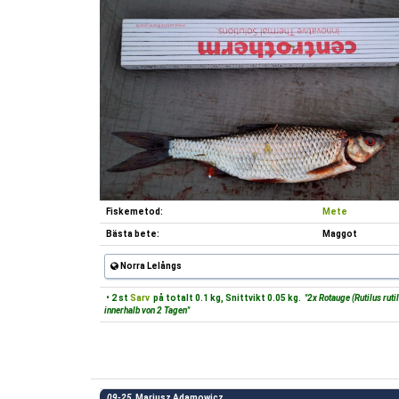
Fiskemetod:
Mete
Bästa bete:
Maggot
Norra Lelångs
• 2 st
Sarv
på totalt 0.1 kg, Snittvikt 0.05 kg.
"2x Rotauge (Rutilus ruti
innerhalb von 2 Tagen"
09-25
Mariusz Adamowicz