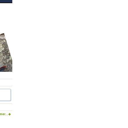
mer...