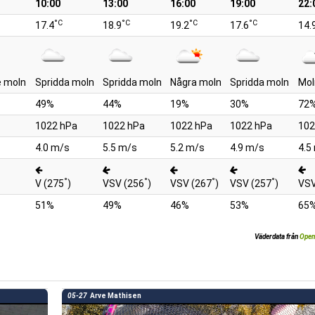
10:00
13:00
16:00
19:00
22:
°C
°C
°C
°C
17.4
18.9
19.2
17.6
14.
 moln
Spridda moln
Spridda moln
Några moln
Spridda moln
Mol
49%
44%
19%
30%
72
1022 hPa
1022 hPa
1022 hPa
1022 hPa
102
4.0 m/s
5.5 m/s
5.2 m/s
4.9 m/s
4.5
°
°
°
°
V (275
)
VSV (256
)
VSV (267
)
VSV (257
)
VSV
51%
49%
46%
53%
65
Väderdata från
Open
05-27
Arve Mathisen