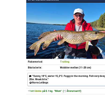
Fiskemetod:
Trolling
Bästa bete:
Wobbler mellan (11-20 cm)
"Sunny, 18°C, water 15,2°C. Foggy in the morning. Fish very dee
20m. Weak bite."
Norra Lelångs
• 1 st
Gädda
på 5.1 kg.
"98cm"
(
Återutsatt!)