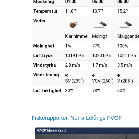
Klockslag
01:00
05:00
08:00
°C
°C
°C
Temperatur
11.6
10.7
15.2
Väder
Klar himmel
Molnigt
Skuggande
Molnighet
1%
77%
100%
Lufttryck
1019 hPa
1020 hPa
1021 hPa
Vindstyrka
2.8 m/s
1.7 m/s
3.5 m/s
Vindriktning
°
°
°
SV (239
)
VSV (260
)
V (285
)
Luftfuktighet
80%
78%
60%
Fiskerapporter, Norra Lelångs FVOF
07-28
Marco Kastl