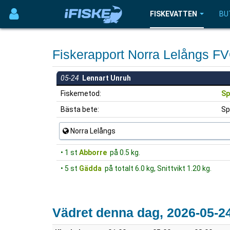
FISKEVATTEN
BU
Fiskerapport Norra Lelångs 
05-24
Lennart Unruh
Fiskemetod:
Sp
Bästa bete:
Sp
Norra Lelångs
• 1 st
Abborre
på 0.5 kg.
• 5 st
Gädda
på totalt 6.0 kg, Snittvikt 1.20 kg.
Vädret denna dag, 2026-05-2