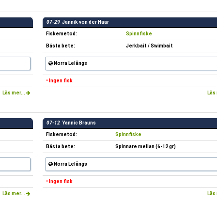
07-29
Jannik von der Haar
Fiskemetod:
Spinnfiske
Bästa bete:
Jerkbait / Swimbait
Norra Lelångs
• Ingen fisk
Läs mer...
Läs 
07-12
Yannic Brauns
Fiskemetod:
Spinnfiske
Bästa bete:
Spinnare mellan (6-12 gr)
Norra Lelångs
• Ingen fisk
Läs mer...
Läs 