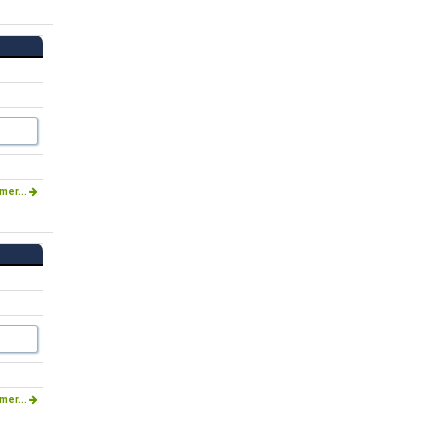
mer...
mer...