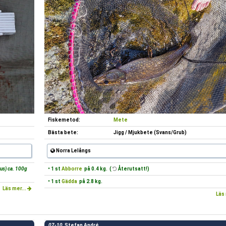
Fiskemetod:
Mete
Bästa bete:
Jigg / Mjukbete (Svans/Grub)
Norra Lelångs
lus) ca. 100g
• 1 st
Abborre
på 0.4 kg. (
Återutsatt!)
• 1 st
Gädda
på 2.8 kg.
Läs mer...
Läs 
07-10
Stefan André