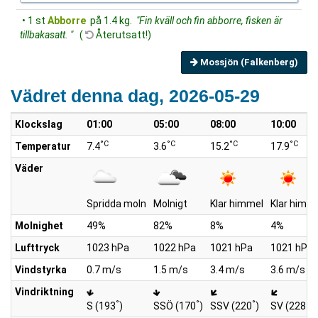
• 1 st
Abborre
på 1.4 kg.
"Fin kväll och fin abborre, fisken är
tillbakasatt. "
(
Återutsatt!)
Mossjön (Falkenberg)
Vädret denna dag, 2026-05-29
Klockslag
01:00
05:00
08:00
10:00
°C
°C
°C
°C
Temperatur
7.4
3.6
15.2
17.9
Väder
Spridda moln
Molnigt
Klar himmel
Klar himm
Molnighet
49%
82%
8%
4%
Lufttryck
1023 hPa
1022 hPa
1021 hPa
1021 hPa
Vindstyrka
0.7 m/s
1.5 m/s
3.4 m/s
3.6 m/s
Vindriktning
°
°
°
°
S (193
)
SSÖ (170
)
SSV (220
)
SV (228
)