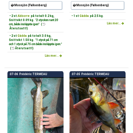
Mossjön (Falkenberg)
Mossjön (Falkenberg)
• 2 st
Abborre
på totalt 0.2 kg,
• 1 st
Gädda
på 2.5 kg.
Snittvikt 0.09 kg.
"2 stycken runt 20
Läs mer...
cm, båda insläppta igen"
(
Återutsatt!)
• 2 st
Gädda
på totalt 3.0 kg,
Snittvikt 1.50 kg.
"1 styck på 71 cm
och 1 styck på 75 cm båda insläppta igen."
(
Återutsatt!)
Läs mer...
07-06
Frédéric TERMEAU
07-05
Frédéric TERMEAU