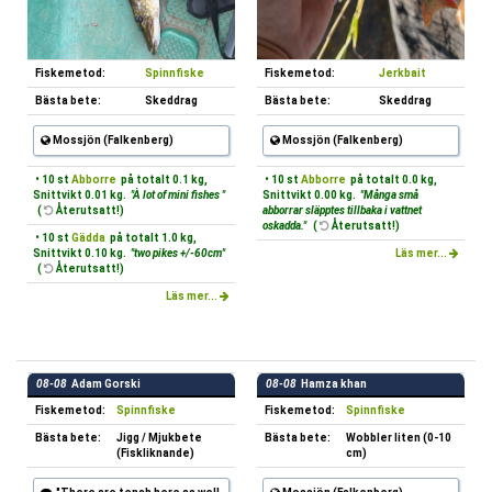
Fiskemetod:
Spinnfiske
Fiskemetod:
Jerkbait
Bästa bete:
Skeddrag
Bästa bete:
Skeddrag
Mossjön (Falkenberg)
Mossjön (Falkenberg)
• 10 st
Abborre
på totalt 0.1 kg,
• 10 st
Abborre
på totalt 0.0 kg,
Snittvikt 0.01 kg.
"À lot of mini fishes "
Snittvikt 0.00 kg.
"Många små
(
Återutsatt!)
abborrar släpptes tillbaka i vattnet
oskadda."
(
Återutsatt!)
• 10 st
Gädda
på totalt 1.0 kg,
Snittvikt 0.10 kg.
"two pikes +/-60cm"
Läs mer...
(
Återutsatt!)
Läs mer...
08-08
Adam Gorski
08-08
Hamza khan
Fiskemetod:
Spinnfiske
Fiskemetod:
Spinnfiske
Bästa bete:
Jigg / Mjukbete
Bästa bete:
Wobbler liten (0-10
(Fiskliknande)
cm)