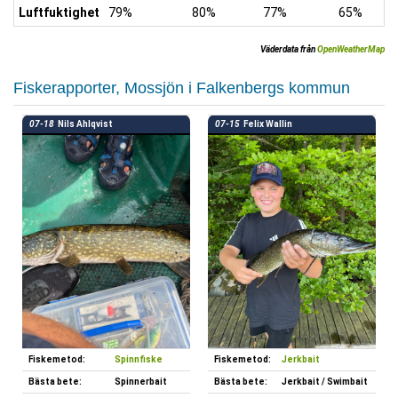
Luftfuktighet
79%
80%
77%
65%
Väderdata från
OpenWeatherMap
Fiskerapporter, Mossjön i Falkenbergs kommun
07-18
Nils Ahlqvist
07-15
Felix Wallin
Fiskemetod:
Spinnfiske
Fiskemetod:
Jerkbait
Bästa bete:
Spinnerbait
Bästa bete:
Jerkbait / Swimbait