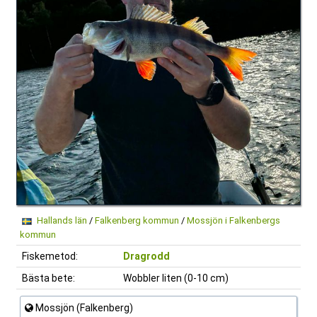
Hallands län
/
Falkenberg kommun
/
Mossjön i Falkenbergs
kommun
Fiskemetod:
Dragrodd
Bästa bete:
Wobbler liten (0-10 cm)
Mossjön (Falkenberg)