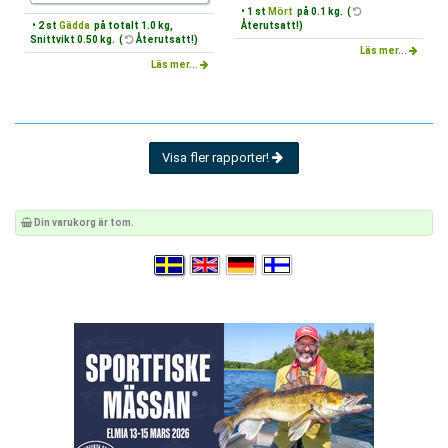
• 1 st
Mört
på 0.1 kg. (
• 2 st
Gädda
på totalt 1.0 kg,
Återutsatt!)
Snittvikt 0.50 kg. (
Återutsatt!)
Läs mer...
Läs mer...
Visa fler rapporter!
Din varukorg är tom.