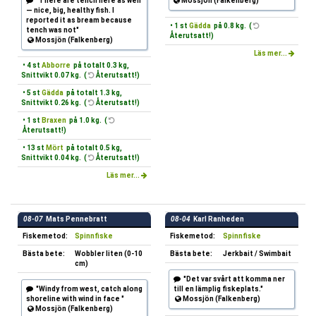
"There are tench here as well
Mossjön (Falkenberg)
— nice, big, healthy fish. I
reported it as bream because
• 1 st
Gädda
på 0.8 kg. (
tench was not"
Återutsatt!)
Mossjön (Falkenberg)
Läs mer...
• 4 st
Abborre
på totalt 0.3 kg,
Snittvikt 0.07 kg. (
Återutsatt!)
• 5 st
Gädda
på totalt 1.3 kg,
Snittvikt 0.26 kg. (
Återutsatt!)
• 1 st
Braxen
på 1.0 kg. (
Återutsatt!)
• 13 st
Mört
på totalt 0.5 kg,
Snittvikt 0.04 kg. (
Återutsatt!)
Läs mer...
08-07
Mats Pennebratt
08-04
Karl Ranheden
Fiskemetod:
Spinnfiske
Fiskemetod:
Spinnfiske
Bästa bete:
Wobbler liten (0-10
Bästa bete:
Jerkbait / Swimbait
cm)
"Det var svårt att komma ner
"Windy from west, catch along
till en lämplig fiskeplats."
shoreline with wind in face "
Mossjön (Falkenberg)
Mossjön (Falkenberg)