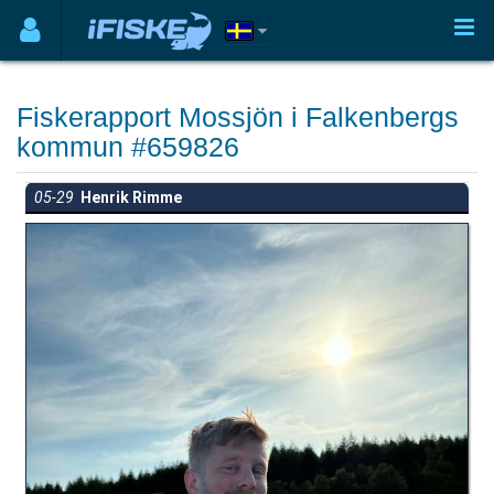
Fiskerapport Mossjön i Falkenbergs
kommun #659826
05-29
Henrik Rimme