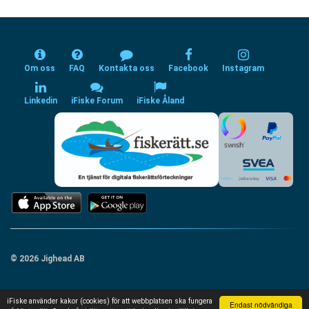
Om oss
FAQ
Kontakta oss
Facebook
Instagram
Linkedin
iFiske Forum
iFiske Åland
© 2026 Jighead AB
iFiske använder kakor (cookies) för att webbplatsen ska fungera
Endast nödvändiga