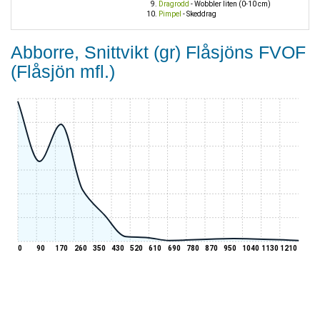
Dragrodd
- Wobbler liten (0-10 cm)
Pimpel
- Skeddrag
Abborre, Snittvikt (gr) Flåsjöns FVOF
(Flåsjön mfl.)
0
90
170
260
350
430
520
610
690
780
870
950
1040
1130
1210