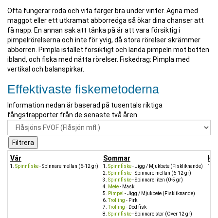
Ofta fungerar röda och vita färger bra under vinter. Agna med
maggot eller ett utkramat abborreöga så ökar dina chanser att
få napp. En annan sak att tänka på är att vara försiktig i
pimpelrörelserna och inte för yvig, då stora rörelser skrämmer
abborren. Pimpla istället försiktigt och landa pimpeln mot botten
ibland, och fiska med nätta rörelser. Fiskedrag: Pimpla med
vertikal och balanspirkar.
Effektivaste fiskemetoderna
Information nedan är baserad på tusentals riktiga
fångstrapporter från de senaste två åren.
Vår
Sommar
Hö
Spinnfiske
- Spinnare mellan (6-12 gr)
Spinnfiske
- Jigg / Mjukbete (Fiskliknande)
Sp
Spinnfiske
- Spinnare mellan (6-12 gr)
Spinnfiske
- Spinnare liten (0-5 gr)
Mete
- Mask
Pimpel
- Jigg / Mjukbete (Fiskliknande)
Trolling
- Pirk
Trolling
- Död fisk
Spinnfiske
- Spinnare stor (Över 12 gr)