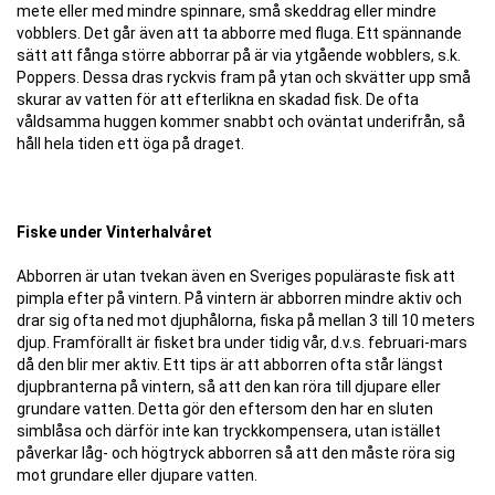
mete eller med mindre spinnare, små skeddrag eller mindre
vobblers. Det går även att ta abborre med fluga. Ett spännande
sätt att fånga större abborrar på är via ytgående wobblers, s.k.
Poppers. Dessa dras ryckvis fram på ytan och skvätter upp små
skurar av vatten för att efterlikna en skadad fisk. De ofta
våldsamma huggen kommer snabbt och oväntat underifrån, så
håll hela tiden ett öga på draget.
Fiske under Vinterhalvåret
Abborren är utan tvekan även en Sveriges populäraste fisk att
pimpla efter på vintern. På vintern är abborren mindre aktiv och
drar sig ofta ned mot djuphålorna, fiska på mellan 3 till 10 meters
djup. Framförallt är fisket bra under tidig vår, d.v.s. februari-mars
då den blir mer aktiv. Ett tips är att abborren ofta står längst
djupbranterna på vintern, så att den kan röra till djupare eller
grundare vatten. Detta gör den eftersom den har en sluten
simblåsa och därför inte kan tryckkompensera, utan istället
påverkar låg- och högtryck abborren så att den måste röra sig
mot grundare eller djupare vatten.