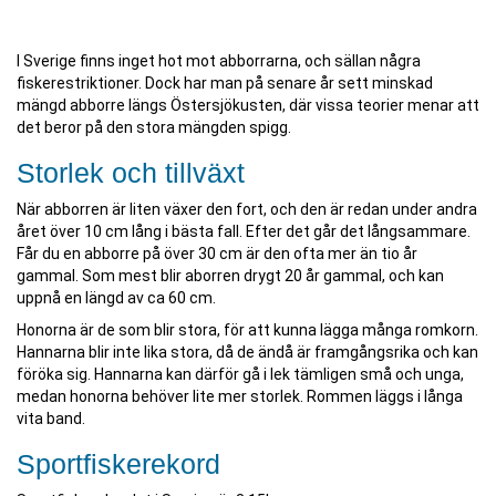
I Sverige finns inget hot mot abborrarna, och sällan några
fiskerestriktioner. Dock har man på senare år sett minskad
mängd abborre längs Östersjökusten, där vissa teorier menar att
det beror på den stora mängden spigg.
Storlek och tillväxt
När abborren är liten växer den fort, och den är redan under andra
året över 10 cm lång i bästa fall. Efter det går det långsammare.
Får du en abborre på över 30 cm är den ofta mer än tio år
gammal. Som mest blir aborren drygt 20 år gammal, och kan
uppnå en längd av ca 60 cm.
Honorna är de som blir stora, för att kunna lägga många romkorn.
Hannarna blir inte lika stora, då de ändå är framgångsrika och kan
föröka sig. Hannarna kan därför gå i lek tämligen små och unga,
medan honorna behöver lite mer storlek. Rommen läggs i långa
vita band.
Sportfiskerekord