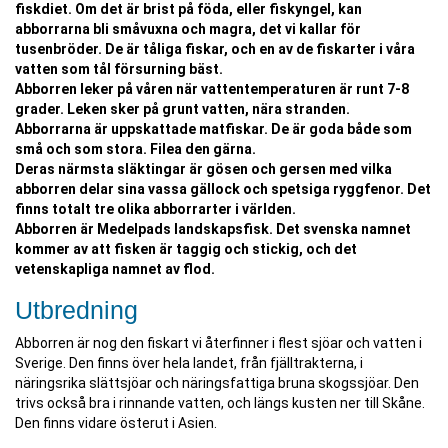
fiskdiet. Om det är brist på föda, eller fiskyngel, kan
abborrarna bli småvuxna och magra, det vi kallar för
tusenbröder. De är tåliga fiskar, och en av de fiskarter i våra
vatten som tål försurning bäst.
Abborren leker på våren när vattentemperaturen är runt 7-8
grader. Leken sker på grunt vatten, nära stranden.
Abborrarna är uppskattade matfiskar. De är goda både som
små och som stora. Filea den gärna.
Deras närmsta släktingar är gösen och gersen med vilka
abborren delar sina vassa gällock och spetsiga ryggfenor. Det
finns totalt tre olika abborrarter i världen.
Abborren är Medelpads landskapsfisk. Det svenska namnet
kommer av att fisken är taggig och stickig, och det
vetenskapliga namnet av flod.
Utbredning
Abborren är nog den fiskart vi återfinner i flest sjöar och vatten i
Sverige. Den finns över hela landet, från fjälltrakterna, i
näringsrika slättsjöar och näringsfattiga bruna skogssjöar. Den
trivs också bra i rinnande vatten, och längs kusten ner till Skåne.
Den finns vidare österut i Asien.