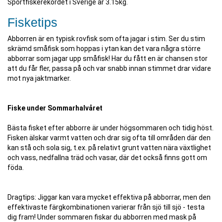
Sportfiskerekordet i Sverige är 3.15kg.
Fisketips
Abborren är en typisk rovfisk som ofta jagar i stim. Ser du stim
skrämd småfisk som hoppas i ytan kan det vara några större
abborrar som jagar upp småfisk! Har du fått en är chansen stor
att du får fler, passa på och var snabb innan stimmet drar vidare
mot nya jaktmarker.
Fiske under Sommarhalvåret
Bästa fisket efter abborre är under högsommaren och tidig höst.
Fisken älskar varmt vatten och drar sig ofta till områden där den
kan stå och sola sig, t.ex. på relativt grunt vatten nära växtlighet
och vass, nedfallna träd och vasar, där det också finns gott om
föda.
Dragtips: Jiggar kan vara mycket effektiva på abborrar, men den
effektivaste färgkombinationen varierar från sjö till sjö - testa
dig fram! Under sommaren fiskar du abborren med mask på