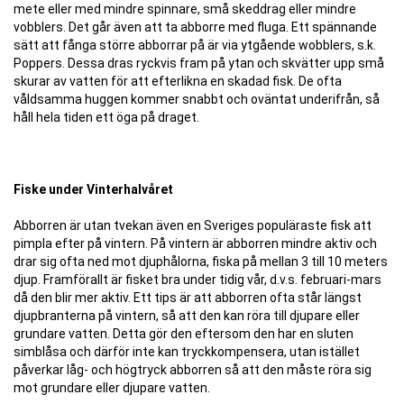
mete eller med mindre spinnare, små skeddrag eller mindre
vobblers. Det går även att ta abborre med fluga. Ett spännande
sätt att fånga större abborrar på är via ytgående wobblers, s.k.
Poppers. Dessa dras ryckvis fram på ytan och skvätter upp små
skurar av vatten för att efterlikna en skadad fisk. De ofta
våldsamma huggen kommer snabbt och oväntat underifrån, så
håll hela tiden ett öga på draget.
Fiske under Vinterhalvåret
Abborren är utan tvekan även en Sveriges populäraste fisk att
pimpla efter på vintern. På vintern är abborren mindre aktiv och
drar sig ofta ned mot djuphålorna, fiska på mellan 3 till 10 meters
djup. Framförallt är fisket bra under tidig vår, d.v.s. februari-mars
då den blir mer aktiv. Ett tips är att abborren ofta står längst
djupbranterna på vintern, så att den kan röra till djupare eller
grundare vatten. Detta gör den eftersom den har en sluten
simblåsa och därför inte kan tryckkompensera, utan istället
påverkar låg- och högtryck abborren så att den måste röra sig
mot grundare eller djupare vatten.