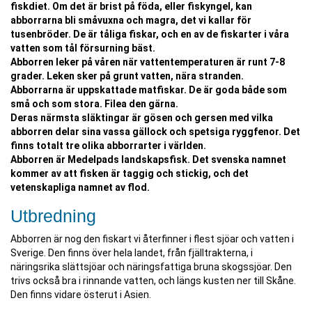
fiskdiet. Om det är brist på föda, eller fiskyngel, kan
abborrarna bli småvuxna och magra, det vi kallar för
tusenbröder. De är tåliga fiskar, och en av de fiskarter i våra
vatten som tål försurning bäst.
Abborren leker på våren när vattentemperaturen är runt 7-8
grader. Leken sker på grunt vatten, nära stranden.
Abborrarna är uppskattade matfiskar. De är goda både som
små och som stora. Filea den gärna.
Deras närmsta släktingar är gösen och gersen med vilka
abborren delar sina vassa gällock och spetsiga ryggfenor. Det
finns totalt tre olika abborrarter i världen.
Abborren är Medelpads landskapsfisk. Det svenska namnet
kommer av att fisken är taggig och stickig, och det
vetenskapliga namnet av flod.
Utbredning
Abborren är nog den fiskart vi återfinner i flest sjöar och vatten i
Sverige. Den finns över hela landet, från fjälltrakterna, i
näringsrika slättsjöar och näringsfattiga bruna skogssjöar. Den
trivs också bra i rinnande vatten, och längs kusten ner till Skåne.
Den finns vidare österut i Asien.