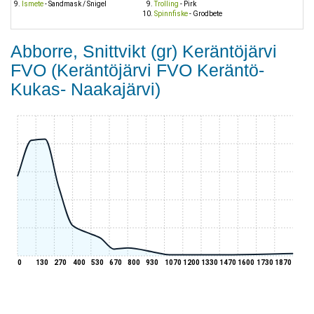
Ismete
- Sandmask / Snigel
Trolling
- Pirk
Spinnfiske
- Grodbete
Abborre, Snittvikt (gr) Keräntöjärvi
FVO (Keräntöjärvi FVO Keräntö-
Kukas- Naakajärvi)
0
130
270
400
530
670
800
930
1070
1200
1330
1470
1600
1730
1870