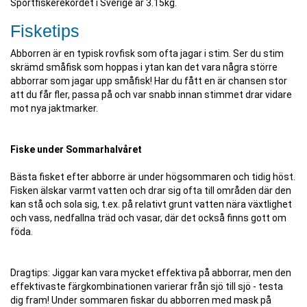
Sportfiskerekordet i Sverige är 3.15kg.
Fisketips
Abborren är en typisk rovfisk som ofta jagar i stim. Ser du stim
skrämd småfisk som hoppas i ytan kan det vara några större
abborrar som jagar upp småfisk! Har du fått en är chansen stor
att du får fler, passa på och var snabb innan stimmet drar vidare
mot nya jaktmarker.
Fiske under Sommarhalvåret
Bästa fisket efter abborre är under högsommaren och tidig höst.
Fisken älskar varmt vatten och drar sig ofta till områden där den
kan stå och sola sig, t.ex. på relativt grunt vatten nära växtlighet
och vass, nedfallna träd och vasar, där det också finns gott om
föda.
Dragtips: Jiggar kan vara mycket effektiva på abborrar, men den
effektivaste färgkombinationen varierar från sjö till sjö - testa
dig fram! Under sommaren fiskar du abborren med mask på