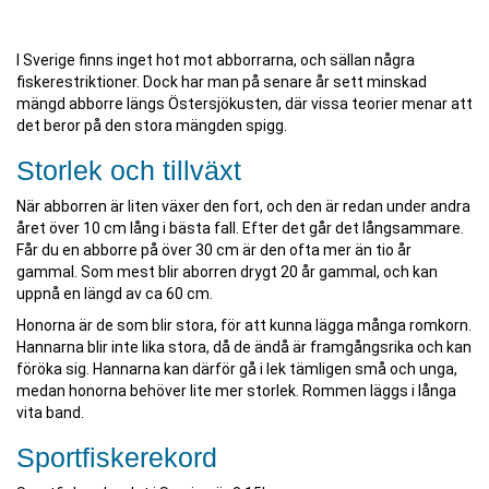
I Sverige finns inget hot mot abborrarna, och sällan några
fiskerestriktioner. Dock har man på senare år sett minskad
mängd abborre längs Östersjökusten, där vissa teorier menar att
det beror på den stora mängden spigg.
Storlek och tillväxt
När abborren är liten växer den fort, och den är redan under andra
året över 10 cm lång i bästa fall. Efter det går det långsammare.
Får du en abborre på över 30 cm är den ofta mer än tio år
gammal. Som mest blir aborren drygt 20 år gammal, och kan
uppnå en längd av ca 60 cm.
Honorna är de som blir stora, för att kunna lägga många romkorn.
Hannarna blir inte lika stora, då de ändå är framgångsrika och kan
föröka sig. Hannarna kan därför gå i lek tämligen små och unga,
medan honorna behöver lite mer storlek. Rommen läggs i långa
vita band.
Sportfiskerekord