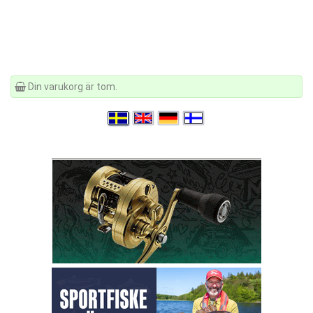
Din varukorg är tom.