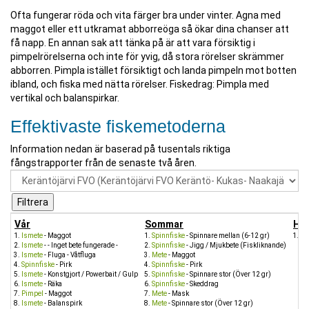
Ofta fungerar röda och vita färger bra under vinter. Agna med
maggot eller ett utkramat abborreöga så ökar dina chanser att
få napp. En annan sak att tänka på är att vara försiktig i
pimpelrörelserna och inte för yvig, då stora rörelser skrämmer
abborren. Pimpla istället försiktigt och landa pimpeln mot botten
ibland, och fiska med nätta rörelser. Fiskedrag: Pimpla med
vertikal och balanspirkar.
Effektivaste fiskemetoderna
Information nedan är baserad på tusentals riktiga
fångstrapporter från de senaste två åren.
Vår
Sommar
Hö
Ismete
- Maggot
Spinnfiske
- Spinnare mellan (6-12 gr)
Sp
Ismete
- - Inget bete fungerade -
Spinnfiske
- Jigg / Mjukbete (Fiskliknande)
Ismete
- Fluga - Våtfluga
Mete
- Maggot
Spinnfiske
- Pirk
Spinnfiske
- Pirk
Ismete
- Konstgjort / Powerbait / Gulp
Spinnfiske
- Spinnare stor (Över 12 gr)
Ismete
- Räka
Spinnfiske
- Skeddrag
Pimpel
- Maggot
Mete
- Mask
Ismete
- Balanspirk
Mete
- Spinnare stor (Över 12 gr)