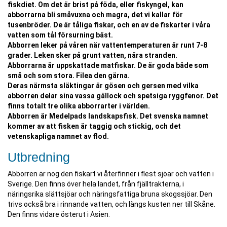
fiskdiet. Om det är brist på föda, eller fiskyngel, kan
abborrarna bli småvuxna och magra, det vi kallar för
tusenbröder. De är tåliga fiskar, och en av de fiskarter i våra
vatten som tål försurning bäst.
Abborren leker på våren när vattentemperaturen är runt 7-8
grader. Leken sker på grunt vatten, nära stranden.
Abborrarna är uppskattade matfiskar. De är goda både som
små och som stora. Filea den gärna.
Deras närmsta släktingar är gösen och gersen med vilka
abborren delar sina vassa gällock och spetsiga ryggfenor. Det
finns totalt tre olika abborrarter i världen.
Abborren är Medelpads landskapsfisk. Det svenska namnet
kommer av att fisken är taggig och stickig, och det
vetenskapliga namnet av flod.
Utbredning
Abborren är nog den fiskart vi återfinner i flest sjöar och vatten i
Sverige. Den finns över hela landet, från fjälltrakterna, i
näringsrika slättsjöar och näringsfattiga bruna skogssjöar. Den
trivs också bra i rinnande vatten, och längs kusten ner till Skåne.
Den finns vidare österut i Asien.