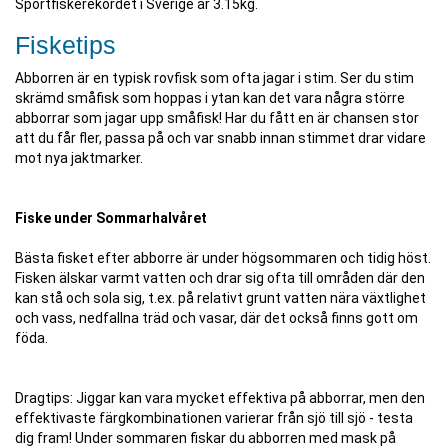
Sportfiskerekordet i Sverige är 3.15kg.
Fisketips
Abborren är en typisk rovfisk som ofta jagar i stim. Ser du stim
skrämd småfisk som hoppas i ytan kan det vara några större
abborrar som jagar upp småfisk! Har du fått en är chansen stor
att du får fler, passa på och var snabb innan stimmet drar vidare
mot nya jaktmarker.
Fiske under Sommarhalvåret
Bästa fisket efter abborre är under högsommaren och tidig höst.
Fisken älskar varmt vatten och drar sig ofta till områden där den
kan stå och sola sig, t.ex. på relativt grunt vatten nära växtlighet
och vass, nedfallna träd och vasar, där det också finns gott om
föda.
Dragtips: Jiggar kan vara mycket effektiva på abborrar, men den
effektivaste färgkombinationen varierar från sjö till sjö - testa
dig fram! Under sommaren fiskar du abborren med mask på