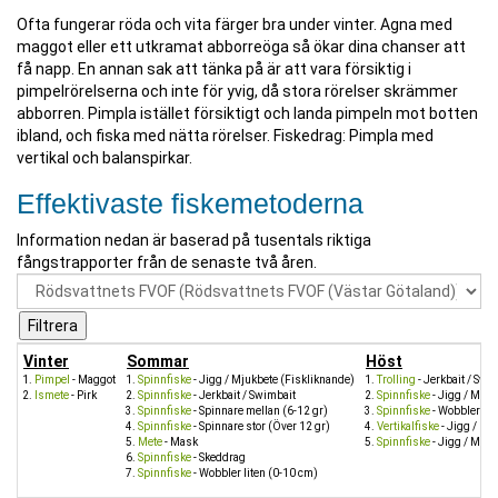
Ofta fungerar röda och vita färger bra under vinter. Agna med
maggot eller ett utkramat abborreöga så ökar dina chanser att
få napp. En annan sak att tänka på är att vara försiktig i
pimpelrörelserna och inte för yvig, då stora rörelser skrämmer
abborren. Pimpla istället försiktigt och landa pimpeln mot botten
ibland, och fiska med nätta rörelser. Fiskedrag: Pimpla med
vertikal och balanspirkar.
Effektivaste fiskemetoderna
Information nedan är baserad på tusentals riktiga
fångstrapporter från de senaste två åren.
Vinter
Sommar
Höst
Pimpel
- Maggot
Spinnfiske
- Jigg / Mjukbete (Fiskliknande)
Trolling
- Jerkbait / Swi
Ismete
- Pirk
Spinnfiske
- Jerkbait / Swimbait
Spinnfiske
- Jigg / Mjuk
Spinnfiske
- Spinnare mellan (6-12 gr)
Spinnfiske
- Wobbler lit
Spinnfiske
- Spinnare stor (Över 12 gr)
Vertikalfiske
- Jigg / Mj
Mete
- Mask
Spinnfiske
- Jigg / Mju
Spinnfiske
- Skeddrag
Spinnfiske
- Wobbler liten (0-10 cm)