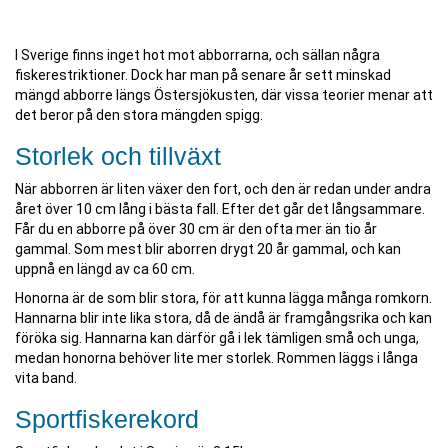
I Sverige finns inget hot mot abborrarna, och sällan några
fiskerestriktioner. Dock har man på senare år sett minskad
mängd abborre längs Östersjökusten, där vissa teorier menar att
det beror på den stora mängden spigg.
Storlek och tillväxt
När abborren är liten växer den fort, och den är redan under andra
året över 10 cm lång i bästa fall. Efter det går det långsammare.
Får du en abborre på över 30 cm är den ofta mer än tio år
gammal. Som mest blir aborren drygt 20 år gammal, och kan
uppnå en längd av ca 60 cm.
Honorna är de som blir stora, för att kunna lägga många romkorn.
Hannarna blir inte lika stora, då de ändå är framgångsrika och kan
föröka sig. Hannarna kan därför gå i lek tämligen små och unga,
medan honorna behöver lite mer storlek. Rommen läggs i långa
vita band.
Sportfiskerekord