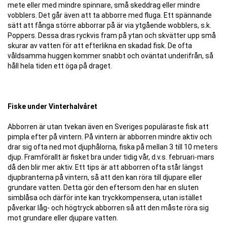
mete eller med mindre spinnare, små skeddrag eller mindre
vobblers. Det går även att ta abborre med fluga. Ett spännande
sätt att fånga större abborrar på är via ytgående wobblers, s.k.
Poppers. Dessa dras ryckvis fram på ytan och skvätter upp små
skurar av vatten för att efterlikna en skadad fisk. De ofta
våldsamma huggen kommer snabbt och oväntat underifrån, så
håll hela tiden ett öga på draget.
Fiske under Vinterhalvåret
Abborren är utan tvekan även en Sveriges populäraste fisk att
pimpla efter på vintern. På vintern är abborren mindre aktiv och
drar sig ofta ned mot djuphålorna, fiska på mellan 3 till 10 meters
djup. Framförallt är fisket bra under tidig vår, d.v.s. februari-mars
då den blir mer aktiv. Ett tips är att abborren ofta står längst
djupbranterna på vintern, så att den kan röra till djupare eller
grundare vatten. Detta gör den eftersom den har en sluten
simblåsa och därför inte kan tryckkompensera, utan istället
påverkar låg- och högtryck abborren så att den måste röra sig
mot grundare eller djupare vatten.