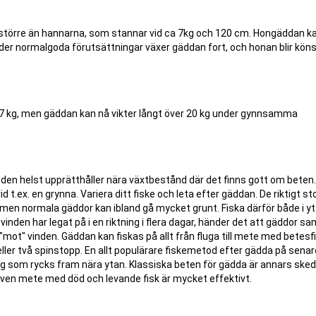
t större än hannarna, som stannar vid ca 7kg och 120 cm. Hongäddan k
. Under normalgoda förutsättningar växer gäddan fort, och honan blir k
07 kg, men gäddan kan nå vikter långt över 20 kg under gynnsamma
den helst upprätthåller nära växtbestånd där det finns gott om beten.
 t.ex. en grynna. Variera ditt fiske och leta efter gäddan. De riktigt st
men normala gäddor kan ibland gå mycket grunt. Fiska därför både i yt
inden har legat på i en riktning i flera dagar, händer det att gäddor sa
mot" vinden. Gäddan kan fiskas på allt från fluga till mete med betesf
 eller två spinstopp. En allt populärare fiskemetod efter gädda på senar
drag som rycks fram nära ytan. Klassiska beten för gädda är annars ske
. Även mete med död och levande fisk är mycket effektivt.