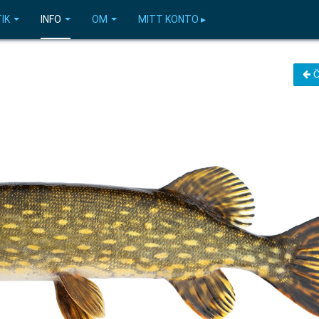
IK
INFO
OM
MITT KONTO ▸
Ö