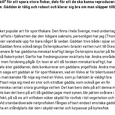
kill" för att spara stora fiskar, dels för att de ska kunna reproducer
n. Gäddan är tålig och robust och klarar sig bra om man släpper till
t populär art för sportfiskare. Den finns i hela Sverige, med undantag
träffats i fjällvatten där den tidigare saknats, personligen har jag (Th
värr vandrade upp för bara något år sedan. Gäddan trivs både i sjöar o
Gäddan finns också längs Östersjökusten i bräckt vatten runt till Öre
senare år har gäddorna minskat kraftigt längs Östersjöns kuster på flera
på fisketrycket. Därför har fredningszoner inrättats här. Andra områd
 men forskning pågår. En teori är att då torsken minskat kraftigt, har
dels äter gäddlarver, dels konkurrerar om gäddans yngelföda. Andra me
 säga att gäddan är för sportfiskaren, vad en Volvo är för bilentusias
en man kanske får nöja sig med en Volvo, som ju faktiskt är väldigt bra.
 oftast nöja sig med en stor och stridbar gädda, som också ger en fin
minska i antal i stora grumliga vatten. Det kan bero dels på att denna mi
s kan det bero på att då gäddan jagar med synen, blir jakten svårare i
t, på så vis att vitfisken söker skydd för rovfisk i tät vegetation och
r.Vid standardiserade nätprofisken fångas oftast endast enstaka gäddo
fta en ståndplats där den i skydd väntar och lurpassar på bytesfisk.