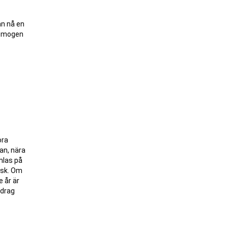
an nå en
önsmogen
ora
an, nära
mlas på
isk. Om
e år är
ddrag