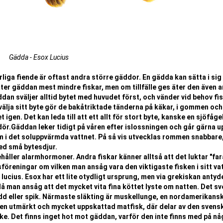
Gädda - Esox Lucius
liga fiende är oftast andra större gäddor. En gädda kan sätta i sig 
t äter gäddan mest mindre fiskar, men om tillfälle ges äter den även 
Gäddan sväljer alltid bytet med huvudet först, och vänder vid behov fi
välja sitt byte gör de bakåtriktade tänderna på käkar, i gommen och
 igen. Det kan leda till att ett allt för stort byte, kanske en sjöfågel
dör.Gäddan leker tidigt på våren efter islossningen och går gärna u
 i det soluppvärmda vattnet. På så vis utvecklas rommen snabbare
med små bytesdjur.
håller alarmhormoner. Andra fiskar känner alltså att det luktar "far
föreningar om vilken man ansåg vara den viktigaste fisken i sitt va
cius. Esox har ett lite otydligt ursprung, men via grekiskan antyd
å man ansåg att det mycket vita fina köttet lyste om natten. Det s
d eller spik. Närmaste släkting är muskellunge, en nordamerikans
en utmärkt och mycket uppskattad matfisk, där delar av den svens
ike. Det finns inget hot mot gäddan, varför den inte finns med på n