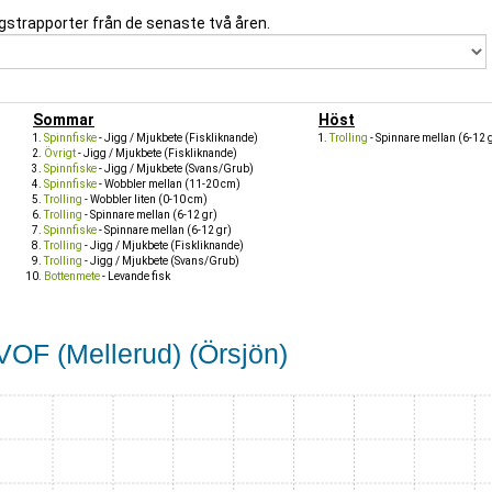
gstrapporter från de senaste två åren.
Sommar
Höst
Spinnfiske
- Jigg / Mjukbete (Fiskliknande)
Trolling
- Spinnare mellan (6-12 
Övrigt
- Jigg / Mjukbete (Fiskliknande)
Spinnfiske
- Jigg / Mjukbete (Svans/Grub)
Spinnfiske
- Wobbler mellan (11-20 cm)
Trolling
- Wobbler liten (0-10 cm)
Trolling
- Spinnare mellan (6-12 gr)
Spinnfiske
- Spinnare mellan (6-12 gr)
Trolling
- Jigg / Mjukbete (Fiskliknande)
Trolling
- Jigg / Mjukbete (Svans/Grub)
Bottenmete
- Levande fisk
FVOF (Mellerud) (Örsjön)