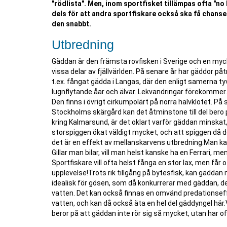
"rödlista". Men, inom sportfisket tillämpas ofta "no 
dels för att andra sportfiskare också ska få chanse
den snabbt.
Utbredning
Gäddan är den främsta rovfisken i Sverige och en mycke
vissa delar av fjällvärlden. På senare år har gäddor på
t.ex. fångat gädda i Langas, där den enligt samerna ty
lugnflytande åar och älvar. Lekvandringar förekommer.
Den finns i övrigt cirkumpolärt på norra halvklotet. På 
Stockholms skärgård kan det åtminstone till del bero 
kring Kalmarsund, är det oklart varför gäddan minskat,
storspiggen ökat väldigt mycket, och att spiggen då 
det är en effekt av mellanskarvens utbredning.Man kan
Gillar man bilar, vill man helst kanske ha en Ferrari, m
Sportfiskare vill ofta helst fånga en stor lax, men får
upplevelse!Trots rik tillgång på bytesfisk, kan gäddan 
idealisk för gösen, som då konkurrerar med gäddan, del
vatten. Det kan också finnas en omvänd predationseffek
vatten, och kan då också äta en hel del gäddyngel hä
beror på att gäddan inte rör sig så mycket, utan har o