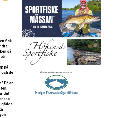
en fisk
andra
sken så
 på
,
pp på
, och de
a".På en
tten,
er det
venska
k gädda.
ka
ågon