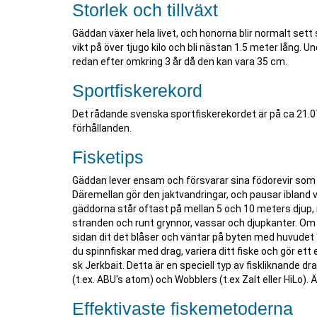
Storlek och tillväxt
Gäddan växer hela livet, och honorna blir normalt set
vikt på över tjugo kilo och bli nästan 1.5 meter lång
redan efter omkring 3 år då den kan vara 35 cm.
Sportfiskerekord
Det rådande svenska sportfiskerekordet är på ca 21.
förhållanden.
Fisketips
Gäddan lever ensam och försvarar sina födorevir som 
Däremellan gör den jaktvandringar, och pausar ibland vid
gäddorna står oftast på mellan 5 och 10 meters djup, 
stranden och runt grynnor, vassar och djupkanter. Om v
sidan dit det blåser och väntar på byten med huvudet "
du spinnfiskar med drag, variera ditt fiske och gör ett
sk Jerkbait. Detta är en speciell typ av fiskliknande 
(t.ex. ABU's atom) och Wobblers (t.ex Zalt eller HiLo)
Effektivaste fiskemetoderna