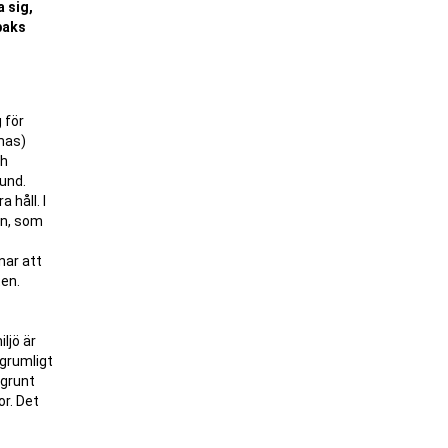
a sig,
baks
 för
omas)
ch
sund.
 håll. I
en, som
nar att
ten.
ljö är
 grumligt
 grunt
r. Det