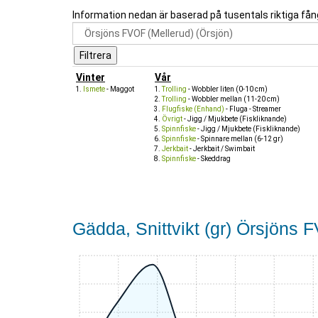
Information nedan är baserad på tusentals riktiga fån
Vinter
Vår
Ismete
- Maggot
Trolling
- Wobbler liten (0-10 cm)
Trolling
- Wobbler mellan (11-20 cm)
Flugfiske (Enhand)
- Fluga - Streamer
Övrigt
- Jigg / Mjukbete (Fiskliknande)
Spinnfiske
- Jigg / Mjukbete (Fiskliknande)
Spinnfiske
- Spinnare mellan (6-12 gr)
Jerkbait
- Jerkbait / Swimbait
Spinnfiske
- Skeddrag
Gädda, Snittvikt (gr) Örsjöns 