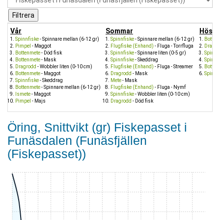
Vår
Sommar
Höst
Spinnfiske
- Spinnare mellan (6-12 gr)
Spinnfiske
- Spinnare mellan (6-12 gr)
Botten
Pimpel
- Maggot
Flugfiske (Enhand)
- Fluga - Torrfluga
Dragr
Bottenmete
- Död fisk
Spinnfiske
- Spinnare liten (0-5 gr)
Spinnf
Bottenmete
- Mask
Spinnfiske
- Skeddrag
Spinnf
Dragrodd
- Wobbler liten (0-10 cm)
Flugfiske (Enhand)
- Fluga - Streamer
Botten
Bottenmete
- Maggot
Dragrodd
- Mask
Spinnf
Spinnfiske
- Skeddrag
Mete
- Mask
Bottenmete
- Spinnare mellan (6-12 gr)
Flugfiske (Enhand)
- Fluga - Nymf
Ismete
- Maggot
Spinnfiske
- Wobbler liten (0-10 cm)
Pimpel
- Majs
Dragrodd
- Död fisk
Öring, Snittvikt (gr) Fiskepasset i
Funäsdalen (Funäsfjällen
(Fiskepasset))