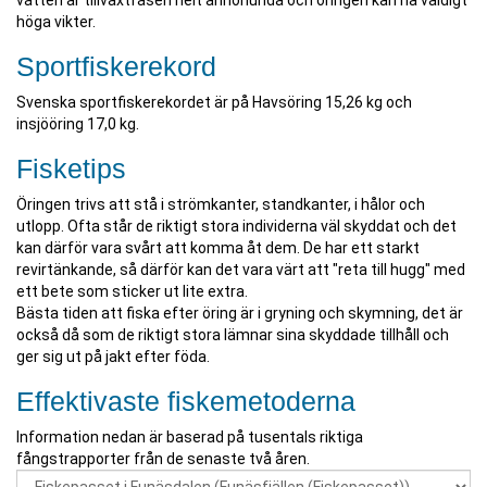
vatten är tillväxtfasen helt annorlunda och öringen kan nå väldigt
höga vikter.
Sportfiskerekord
Svenska sportfiskerekordet är på Havsöring 15,26 kg och
insjööring 17,0 kg.
Fisketips
Öringen trivs att stå i strömkanter, standkanter, i hålor och
utlopp. Ofta står de riktigt stora individerna väl skyddat och det
kan därför vara svårt att komma åt dem. De har ett starkt
revirtänkande, så därför kan det vara värt att "reta till hugg" med
ett bete som sticker ut lite extra.
Bästa tiden att fiska efter öring är i gryning och skymning, det är
också då som de riktigt stora lämnar sina skyddade tillhåll och
ger sig ut på jakt efter föda.
Effektivaste fiskemetoderna
Information nedan är baserad på tusentals riktiga
fångstrapporter från de senaste två åren.