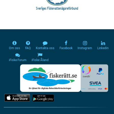
Om oss
FAQ
Kontakta oss
Facebook
Instagram
Linkedin
iFiske Forum
iFiske Åland