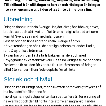
Havsöring, Kustöring, Bäcköring, Insjööring och Strömöring.
Till skillnad från släktingarna harren och rödingen är öringen
lite av en ensamvarg, då den oftast inte går i stora stim.
Utbredning
Öringen finns runt hela Sverige i insjöar, älvar, åar, bäckar, havet, i
bräckt, salt och sött vatten. Det är en otroligt utbredd art som
kom till Sveriges inland med inlandsisen.
Fastän öringen finns utbredd i hela Sverige så trivs
sötvattensöringen bäst i de nordliga delarna av landet i kalla,
rena & syrerika strömmar.
Tyvärr har öringen fått stå tillbaka en hel del i och med
utbyggnader av vattenkraftverk. Det allra viktigaste för öringens
fortlevnad är att den får vandra fritt i strömmarna då öringen
alltid återvänder till sin födelseplats för att leka.
Storlek och tillväxt
Öringen kan bli riktigt stor, men tillväxten beror väldigt mycket på
hur levnadsförhållandena är.
I nordliga näringsfattiga vatten kan det ta flera år för en öring att
nå över kilot och den blir ofta inte större än några kilo. I andra