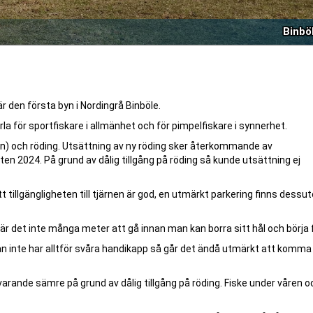
Binbö
r den första byn i Nordingrå Binböle.
pärla för sportfiskare i allmänhet och för pimpelfiskare i synnerhet.
rnen) och röding. Utsättning av ny röding sker återkommande av
n 2024. På grund av dålig tillgång på röding så kunde utsättning ej
t tillgängligheten till tjärnen är god, en utmärkt parkering finns dessu
 är det inte många meter att gå innan man kan borra sitt hål och börja f
nte har alltför svåra handikapp så går det ändå utmärkt att komma ti
rvarande sämre på grund av dålig tillgång på röding. Fiske under våren o