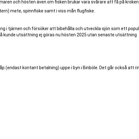
mmaren och hösten även om fisken brukar vara svårare att få på kroken
ern) mete, spinnfiske samt i viss mån flugfiske.
g i tjärnen och försöker att bibehålla och utveckla sjön som ett popul
g så kunde utsättning ej göras nu hösten 2025 utan senaste utsättning
kåp (endast kontant betalning) uppe i byn i Binböle. Det går också att r