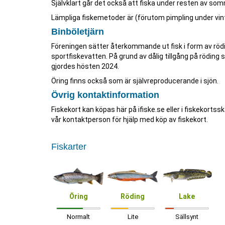
Självklart går det också att fiska under resten av so
Lämpliga fiskemetoder är (förutom pimpling under vint
Binböletjärn
Föreningen sätter återkommande ut fisk i form av rödin
sportfiskevatten. På grund av dålig tillgång på rödin
gjordes hösten 2024.
Öring finns också som är självreproducerande i sjön.
Övrig kontaktinformation
Fiskekort kan köpas här på ifiske.se eller i fiskekortss
vår kontaktperson för hjälp med köp av fiskekort.
Fiskarter
Öring
Röding
Lake
Normalt
Lite
Sällsynt