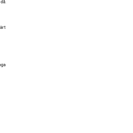
 då.
ärt
inga