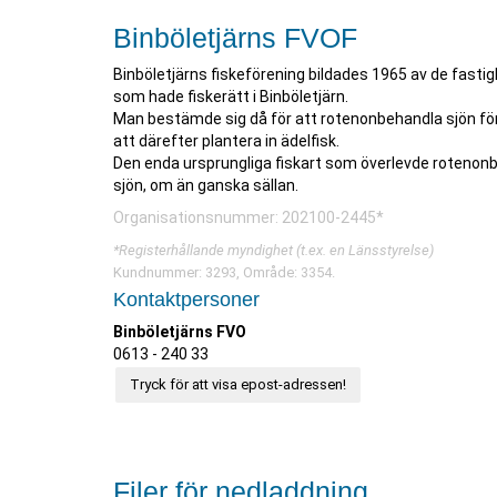
Binböletjärns FVOF
Binböletjärns fiskeförening bildades 1965 av de fastig
som hade fiskerätt i Binböletjärn.
Man bestämde sig då för att rotenonbehandla sjön fö
att därefter plantera in ädelfisk.
Den enda ursprungliga fiskart som överlevde rotenonbe
sjön, om än ganska sällan.
Organisationsnummer: 202100-2445*
*Registerhållande myndighet (t.ex. en Länsstyrelse)
Kundnummer: 3293, Område: 3354.
Kontaktpersoner
Binböletjärns FVO
0613 - 240 33
Tryck för att visa epost-adressen!
Filer för nedladdning