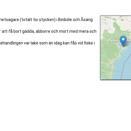
hetsägare (totalt tio stycken) i Binböle och Åsäng
r att få bort gädda, abborre och mört med mera och
handlingen var lake som än idag kan fås vid fiske i