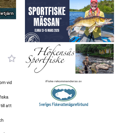
letjärn
tom vid
iska.
ll att
ch