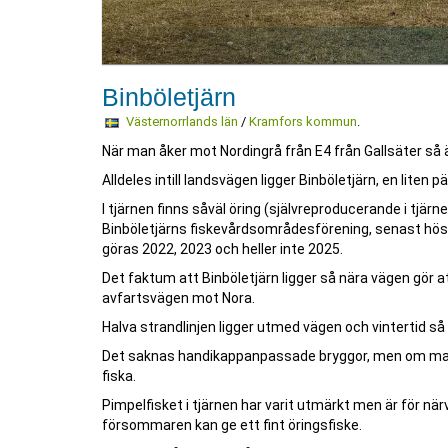
Binböletjärn
Västernorrlands län
/
Kramfors kommun
.
När man åker mot Nordingrå från E4 från Gallsäter så ä
Alldeles intill landsvägen ligger Binböletjärn, en liten 
I tjärnen finns såväl öring (självreproducerande i tjä
Binböletjärns fiskevårdsområdesförening, senast höste
göras 2022, 2023 och heller inte 2025.
Det faktum att Binböletjärn ligger så nära vägen gör at
avfartsvägen mot Nora.
Halva strandlinjen ligger utmed vägen och vintertid så
Det saknas handikappanpassade bryggor, men om man i
fiska.
Pimpelfisket i tjärnen har varit utmärkt men är för nä
försommaren kan ge ett fint öringsfiske.