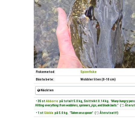
Fiskemetod:
Spinnfiske
Bästa bete:
Wobbler liten (0-10 cm)
Näckten
• 35 st
Abborre
på totalt 5.0 kg, Snittvikt 0.14 kg.
"Many hungry perch
Hitting everything from wobblers, spinners, jigs, and blade baits."
(
Återut
• 1 st
Gädda
på 5.0 kg.
"Taken on a spoon"
(
Återutsatt!)