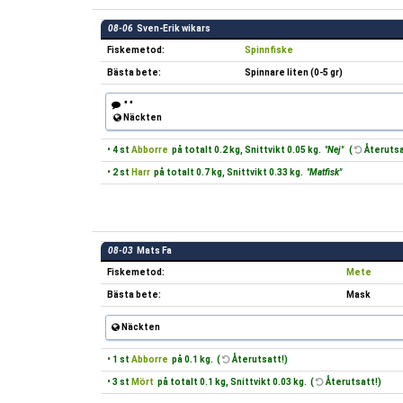
08-06
Sven-Erik wikars
Fiskemetod:
Spinnfiske
Bästa bete:
Spinnare liten (0-5 gr)
" "
Näckten
• 4 st
Abborre
på totalt 0.2 kg, Snittvikt 0.05 kg.
"Nej"
(
Återutsa
• 2 st
Harr
på totalt 0.7 kg, Snittvikt 0.33 kg.
"Matfisk"
08-03
Mats Fa
Fiskemetod:
Mete
Bästa bete:
Mask
Näckten
• 1 st
Abborre
på 0.1 kg. (
Återutsatt!)
• 3 st
Mört
på totalt 0.1 kg, Snittvikt 0.03 kg. (
Återutsatt!)