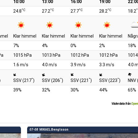
10:00
13:00
16:00
19:00
22:0
°C
°C
°C
°C
°
24.8
27.2
27.7
28.2
18.2
mmel
Klar himmel
Klar himmel
Klar himmel
Klar himmel
Någr
7%
4%
0%
2%
18%
Pa
1015 hPa
1013 hPa
1012 hPa
1012 hPa
1014
1.6 m/s
4.0 m/s
3.9 m/s
3.3 m/s
4.0 
°
°
°
°
)
SSV (217
)
SSV (206
)
SSV (221
)
SSV (223
)
NNV 
39%
32%
30%
44%
65%
Väderdata från
Open
07-08
MIKAEL Bengtsson