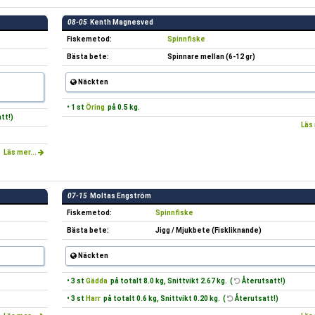
08-05
Kenth Magnesved
Fiskemetod:
Spinnfiske
Bästa bete:
Spinnare mellan (6-12 gr)
Näckten
• 1 st
Öring
på 0.5 kg.
tt!)
Läs 
Läs mer...
07-15
Moltas Engström
Fiskemetod:
Spinnfiske
Bästa bete:
Jigg / Mjukbete (Fiskliknande)
Näckten
• 3 st
Gädda
på totalt 8.0 kg, Snittvikt 2.67 kg. (
Återutsatt!)
• 3 st
Harr
på totalt 0.6 kg, Snittvikt 0.20 kg. (
Återutsatt!)