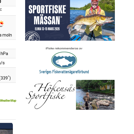
0
C
a moln
 hPa
m/s
°
(339
)
WeatherMap