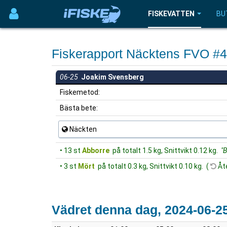
FISKEVATTEN
BU
Fiskerapport Näcktens FVO #
06-25
Joakim Svensberg
Fiskemetod:
Bästa bete:
Näckten
• 13 st
Abborre
på totalt 1.5 kg, Snittvikt 0.12 kg.
"B
• 3 st
Mört
på totalt 0.3 kg, Snittvikt 0.10 kg. (
Åte
Vädret denna dag, 2024-06-2