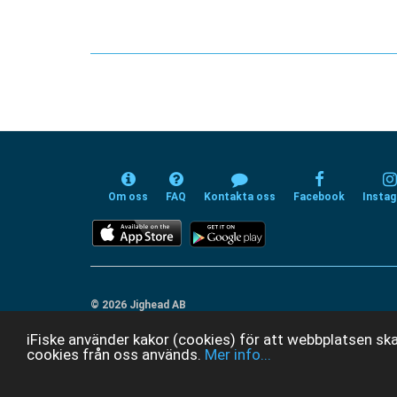
Om oss
FAQ
Kontakta oss
Facebook
Insta
© 2026 Jighead AB
iFiske använder kakor (cookies) för att webbplatsen ska
cookies från oss används.
Mer info...