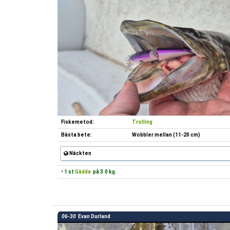
Fiskemetod:
Trolling
Bästa bete:
Wobbler mellan (11-20 cm)
Näckten
• 1 st
Gädda
på 3.0 kg.
06-30
Evan Durland