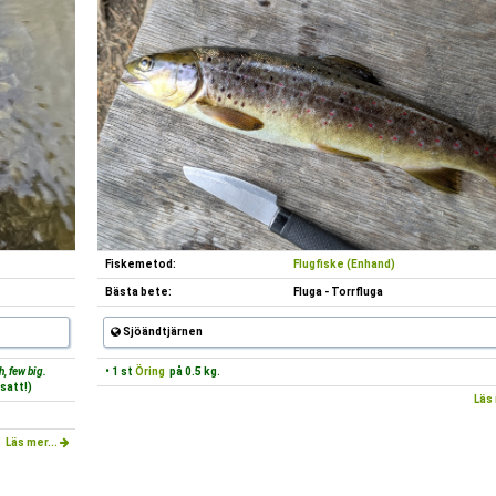
Fiskemetod:
Flugfiske (Enhand)
Bästa bete:
Fluga - Torrfluga
Sjöändtjärnen
, few big.
• 1 st
Öring
på 0.5 kg.
satt!)
Läs 
Läs mer...