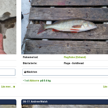
Fiskemetod:
Flugfiske (Enhand)
Bästa bete:
Fluga - Goldhead
Näckten
• 1 st
Abborre
på 0.6 kg.
Läs mer...
Läs 
06-11
Andrew Walsh