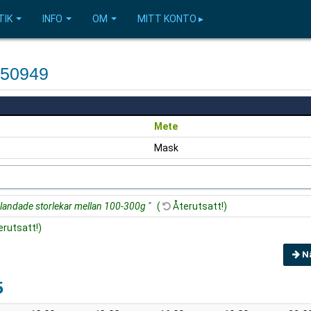
TIK
INFO
OM
MITT KONTO ▸
450949
Mete
Mask
landade storlekar mellan 100-300g "
(
Återutsatt!)
rutsatt!)
N
5