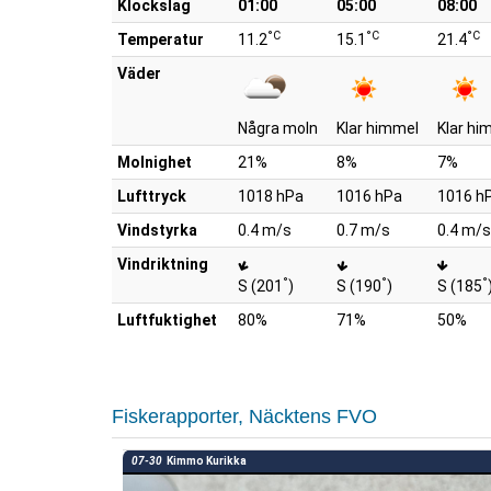
Klockslag
01:00
05:00
08:00
°C
°C
°C
Temperatur
11.2
15.1
21.4
Väder
Några moln
Klar himmel
Klar hi
Molnighet
21%
8%
7%
Lufttryck
1018 hPa
1016 hPa
1016 h
Vindstyrka
0.4 m/s
0.7 m/s
0.4 m/s
Vindriktning
°
°
°
S (201
)
S (190
)
S (185
Luftfuktighet
80%
71%
50%
Fiskerapporter, Näcktens FVO
07-30
Kimmo Kurikka