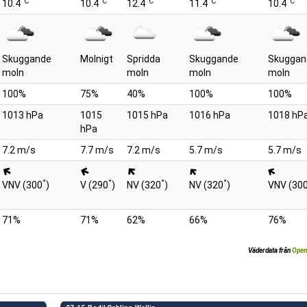
°C
°C
°C
°C
°C
10.4
10.4
12.4
11.4
10.4
Skuggande
Molnigt
Spridda
Skuggande
Skuggan
moln
moln
moln
moln
100%
75%
40%
100%
100%
1013 hPa
1015
1015 hPa
1016 hPa
1018 hP
hPa
7.2 m/s
7.7 m/s
7.2 m/s
5.7 m/s
5.7 m/s
°
°
°
°
VNV (300
)
V (290
)
NV (320
)
NV (320
)
VNV (30
71%
71%
62%
66%
76%
Väderdata från
Open