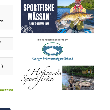
de
a
°
0
)
WeatherMap