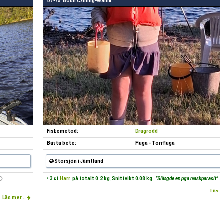
07-15
Bodil Cahling-Wallin
Fiskemetod:
Dragrodd
Bästa bete:
Fluga - Torrfluga
Storsjön i Jämtland
• 3 st
Harr
på totalt 0.2 kg, Snittvikt 0.08 kg.
"Slängde en pga maskparasit"
Läs 
Läs mer...