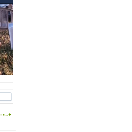
mer...