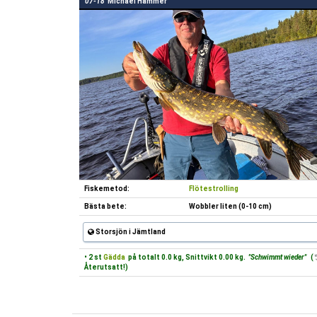
07-18
Michael Hammer
Fiskemetod:
Flötestrolling
Bästa bete:
Wobbler liten (0-10 cm)
Storsjön i Jämtland
• 2 st
Gädda
på totalt 0.0 kg, Snittvikt 0.00 kg.
"Schwimmt wieder"
(
Återutsatt!)