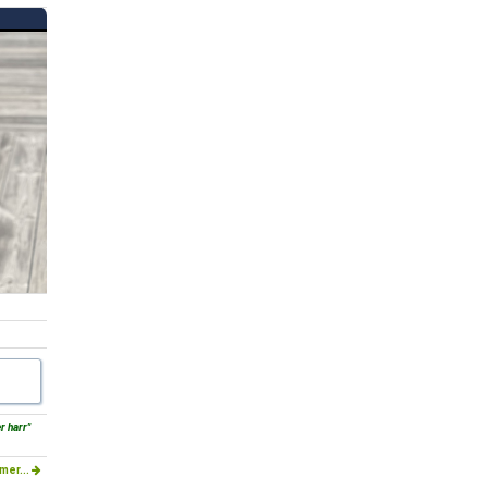
r harr"
mer...