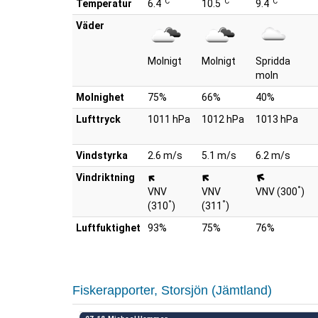
°C
°C
°C
Temperatur
6.4
10.5
9.4
Väder
Molnigt
Molnigt
Spridda
moln
Molnighet
75%
66%
40%
Lufttryck
1011 hPa
1012 hPa
1013 hPa
Vindstyrka
2.6 m/s
5.1 m/s
6.2 m/s
Vindriktning
°
VNV
VNV
VNV (300
)
°
°
(310
)
(311
)
Luftfuktighet
93%
75%
76%
Fiskerapporter, Storsjön (Jämtland)