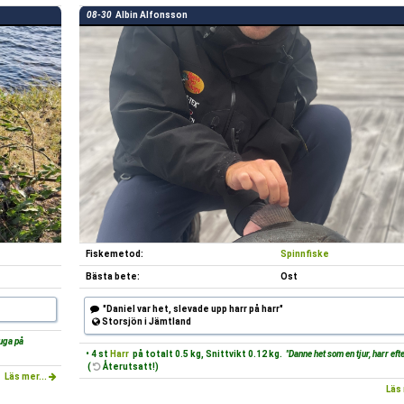
08-30
Albin Alfonsson
Fiskemetod:
Spinnfiske
Bästa bete:
Ost
"Daniel var het, slevade upp harr på harr"
Storsjön i Jämtland
luga på
• 4 st
Harr
på totalt 0.5 kg, Snittvikt 0.12 kg.
"Danne het som en tjur, harr efte
(
Återutsatt!)
Läs mer...
Läs 