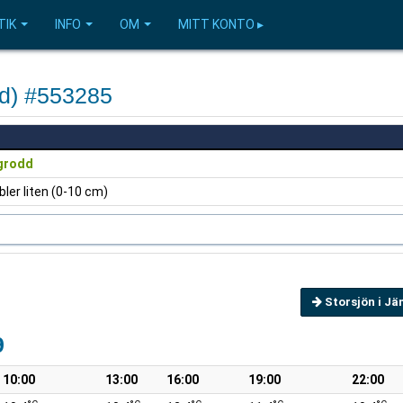
TIK
INFO
OM
MITT KONTO ▸
nd) #553285
grodd
ler liten (0-10 cm)
Storsjön i J
9
10:00
13:00
16:00
19:00
22:00