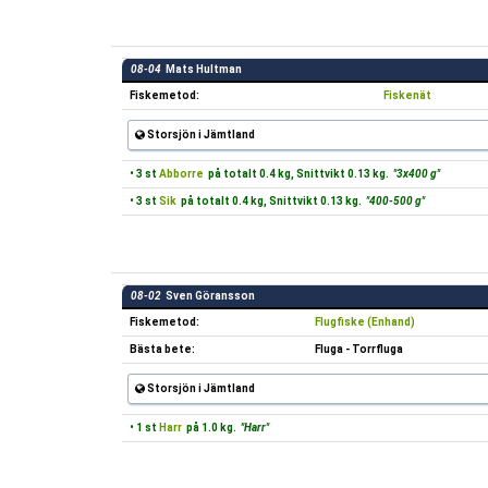
08-04
Mats Hultman
Fiskemetod:
Fiskenät
Storsjön i Jämtland
• 3 st
Abborre
på totalt 0.4 kg, Snittvikt 0.13 kg.
"3x400 g"
• 3 st
Sik
på totalt 0.4 kg, Snittvikt 0.13 kg.
"400-500 g"
08-02
Sven Göransson
Fiskemetod:
Flugfiske (Enhand)
Bästa bete:
Fluga - Torrfluga
Storsjön i Jämtland
• 1 st
Harr
på 1.0 kg.
"Harr"