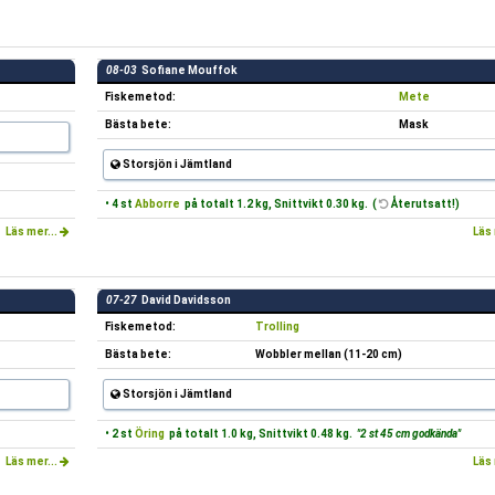
08-03
Sofiane Mouffok
Fiskemetod:
Mete
Bästa bete:
Mask
Storsjön i Jämtland
• 4 st
Abborre
på totalt 1.2 kg, Snittvikt 0.30 kg. (
Återutsatt!)
Läs mer...
Läs 
07-27
David Davidsson
Fiskemetod:
Trolling
Bästa bete:
Wobbler mellan (11-20 cm)
Storsjön i Jämtland
• 2 st
Öring
på totalt 1.0 kg, Snittvikt 0.48 kg.
"2 st 45 cm godkända"
Läs mer...
Läs 