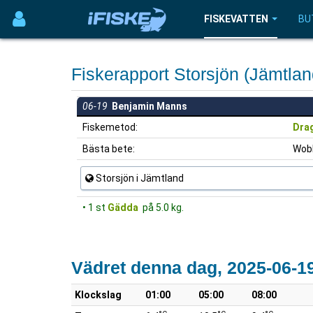
FISKEVATTEN
BU
Fiskerapport Storsjön (Jämtla
06-19
Benjamin Manns
Fiskemetod:
Dra
Bästa bete:
Wobb
Storsjön i Jämtland
• 1 st
Gädda
på 5.0 kg.
Vädret denna dag, 2025-06-1
Klockslag
01:00
05:00
08:00