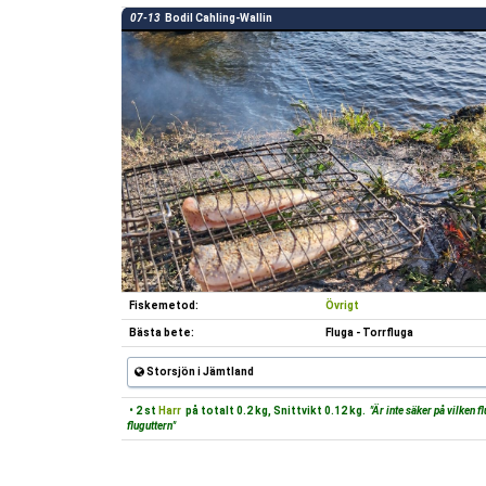
07-13
Bodil Cahling-Wallin
Fiskemetod:
Övrigt
Bästa bete:
Fluga - Torrfluga
Storsjön i Jämtland
• 2 st
Harr
på totalt 0.2 kg, Snittvikt 0.12 kg.
"Är inte säker på vilken f
fluguttern"