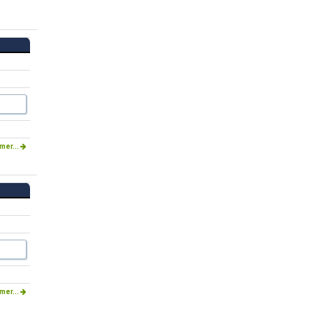
mer...
mer...