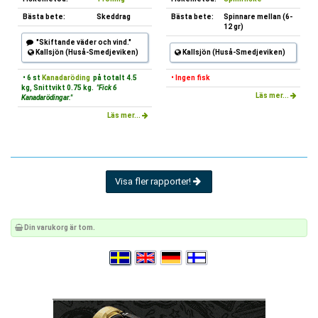
Bästa bete:
Skeddrag
Bästa bete:
Spinnare mellan (6-
12 gr)
"Skiftande väder och vind."
Kallsjön (Huså-Smedjeviken)
Kallsjön (Huså-Smedjeviken)
• 6 st
Kanadaröding
på totalt 4.5
• Ingen fisk
kg, Snittvikt 0.75 kg.
"Fick 6
Läs mer...
Kanadarödingar."
Läs mer...
Visa fler rapporter!
Din varukorg är tom.