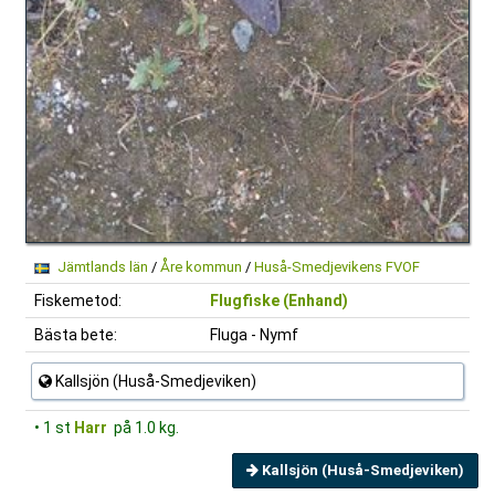
Jämtlands län
/
Åre kommun
/
Huså-Smedjevikens FVOF
Fiskemetod:
Flugfiske (Enhand)
Bästa bete:
Fluga - Nymf
Kallsjön (Huså-Smedjeviken)
• 1 st
Harr
på 1.0 kg.
Kallsjön (Huså-Smedjeviken)