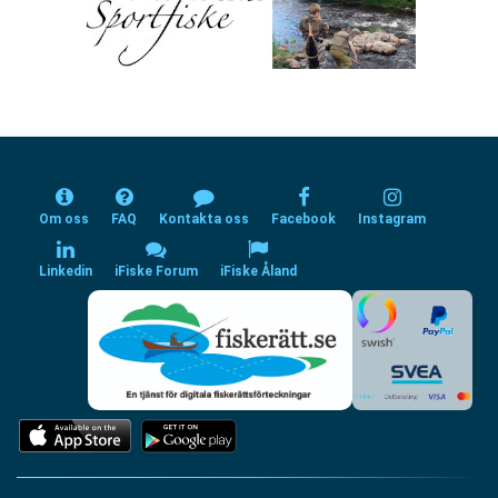
Om oss
FAQ
Kontakta oss
Facebook
Instagram
Linkedin
iFiske Forum
iFiske Åland