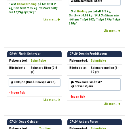
Gruvdammen, stora
• 4 st
Kanadaröding
på totalt 8.2
kg, Snittvikt 2.05 kg.
"3 st runt 800g
• 3 st
Röding
på totalt 0.3 kg,
och 1 8,2kg nytt pb :) "
Snittvikt 0.09 kg.
"Fick 3 st fiskar alla
Läs mer...
rödingar 1 st på 282g 1 st på 175g 1 st på
110g"
Läs mer...
08-04
Flurin Schnyder
07-29
Dennis Fredriksson
Fiskemetod:
Spinnfiske
Fiskemetod:
Spinnfiske
Bästa bete:
Spinnare liten (0-5
Bästa bete:
Spinnare mellan (6-
gr)
12 gr)
Kallsjön (Huså-Smedjeviken)
"Vakande småfisk"
Gråvallstjärn
• Ingen fisk
• Ingen fisk
Läs mer...
Läs mer...
07-24
Ogge Oginder
07-24
Anders Forss
Fiskemetod:
Trolling
Fiskemetod:
Spinnfiske