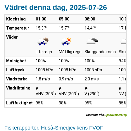
Vädret denna dag, 2025-07-26
Klockslag
01:00
05:00
08:00
10:00
°C
°C
°C
°C
Temperatur
15.3
15.7
14.4
17.1
Väder
Lite regn
Måttlig regn
Skuggande moln
Skugg
Molnighet
100%
100%
100%
94%
Lufttryck
1008 hPa
1008 hPa
1008 hPa
1008 
Vindstyrka
1.8 m/s
0.9 m/s
2.0 m/s
1.1 m/
Vindriktning
°
°
°
VNV (308
)
VNV (303
)
V (290
)
NV (3
Luftfuktighet
95%
98%
95%
85%
Väderdata från
OpenWeatherMap
Fiskerapporter, Huså-Smedjevikens FVOF