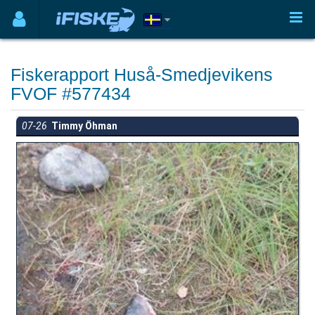
Fiskerapport Huså-Smedjevikens
FVOF #577434
07-26
Timmy Öhman