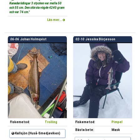
Kanadarödingar 3 stycken var mella 50
och 55 cm. Den största vögde 4240 gram
och var 74 cm."
Läs mer...
06-06
Johan Holmqvist
02-10
Jessika Börjesson
Fiskemetod:
Trolling
Fiskemetod:
Pimpel
Bästa bete:
Mask
Kallsjön (Huså-Smedjeviken)