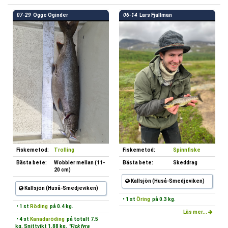
07-29
Ogge Oginder
06-14
Lars Fjällman
Fiskemetod:
Trolling
Fiskemetod:
Spinnfiske
Bästa bete:
Wobbler mellan (11-
Bästa bete:
Skeddrag
20 cm)
Kallsjön (Huså-Smedjeviken)
Kallsjön (Huså-Smedjeviken)
• 1 st
Öring
på 0.3 kg.
• 1 st
Röding
på 0.4 kg.
Läs mer...
• 4 st
Kanadaröding
på totalt 7.5
kg, Snittvikt 1.88 kg.
"Fick fyra