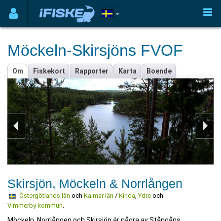
Möckeln-Skirsjöns FVOF
Om
Fiskekort
Rapporter
Karta
Boende
Skirsjön, Möckeln & Norrlången
Östergötlands län
och
Kalmar län
/
Kinda
,
Ydre
och
Vimmerby kommun
.
Möckeln, Norrlången och Skirsjön är några av Stångåns