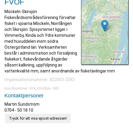
FVOF
Möckeln-Skirsjön
Fiskevårdsområdesförening förvaltar
fisket i sjöarna Möckeln, Norrlången
och Skirsjön. Sjösystemet ligger i
Vimmerby, Kinda och Ydre kommuner
med huvuddelen inom södra
Östergötland län. Verksamheten
består i administration och försäljning
fiskekort, fiskevårdande åtgärder
såsom kalkning, uppföljning av
vattenkvalité mm, samt anordnande av fisketävlingar mm
Organisationsnummer: 822003-2083
Kundnummer: 424, Område: 385.
Kontaktpersoner
Martin Sundström
0704 - 50 18 10
Tryck för att visa epost-adressen!