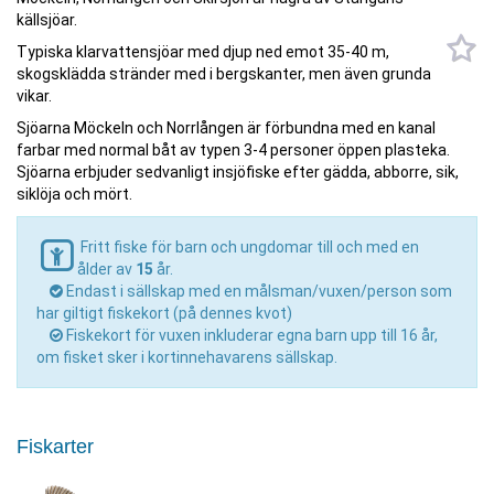
källsjöar.
Typiska klarvattensjöar med djup ned emot 35-40 m,
skogsklädda stränder med i bergskanter, men även grunda
vikar.
Sjöarna Möckeln och Norrlången är förbundna med en kanal
farbar med normal båt av typen 3-4 personer öppen plasteka.
Sjöarna erbjuder sedvanligt insjöfiske efter gädda, abborre, sik,
siklöja och mört.
Fritt fiske för barn och ungdomar till och med en
ålder av
15
år.
Endast i sällskap med en målsman/vuxen/person som
har giltigt fiskekort (på dennes kvot)
Fiskekort för vuxen inkluderar egna barn upp till 16 år,
om fisket sker i kortinnehavarens sällskap.
Fiskarter