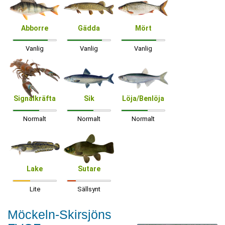
Abborre
Gädda
Mört
Vanlig
Vanlig
Vanlig
Signalkräfta
Sik
Löja/Benlöja
Normalt
Normalt
Normalt
Lake
Sutare
Lite
Sällsynt
Möckeln-Skirsjöns