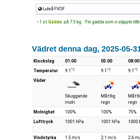
Luleå FVOF
• 1 st
Gädda
på 7.5 kg.
"Fin gädda som vi släppte till
Vädret denna dag, 2025-05-3
Klockslag
01:00
05:00
08:00
°C
°C
°C
Temperatur
9.1
9.1
9.1
Väder
Skuggande
Måttlig
Måttl
moln
regn
regn
Molnighet
100%
100%
75%
Lufttryck
1001 hPa
1001 hPa
1000 
Vindstyrka
1.5 m/s
2.1 m/s
2.6 m