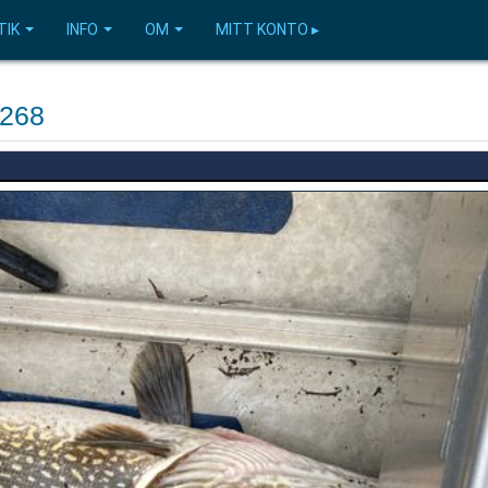
TIK
INFO
OM
MITT KONTO ▸
3268