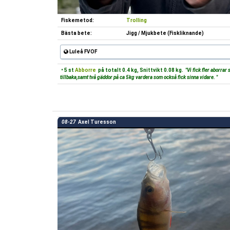
Fiskemetod:
Trolling
Bästa bete:
Jigg / Mjukbete (Fiskliknande)
Luleå FVOF
• 5 st
Abborre
på totalt 0.4 kg, Snittvikt 0.08 kg.
"Vi fick fler aborrar
tillbaka,samt två gäddor på ca 5kg vardera som också fick sinna vidare. "
08-27
Axel Turesson