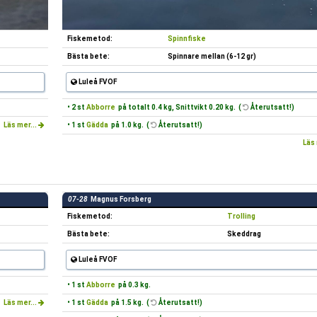
Fiskemetod:
Spinnfiske
Bästa bete:
Spinnare mellan (6-12 gr)
Luleå FVOF
• 2 st
Abborre
på totalt 0.4 kg, Snittvikt 0.20 kg. (
Återutsatt!)
Läs mer...
• 1 st
Gädda
på 1.0 kg. (
Återutsatt!)
Läs 
07-28
Magnus Forsberg
Fiskemetod:
Trolling
Bästa bete:
Skeddrag
Luleå FVOF
• 1 st
Abborre
på 0.3 kg.
Läs mer...
• 1 st
Gädda
på 1.5 kg. (
Återutsatt!)