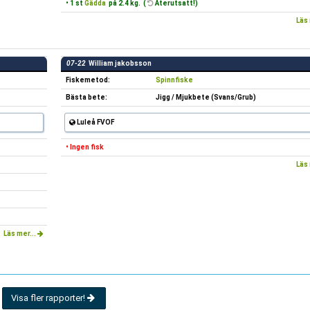
• 1 st
Gädda
på 2.4 kg. (
Återutsatt!)
Läs 
07-22
William jakobsson
Fiskemetod:
Spinnfiske
Bästa bete:
Jigg / Mjukbete (Svans/Grub)
Luleå FVOF
• Ingen fisk
Läs 
Läs mer...
Visa fler rapporter!