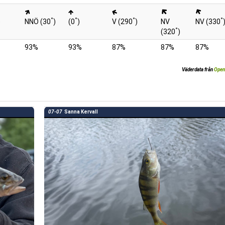
°
°
°
°
)
NNÖ (30
)
(0
)
V (290
)
NV
NV (330
°
(320
)
93%
93%
87%
87%
87%
Väderdata från
Open
07-07
Sanna Kervall