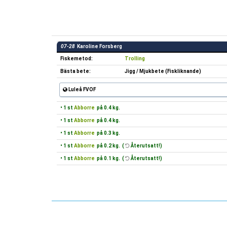
07-28
Karoline Forsberg
Fiskemetod:
Trolling
Bästa bete:
Jigg / Mjukbete (Fiskliknande)
Luleå FVOF
• 1 st
Abborre
på 0.4 kg.
• 1 st
Abborre
på 0.4 kg.
• 1 st
Abborre
på 0.3 kg.
• 1 st
Abborre
på 0.2 kg. (
Återutsatt!)
• 1 st
Abborre
på 0.1 kg. (
Återutsatt!)