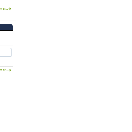
mer...
mer...