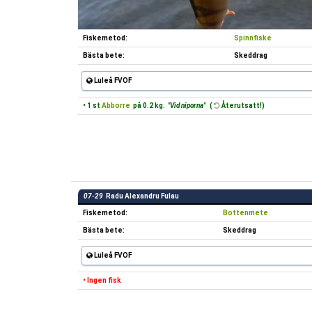
Fiskemetod:
Spinnfiske
Bästa bete:
Skeddrag
Luleå FVOF
• 1 st
Abborre
på 0.2 kg.
"Vid niporna"
(
Återutsatt!)
07-29
Radu Alexandru Fulau
Fiskemetod:
Bottenmete
Bästa bete:
Skeddrag
Luleå FVOF
• Ingen fisk