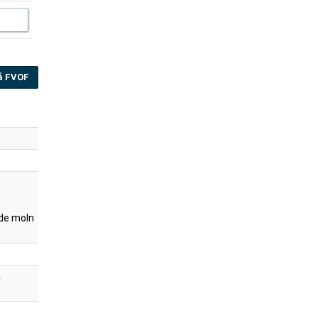
å FVOF
de moln
a