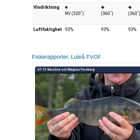
Vindriktning
°
°
°
NV (320
)
(360
)
(360
Luftfuktighet
93%
93%
93%
Fiskerapporter, Luleå FVOF
07-13
Karoline och Magnus Forsberg