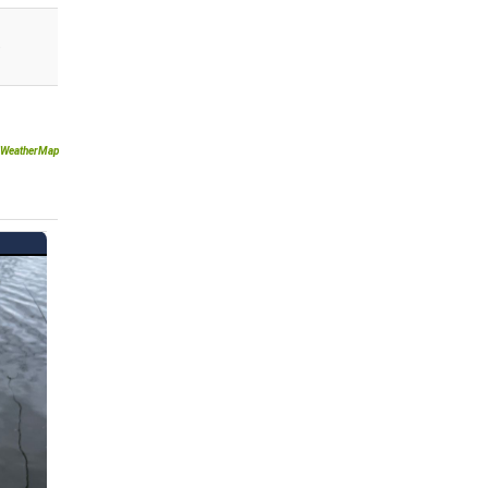
)
WeatherMap