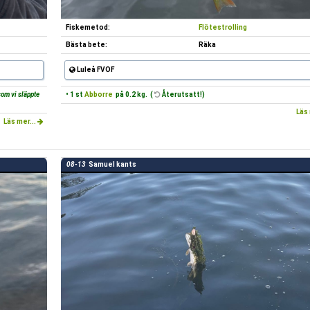
Fiskemetod:
Flötestrolling
Bästa bete:
Räka
Luleå FVOF
 som vi släppte
• 1 st
Abborre
på 0.2 kg. (
Återutsatt!)
Läs 
Läs mer...
08-13
Samuel kants