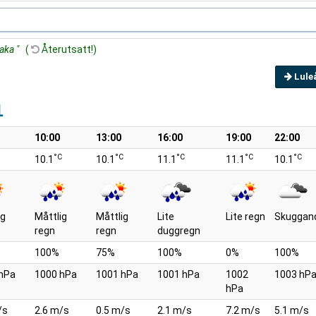
baka "
(
Återutsatt!)
Lule
1
10:00
13:00
16:00
19:00
22:00
°C
°C
°C
°C
°C
10.1
10.1
11.1
11.1
10.1
ig
Måttlig
Måttlig
Lite
Lite regn
Skuggan
regn
regn
duggregn
100%
75%
100%
0%
100%
hPa
1000 hPa
1001 hPa
1001 hPa
1002
1003 hP
hPa
/s
2.6 m/s
0.5 m/s
2.1 m/s
7.2 m/s
5.1 m/s