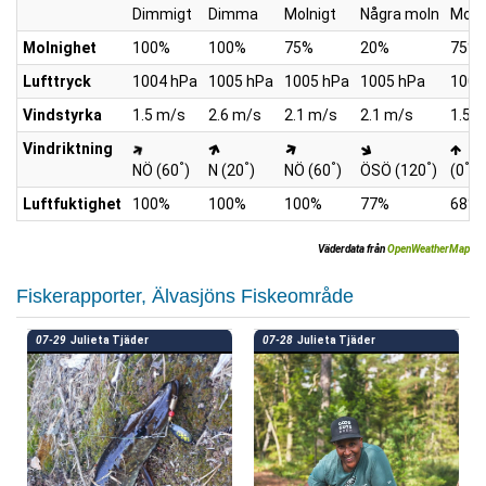
Dimmigt
Dimma
Molnigt
Några moln
Moln
Molnighet
100%
100%
75%
20%
75%
Lufttryck
1004 hPa
1005 hPa
1005 hPa
1005 hPa
1005
Vindstyrka
1.5 m/s
2.6 m/s
2.1 m/s
2.1 m/s
1.5 
Vindriktning
°
°
°
°
°
NÖ (60
)
N (20
)
NÖ (60
)
ÖSÖ (120
)
(0
)
Luftfuktighet
100%
100%
100%
77%
68%
Väderdata från
OpenWeatherMap
Fiskerapporter, Älvasjöns Fiskeområde
07-29
Julieta Tjäder
07-28
Julieta Tjäder