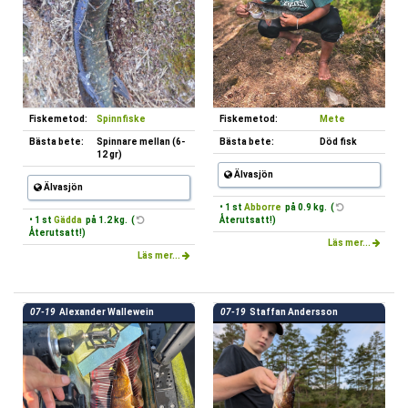
Fiskemetod:
Spinnfiske
Fiskemetod:
Mete
Bästa bete:
Spinnare mellan (6-
Bästa bete:
Död fisk
12 gr)
Älvasjön
Älvasjön
• 1 st
Abborre
på 0.9 kg. (
• 1 st
Gädda
på 1.2 kg. (
Återutsatt!)
Återutsatt!)
Läs mer...
Läs mer...
07-19
Alexander Wallewein
07-19
Staffan Andersson