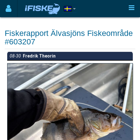
Fiskerapport Älvasjöns Fiskeområde
#603207
08-30
Fredrik Theorin