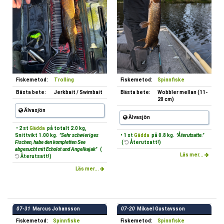
Fiskemetod:
Trolling
Fiskemetod:
Spinnfiske
Bästa bete:
Jerkbait / Swimbait
Bästa bete:
Wobbler mellan (11-
20 cm)
Älvasjön
Älvasjön
• 2 st
Gädda
på totalt 2.0 kg,
Snittvikt 1.00 kg.
"Sehr schwieriges
• 1 st
Gädda
på 0.8 kg.
"Återutsatte."
Fischen, habe den kompletten See
(
Återutsatt!)
abgesucht mit Echolot und Angelkajak"
(
Läs mer...
Återutsatt!)
Läs mer...
07-31
Marcus Johansson
07-20
Mikael Gustavsson
Fiskemetod:
Spinnfiske
Fiskemetod:
Spinnfiske