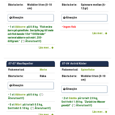
Bästa bete:
Wobbler liten (0-10
Bästa bete:
Spinnare mellan (6-
cm)
12 gr)
Älvasjön
Älvasjön
• 1 st
Abborre
på 0.8 kg.
"Fick en bra
• Ingen fisk
borre på spinnfiske. Sen bytte jag till mete
Läs mer...
och fick kanske 10st "1000bröder"
varierat abborre och mört. 250-
600gram."
(
Återutsatt!)
Läs mer...
07-07
Max Kapeller
07-04
Astrid Köder
Fiskemetod:
Mete
Fiskemetod:
Spinnfiske
Bästa bete:
Räka
Bästa bete:
Wobbler liten (0-10
cm)
Älvasjön
Älvasjön
• 1 st
Abborre
på 0.6 kg. (
Återutsatt!)
• 2 st
Gädda
på totalt 2.0 kg,
Snittvikt 1.00 kg.
"Zurück ins Wasser
• 5 st
Mört
på totalt 0.5 kg,
gesetzt"
(
Återutsatt!)
Snittvikt 0.10 kg. (
Återutsatt!)
Läs mer...
Läs mer...