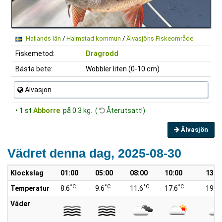
Hallands län
/
Halmstad kommun
/
Älvasjöns Fiskeområde
Fiskemetod:
Dragrodd
Bästa bete:
Wobbler liten (0-10 cm)
Älvasjön
• 1 st
Abborre
på 0.3 kg. (
Återutsatt!)
Älvasjön
Vädret denna dag, 2025-08-30
Klockslag
01:00
05:00
08:00
10:00
13:0
°C
°C
°C
°C
°
Temperatur
8.6
9.6
11.6
17.6
19.6
Väder