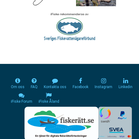
Om oss
FAQ
Kontakta oss
Facebook
Instagram
Linkedin
iFiske Forum
iFiske Åland