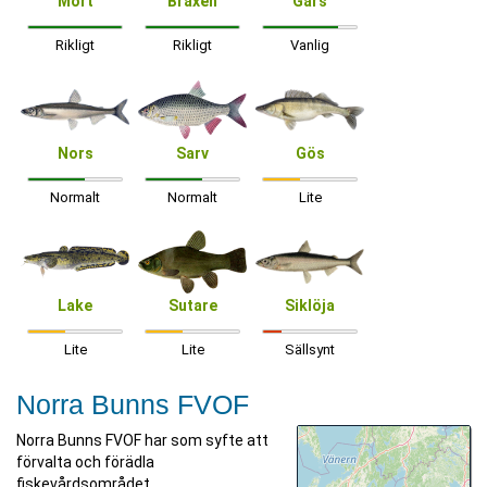
Mört
Braxen
Gärs
Rikligt
Rikligt
Vanlig
Nors
Sarv
Gös
Normalt
Normalt
Lite
Lake
Sutare
Siklöja
Lite
Lite
Sällsynt
Norra Bunns FVOF
Norra Bunns FVOF har som syfte att
förvalta och förädla
fiskevårdsområdet.