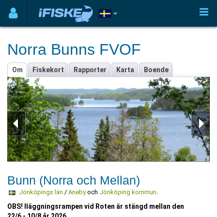
Norra Bunns FVOF
Om
Fiskekort
Rapporter
Karta
Boende
Bunn (Norra och Mellan)
Jönköpings län
/
Aneby
och
Jönköping kommun
.
OBS! Iläggningsrampen vid Roten är stängd mellan den
22/6 - 10/8 år 2026.