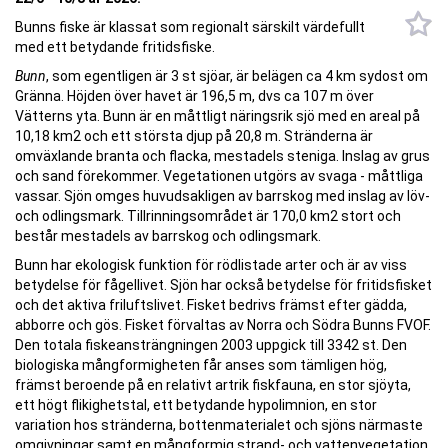
Bunns fiske är klassat som regionalt särskilt värdefullt
med ett betydande fritidsfiske.
Bunn
, som egentligen är 3 st sjöar, är belägen ca 4 km sydost om
Gränna. Höjden över havet är 196,5 m, dvs ca 107 m över
Vätterns yta. Bunn är en måttligt näringsrik sjö med en areal på
10,18 km2 och ett största djup på 20,8 m. Stränderna är
omväxlande branta och flacka, mestadels steniga. Inslag av grus
och sand förekommer. Vegetationen utgörs av svaga - måttliga
vassar. Sjön omges huvudsakligen av barrskog med inslag av löv-
och odlingsmark. Tillrinningsområdet är 170,0 km2 stort och
består mestadels av barrskog och odlingsmark.
Bunn har ekologisk funktion för rödlistade arter och är av viss
betydelse för fågellivet. Sjön har också betydelse för fritidsfisket
och det aktiva friluftslivet. Fisket bedrivs främst efter gädda,
abborre och gös. Fisket förvaltas av Norra och Södra Bunns FVOF.
Den totala fiskeansträngningen 2003 uppgick till 3342 st. Den
biologiska mångformigheten får anses som tämligen hög,
främst beroende på en relativt artrik fiskfauna, en stor sjöyta,
ett högt flikighetstal, ett betydande hypolimnion, en stor
variation hos stränderna, bottenmaterialet och sjöns närmaste
omgivningar samt en mångformig strand- och vattenvegetation.