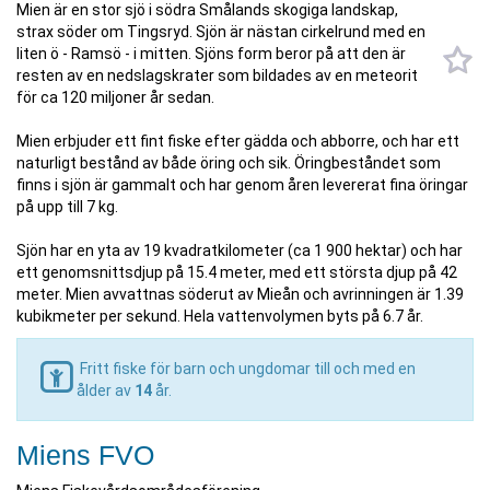
Mien är en stor sjö i södra Smålands skogiga landskap,
strax söder om Tingsryd. Sjön är nästan cirkelrund med en
liten ö - Ramsö - i mitten. Sjöns form beror på att den är
resten av en nedslagskrater som bildades av en meteorit
för ca 120 miljoner år sedan.
Mien erbjuder ett fint fiske efter gädda och abborre, och har ett
naturligt bestånd av både öring och sik. Öringbeståndet som
finns i sjön är gammalt och har genom åren levererat fina öringar
på upp till 7 kg.
Sjön har en yta av 19 kvadratkilometer (ca 1 900 hektar) och har
ett genomsnittsdjup på 15.4 meter, med ett största djup på 42
meter. Mien avvattnas söderut av Mieån och avrinningen är 1.39
kubikmeter per sekund. Hela vattenvolymen byts på 6.7 år.
Fritt fiske för barn och ungdomar till och med en
ålder av
14
år.
Miens FVO