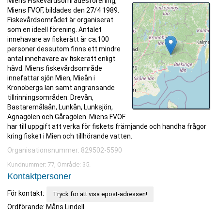
Miens Fiskevårdsområdesförening,
Miens FVOF, bildades den 27/4 1989.
Fiskevårdsområdet är organiserat
som en ideell förening. Antalet
innehavare av fiskerätt är ca.100
personer dessutom finns ett mindre
antal innehavare av fiskerätt enligt
hävd. Miens fiskevårdsområde
innefattar sjön Mien, Mieån i
Kronobergs län samt angränsande
tillrinningsområden: Drevån,
Bastaremålaån, Lunkån, Lunksjön,
Agnagölen och Gåragölen. Miens FVOF
har till uppgift att verka för fiskets främjande och handha frågor
kring fisket i Mien och tillhörande vatten.
Organisationsnummer: 829502-5590
Kundnummer: 77, Område: 35.
Kontaktpersoner
För kontakt:
Tryck för att visa epost-adressen!
Ordförande: Måns Lindell