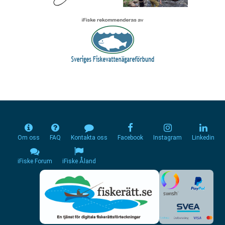
Om oss
FAQ
Kontakta oss
Facebook
Instagram
Linkedin
iFiske Forum
iFiske Åland