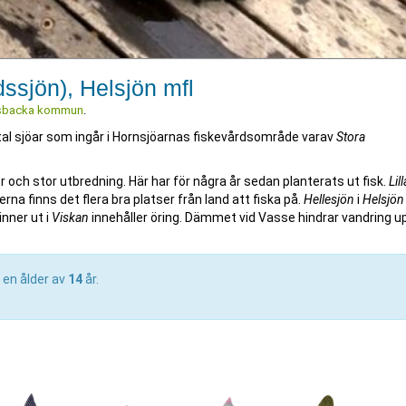
dssjön), Helsjön mfl
sbacka kommun
.
otal sjöar som ingår i Hornsjöarnas fiskevårdsområde varav
Stora
 och stor utbredning. Här har för några år sedan planterats ut fisk.
Lill
erna finns det flera bra platser från land att fiska på.
Hellesjön
i
Helsjön
nner ut i
Viskan
innehåller öring. Dämmet vid Vasse hindrar vandring up
 en ålder av
14
år.